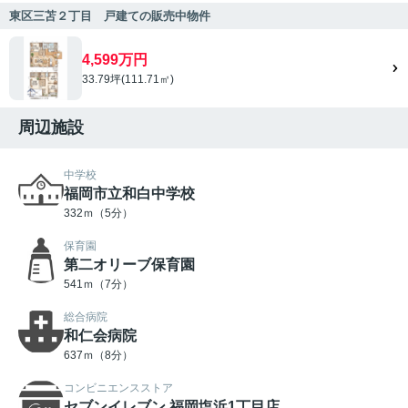
東区三苫２丁目 戸建ての販売中物件
4,599万円
33.79坪(111.71㎡)
周辺施設
中学校
福岡市立和白中学校
332ｍ（5分）
保育園
第二オリーブ保育園
541ｍ（7分）
総合病院
和仁会病院
637ｍ（8分）
コンビニエンスストア
セブンイレブン 福岡塩浜1丁目店