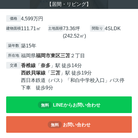
【居間・リビング】
4,599万円
価格
111.71㎡
73.36坪
4SLDK
建物面積
土地面積
間取り
(242.52㎡)
築15年
築年数
福岡県
福岡市東区
三苫
２丁目
所在地
香椎線
「
奈多
」駅 徒歩14分
交通
西鉄貝塚線
「
三苫
」駅 徒歩19分
西日本鉄道（バス）「和白中学校入口」バス停
下車 徒歩9分
LINEからお問い合わせ
無料
お問い合わせ
無料