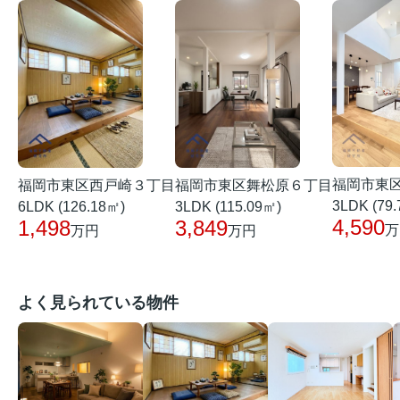
福岡市東
福岡市東区西戸崎３丁目
福岡市東区舞松原６丁目
3LDK (79
6LDK (126.18㎡)
3LDK (115.09㎡)
4,590
1,498
3,849
万
万円
万円
よく見られている物件