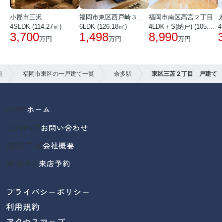
小郡市三沢
福岡市東区西戸崎３丁目
福岡市南区高宮２丁目
4SLDK (114.27㎡)
6LDK (126.18㎡)
4LDK＋S(納戸) (105.25㎡)
4
3,700
1,498
8,990
万円
万円
万円
社
福岡市東区の一戸建て一覧
奈多駅
東区三苫２丁目 戸建て
HOME
ホーム
CONTACT
お問い合わせ
ABOUT US
会社概要
RESERVE
来店予約
プライバシーポリシー
利用規約
アクセスマップ