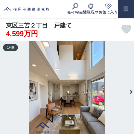
閲覧履歴
お気に入り
物件検索
東区三苫２丁目 戸建て
4,599万円
1
/
49