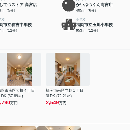
してつストア 高宮店
かいぶつくん高宮店
89ｍ（5分）
405ｍ（6分）
学校
小学校
岡市立春吉中学校
福岡市立玉川小学校
47ｍ（12分）
953ｍ（12分）
福岡市南区大橋４丁目
福岡市南区向野１丁目
LDK (67.89㎡)
3LDK (72.21㎡)
,790
2,549
万円
万円