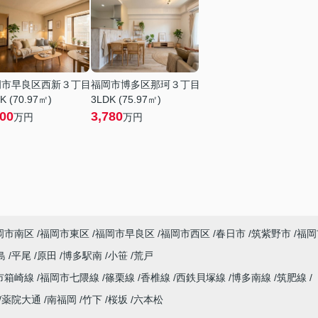
岡市早良区西新３丁目
福岡市博多区那珂３丁目
K (70.97㎡)
3LDK (75.97㎡)
200
3,780
万円
万円
岡市南区
福岡市東区
福岡市早良区
福岡市西区
春日市
筑紫野市
福岡
島
平尾
原田
博多駅南
小笹
荒戸
市箱崎線
福岡市七隈線
篠栗線
香椎線
西鉄貝塚線
博多南線
筑肥線
薬院大通
南福岡
竹下
桜坂
六本松