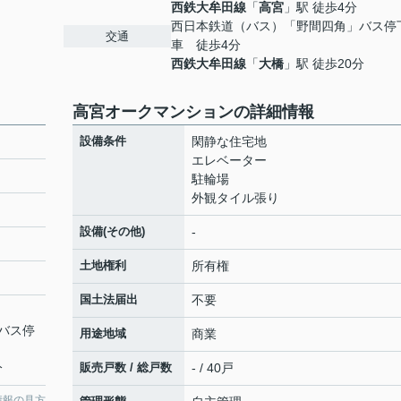
西鉄大牟田線
「
高宮
」駅 徒歩4分
西日本鉄道（バス）「野間四角」バス停
交通
車 徒歩4分
西鉄大牟田線
「
大橋
」駅 徒歩20分
高宮オークマンションの詳細情報
設備条件
閑静な住宅地
エレベーター
駐輪場
外観タイル張り
設備(その他)
-
土地権利
所有権
国土法届出
不要
バス停
用途地域
商業
分
販売戸数 / 総戸数
- / 40戸
情報の見方