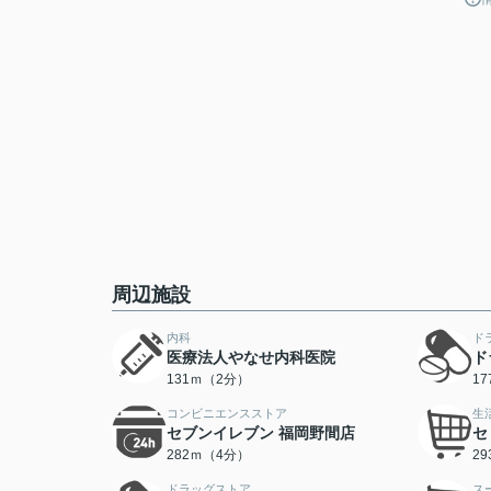
周辺施設
内科
ド
医療法人やなせ内科医院
ド
131ｍ（2分）
1
コンビニエンスストア
生
セブンイレブン 福岡野間店
セ
282ｍ（4分）
2
ドラッグストア
ス