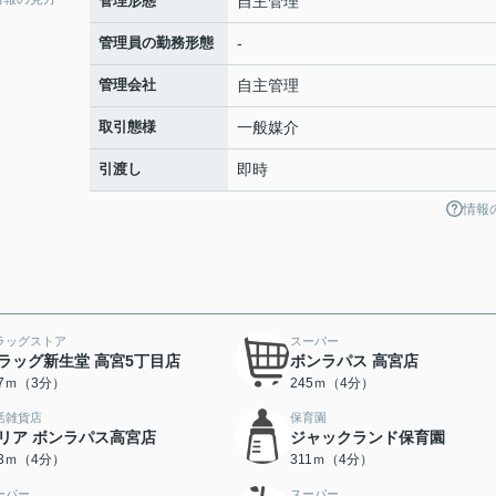
管理形態
自主管理
管理員の勤務形態
-
管理会社
自主管理
取引態様
一般媒介
引渡し
即時
情報
ラッグストア
スーパー
ラッグ新生堂 高宮5丁目店
ボンラパス 高宮店
77ｍ（3分）
245ｍ（4分）
活雑貨店
保育園
リア ボンラパス高宮店
ジャックランド保育園
93ｍ（4分）
311ｍ（4分）
ーパー
スーパー