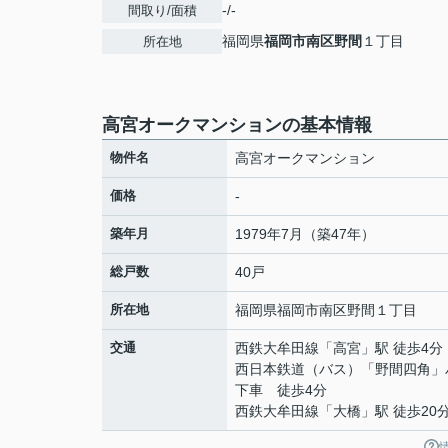
-/-
間取り/面積
福岡県
福岡市南区
野間
１丁目
所在地
高宮オークマンションの基本情報
物件名
高宮オークマンション
価格
-
築年月
1979年7月（築47年）
総戸数
40戸
所在地
福岡県
福岡市南区
野間
１丁目
交通
西鉄大牟田線
「
高宮
」駅 徒歩4分
西日本鉄道（バス）「野間四角」
下車 徒歩4分
西鉄大牟田線
「
大橋
」駅 徒歩20