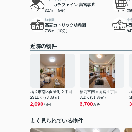
ココカラファイン 高宮駅店
に
327ｍ（5分）
3
幼稚園
中
高宮カトリック幼稚園
福
736ｍ（10分）
9
近隣の物件
福岡市南区向新町２丁目
福岡市南区高宮１丁目
2SLDK (73.08㎡)
3LDK (91.86㎡)
3
2,090
6,700
3
万円
万円
よく見られている物件