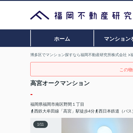
ホーム
マンション
博多区でマンション探すなら福岡不動産研究所株式会社
この物
高宮オークマンション
-
福岡県
福岡市南区
野間
１丁目
西鉄大牟田線「高宮」駅徒歩4分
西日本鉄道（バス
1
/
11