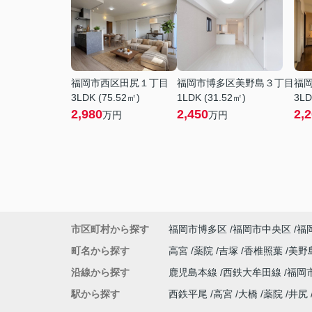
福岡市西区田尻１丁目
福岡市博多区美野島３丁目
福
3LDK (75.52㎡)
1LDK (31.52㎡)
3LD
2,980
2,450
2,
万円
万円
市区町村から探す
福岡市博多区
福岡市中央区
福
町名から探す
高宮
薬院
吉塚
香椎照葉
美野
沿線から探す
鹿児島本線
西鉄大牟田線
福岡
駅から探す
西鉄平尾
高宮
大橋
薬院
井尻