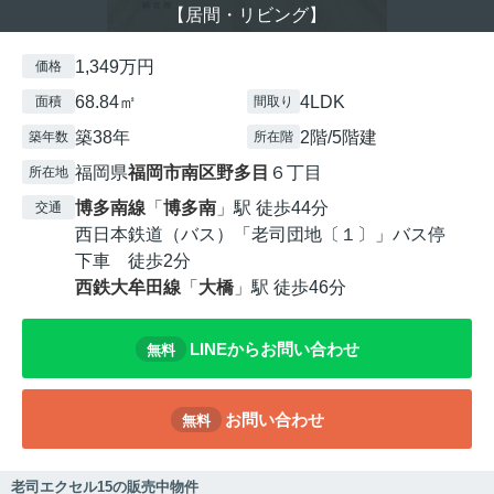
【居間・リビング】
1,349万円
価格
68.84㎡
4LDK
面積
間取り
築38年
2階/5階建
築年数
所在階
福岡県
福岡市南区
野多目
６丁目
所在地
博多南線
「
博多南
」駅 徒歩44分
交通
西日本鉄道（バス）「老司団地〔１〕」バス停
下車 徒歩2分
西鉄大牟田線
「
大橋
」駅 徒歩46分
LINEからお問い合わせ
無料
お問い合わせ
無料
老司エクセル15の販売中物件