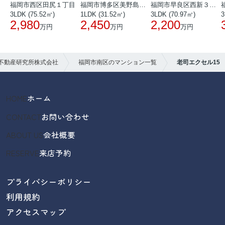
福岡市西区田尻１丁目
福岡市博多区美野島３丁目
福岡市早良区西新３丁目
3LDK (75.52㎡)
1LDK (31.52㎡)
3LDK (70.97㎡)
3
2,980
2,450
2,200
万円
万円
万円
不動産研究所株式会社
福岡市南区のマンション一覧
老司エクセル15
HOME
ホーム
CONTACT
お問い合わせ
ABOUT US
会社概要
RESERVE
来店予約
プライバシーポリシー
利用規約
アクセスマップ