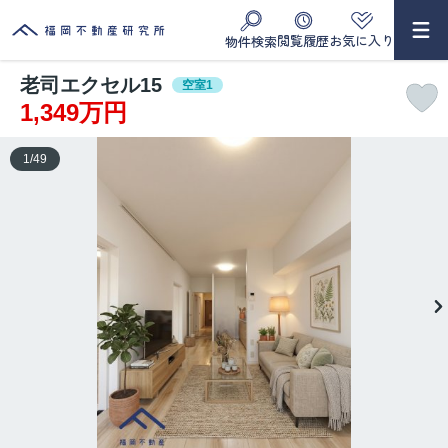
閲覧履歴
お気に入り
物件検索
老司エクセル15
空室1
1,349万円
1
/
49