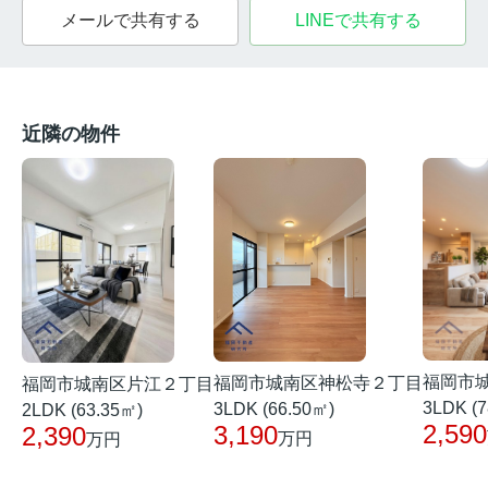
メールで共有する
LINEで共有する
近隣の物件
福岡市
福岡市城南区神松寺２丁目
福岡市城南区片江２丁目
3LDK (7
3LDK (66.50㎡)
2LDK (63.35㎡)
2,590
3,190
2,390
万円
万円