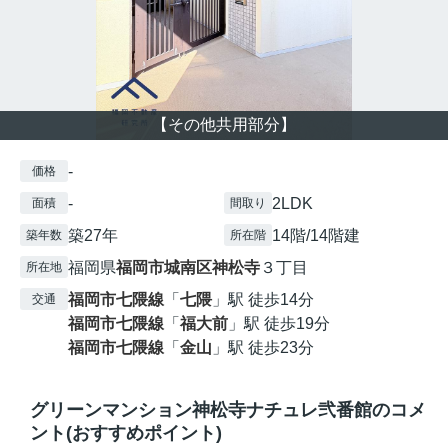
【その他共用部分】
-
価格
-
2LDK
面積
間取り
築27年
14階/14階建
築年数
所在階
福岡県
福岡市城南区
神松寺
３丁目
所在地
福岡市七隈線
「
七隈
」駅 徒歩14分
交通
福岡市七隈線
「
福大前
」駅 徒歩19分
福岡市七隈線
「
金山
」駅 徒歩23分
グリーンマンション神松寺ナチュレ弐番館のコメ
ント(おすすめポイント)