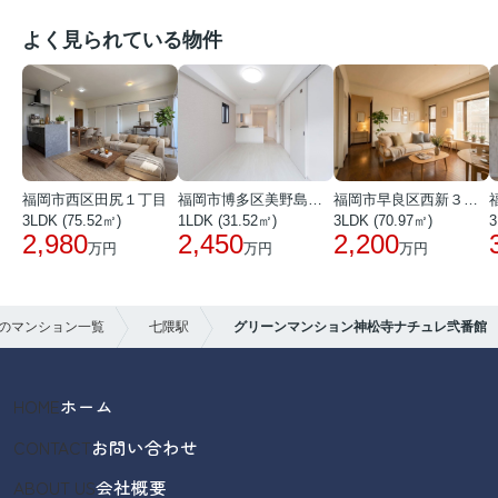
よく見られている物件
福岡市西区田尻１丁目
福岡市博多区美野島３丁目
福岡市早良区西新３丁目
3LDK (75.52㎡)
1LDK (31.52㎡)
3LDK (70.97㎡)
3
2,980
2,450
2,200
万円
万円
万円
のマンション一覧
七隈駅
グリーンマンション神松寺ナチュレ弐番館
HOME
ホーム
CONTACT
お問い合わせ
ABOUT US
会社概要