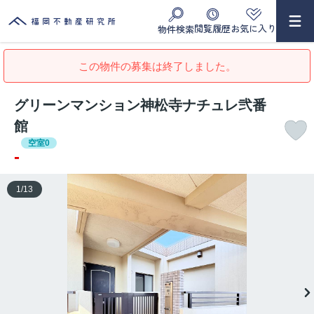
閲覧履歴
お気に入り
物件検索
この物件の募集は終了しました。
グリーンマンション神松寺ナチュレ弐番
館
空室0
-
1
/
13