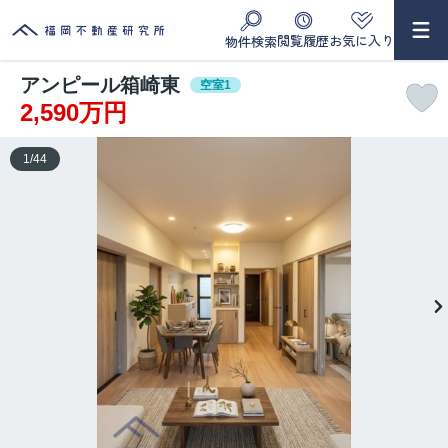
閲覧履歴
お気に入り
物件検索
アンピール箱崎東
空室1
2,590万円
1
/
44