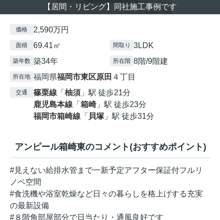
【居間・リビング】同社施工事例です
2,590万円
価格
69.41㎡
3LDK
面積
間取り
築34年
8階/9階建
築年数
所在階
福岡県
福岡市東区
原田
４丁目
所在地
篠栗線
「
柚須
」駅 徒歩21分
交通
鹿児島本線
「
箱崎
」駅 徒歩23分
福岡市箱崎線
「
貝塚
」駅 徒歩31分
アンピール箱崎東のコメント(おすすめポイント)
#見えない給排水管まで一新予定アフター保証付フルリ
ノベ空間
#食洗機や浴室乾燥など日々の暮らしを格上げする充実
の最新設備
#８階角部屋部分で日当たり・通風良好です