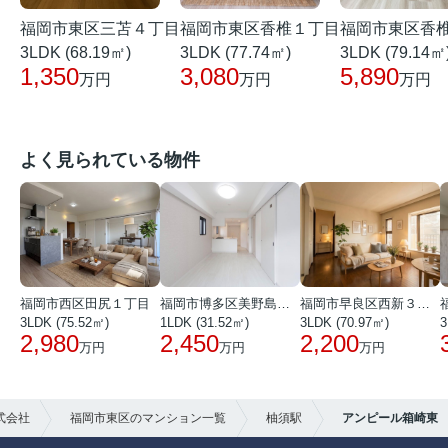
福岡市東区三苫４丁目
福岡市東区香
福岡市東区香椎１丁目
3LDK (68.19㎡)
3LDK (79.14㎡
3LDK (77.74㎡)
1,350
5,890
3,080
万円
万円
万円
よく見られている物件
福岡市西区田尻１丁目
福岡市博多区美野島３丁目
福岡市早良区西新３丁目
3LDK (75.52㎡)
1LDK (31.52㎡)
3LDK (70.97㎡)
3
2,980
2,450
2,200
万円
万円
万円
式会社
福岡市東区のマンション一覧
柚須駅
アンピール箱崎東