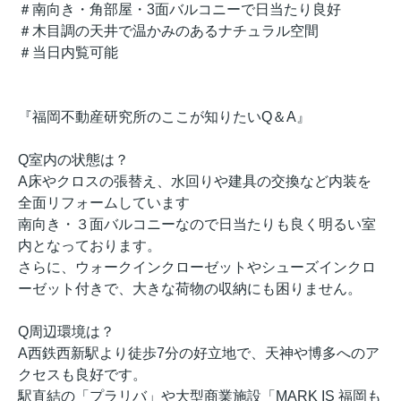
＃南向き・角部屋・3面バルコニーで日当たり良好
＃木目調の天井で温かみのあるナチュラル空間
＃当日内覧可能
『福岡不動産研究所のここが知りたいQ＆A』
Q室内の状態は？
A床やクロスの張替え、水回りや建具の交換など内装を
全面リフォームしています
南向き・３面バルコニーなので日当たりも良く明るい室
内となっております。
さらに、ウォークインクローゼットやシューズインクロ
ーゼット付きで、大きな荷物の収納にも困りません。
Q周辺環境は？
A西鉄西新駅より徒歩7分の好立地で、天神や博多へのア
クセスも良好です。
駅直結の「プラリバ」や大型商業施設「MARK IS 福岡も