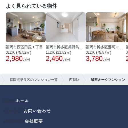
よく見られている物件
福岡市西区田尻１丁目
福岡市博多区美野島３丁目
福岡市博多区那珂３丁目
3LDK (75.52㎡)
1LDK (31.52㎡)
3LDK (75.97㎡)
3
2,980
2,450
3,780
万円
万円
万円
福岡市早良区のマンション一覧
西新駅
城西オークマンション
HOME
ホーム
CONTACT
お問い合わせ
ABOUT US
会社概要