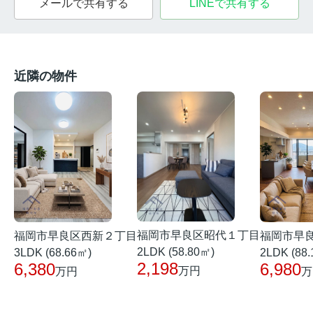
メールで共有する
LINEで共有する
近隣の物件
福岡市早良区昭代１丁目
福岡市早良区西新２丁目
福岡市早
2LDK (58.80㎡)
3LDK (68.66㎡)
2LDK (88
2,198
6,380
6,980
万円
万円
万