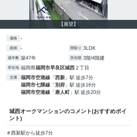
【展望】
-
価格
-
3LDK
面積
間取り
築47年
3階/4階建
築年数
所在階
福岡県
福岡市早良区
城西
２丁目
所在地
福岡市空港線
「
西新
」駅 徒歩7分
交通
福岡市七隈線
「
別府
」駅 徒歩16分
福岡市空港線
「
唐人町
」駅 徒歩20分
城西オークマンションのコメント(おすすめポイ
ント)
＃西新駅から徒歩7分