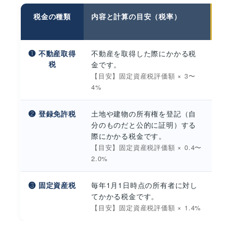
税金の種類
内容と計算の目安（税率）
支
❶ 不動産取得
不動産を取得した際にかかる税
税
金です。
【目安】固定資産税評価額 × 3〜
4%
❷ 登録免許税
土地や建物の所有権を登記（自
購
分のものだと公的に証明）する
際にかかる税金です。
【目安】固定資産税評価額 × 0.4〜
2.0%
❸ 固定資産税
毎年1月1日時点の所有者に対し
毎
てかかる税金です。
【目安】固定資産税評価額 × 1.4%