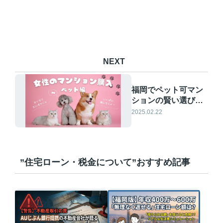
NEXT
福岡でペット可マン
ションの賢い選び方
の秘訣とは？単身女
2025.02.22
性向け中古マンショ
ンをご紹介
”住宅ローン・税金について”おすすめ記事