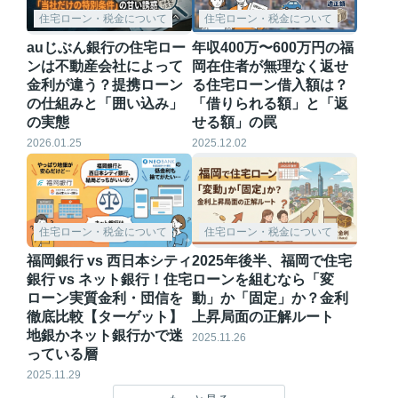
住宅ローン・税金について
住宅ローン・税金について
auじぶん銀行の住宅ロー
年収400万〜600万円の福
ンは不動産会社によって
岡在住者が無理なく返せ
金利が違う？提携ローン
る住宅ローン借入額は？
の仕組みと「囲い込み」
「借りられる額」と「返
の実態
せる額」の罠
2026.01.25
2025.12.02
住宅ローン・税金について
住宅ローン・税金について
福岡銀行 vs 西日本シティ
2025年後半、福岡で住宅
銀行 vs ネット銀行！住宅
ローンを組むなら「変
ローン実質金利・団信を
動」か「固定」か？金利
徹底比較【ターゲット】
上昇局面の正解ルート
地銀かネット銀行かで迷
2025.11.26
っている層
2025.11.29