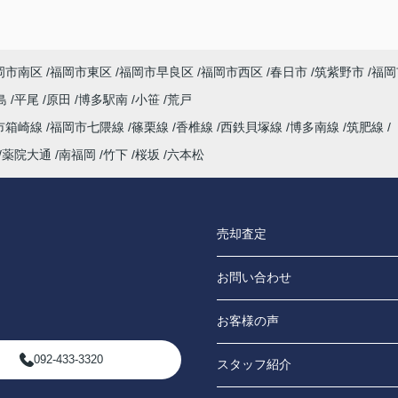
とても柔らかい印象で色々な事を話しやすい方
でした。やり取りもスムーズで助かりました。
気になった:とくになし
岡市南区
福岡市東区
福岡市早良区
福岡市西区
春日市
筑紫野市
福岡
島
平尾
原田
博多駅南
小笹
荒戸
市箱崎線
福岡市七隈線
篠栗線
香椎線
西鉄貝塚線
博多南線
筑肥線
薬院大通
南福岡
竹下
桜坂
六本松
売却査定
お問い合わせ
お客様の声
092-433-3320
スタッフ紹介