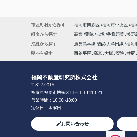
市区町村から探す
福岡市博多区
福岡市中央区
福
町名から探す
高宮
薬院
吉塚
香椎照葉
美野
沿線から探す
鹿児島本線
西鉄大牟田線
福岡
駅から探す
西鉄平尾
高宮
大橋
薬院
井尻
福岡不動産研究所株式会社
〒812-0015
福岡県福岡市博多区山王１丁目18-21
営業時間：
10:00~18:00
定休日：
水曜日
お問い合わせ