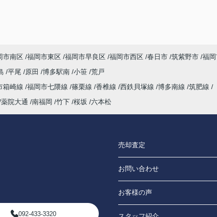
けました。接客が丁寧なのはもちろんですが、
とても柔らかい印象で色々な事を話しやすい方
でした。やり取りもスムーズで助かりました。
気になった:とくになし
岡市南区
福岡市東区
福岡市早良区
福岡市西区
春日市
筑紫野市
福岡
島
平尾
原田
博多駅南
小笹
荒戸
市箱崎線
福岡市七隈線
篠栗線
香椎線
西鉄貝塚線
博多南線
筑肥線
薬院大通
南福岡
竹下
桜坂
六本松
売却査定
お問い合わせ
お客様の声
092-433-3320
スタッフ紹介