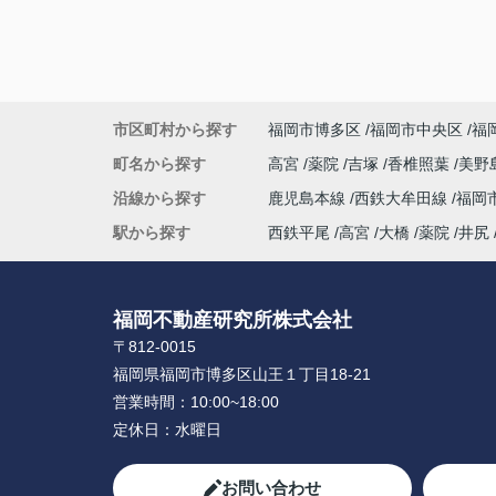
市区町村から探す
福岡市博多区
福岡市中央区
福
町名から探す
高宮
薬院
吉塚
香椎照葉
美野
沿線から探す
鹿児島本線
西鉄大牟田線
福岡
駅から探す
西鉄平尾
高宮
大橋
薬院
井尻
福岡不動産研究所株式会社
〒812-0015
福岡県福岡市博多区山王１丁目18-21
営業時間：
10:00~18:00
定休日：
水曜日
お問い合わせ