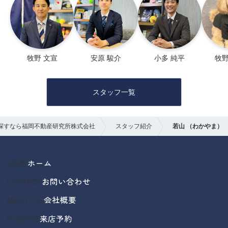
牧野 文宣
安原 駿介
小多 純平
牧野
スタッフ一覧
探すなら福岡不動産研究所株式会社
スタッフ紹介
若山 （わかやま）
HOME
ホーム
CONTACT
お問い合わせ
ABOUT US
会社概要
RESERVE
来店予約