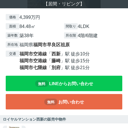
【居間・リビング】
4,399万円
価格
84.48㎡
4LDK
面積
間取り
築38年
4階/6階建
築年数
所在階
福岡県
福岡市早良区
祖原
所在地
福岡市空港線
「
西新
」駅 徒歩10分
交通
福岡市空港線
「
藤崎
」駅 徒歩15分
福岡市七隈線
「
別府
」駅 徒歩21分
LINEからお問い合わせ
無料
お問い合わせ
無料
ロイヤルマンション西新の販売中物件