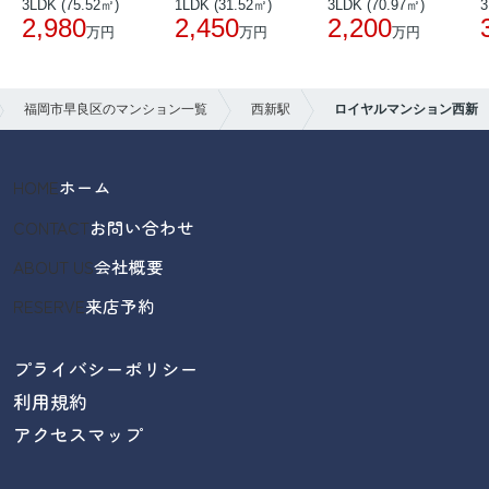
3LDK (75.52㎡)
1LDK (31.52㎡)
3LDK (70.97㎡)
3
2,980
2,450
2,200
万円
万円
万円
福岡市早良区のマンション一覧
西新駅
ロイヤルマンション西新
HOME
ホーム
CONTACT
お問い合わせ
ABOUT US
会社概要
RESERVE
来店予約
プライバシーポリシー
利用規約
アクセスマップ