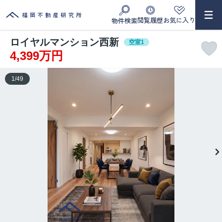
閲覧履歴
お気に入り
物件検索
ロイヤルマンション西新
空室1
4,399万円
1
/
49