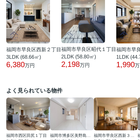
福岡市早良区昭代１丁目
福岡市早良区西新２丁目
福岡市早
2LDK (58.80㎡)
3LDK (68.66㎡)
1LDK (44
2,198
6,380
1,990
万円
万円
万
よく見られている物件
福岡市西区田尻１丁目
福岡市博多区美野島３丁目
福岡市早良区西新３丁目