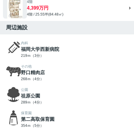
4階
4,399万円
4階 / 25.55坪(84.48㎡)
周辺施設
内科
福岡大学西新病院
219ｍ（3分）
その他
野口精肉店
268ｍ（4分）
公園
祖原公園
289ｍ（4分）
保育園
第二高取保育園
354ｍ（5分）