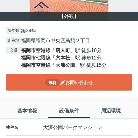
【外観】
築34年
築年数
福岡県福岡市中央区鳥飼２丁目
所在地
福岡市空港線
「
唐人町
」駅 徒歩10分
交通
福岡市七隈線
「
六本松
」駅 徒歩12分
福岡市空港線
「
大濠公園
」駅 徒歩15分
お問い合わせ
無料
基本情報
設備条件
周辺環境
大濠公園パークマンション
物件名