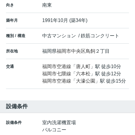
南東
向き
1991年10月 (築34年)
築年月
中古マンション / 鉄筋コンクリート
種別 / 構造
福岡県
福岡市中央区
鳥飼
２丁目
所在地
福岡市空港線
「
唐人町
」駅 徒歩10分
交通
福岡市七隈線
「
六本松
」駅 徒歩12分
福岡市空港線
「
大濠公園
」駅 徒歩15分
設備条件
室内洗濯機置場
設備条件
バルコニー