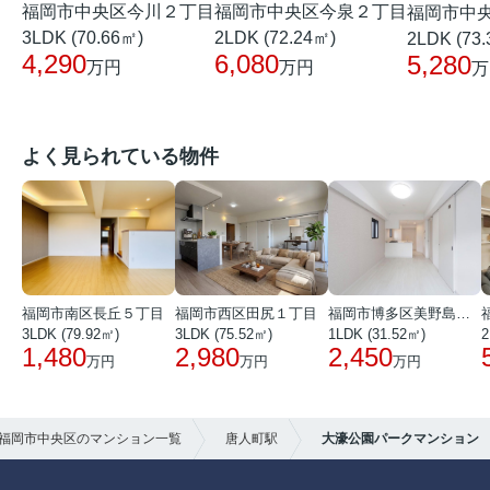
福岡市中央区今川２丁目
福岡市中央区今泉２丁目
福岡市中
3LDK (70.66㎡)
2LDK (72.24㎡)
2LDK (73
4,290
6,080
5,280
万円
万円
万
よく見られている物件
福岡市南区長丘５丁目
福岡市西区田尻１丁目
福岡市博多区美野島３丁目
3LDK (79.92㎡)
3LDK (75.52㎡)
1LDK (31.52㎡)
2
1,480
2,980
2,450
万円
万円
万円
福岡市中央区のマンション一覧
唐人町駅
大濠公園パークマンション