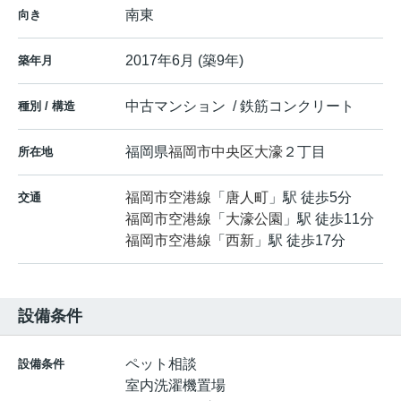
南東
向き
2017年6月 (築9年)
築年月
中古マンション / 鉄筋コンクリート
種別 / 構造
福岡県
福岡市中央区
大濠
２丁目
所在地
福岡市空港線
「
唐人町
」駅 徒歩5分
交通
福岡市空港線
「
大濠公園
」駅 徒歩11分
福岡市空港線
「
西新
」駅 徒歩17分
設備条件
ペット相談
設備条件
室内洗濯機置場