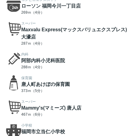
ローソン 福岡今川一丁目店
269ｍ（4分）
スーパー
Maxvalu Express(マックスバリュエクスプレス)
大濠店
287ｍ（4分）
内科
阿部内科小児科医院
288ｍ（4分）
保育園
唐人町あけぼの保育園
373ｍ（5分）
スーパー
Mammy's(マミーズ) 唐人店
467ｍ（6分）
小学校
福岡市立当仁小学校