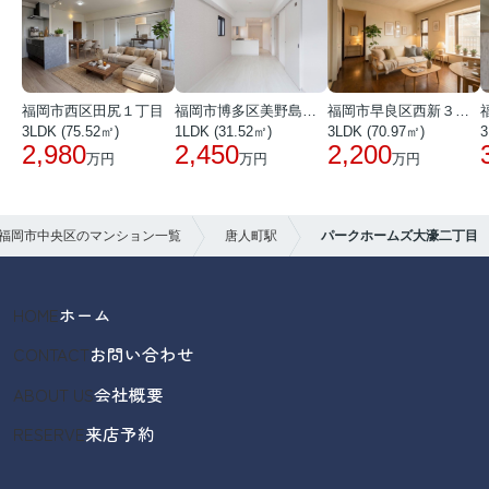
福岡市西区田尻１丁目
福岡市博多区美野島３丁目
福岡市早良区西新３丁目
3LDK (75.52㎡)
1LDK (31.52㎡)
3LDK (70.97㎡)
3
2,980
2,450
2,200
万円
万円
万円
福岡市中央区のマンション一覧
唐人町駅
パークホームズ大濠二丁目
HOME
ホーム
CONTACT
お問い合わせ
ABOUT US
会社概要
RESERVE
来店予約