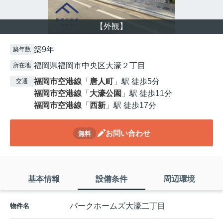
【外観】
築9年
築年数
福岡県福岡市中央区大濠２丁目
所在地
福岡市空港線
「
唐人町
」駅 徒歩5分
交通
福岡市空港線
「
大濠公園
」駅 徒歩11分
福岡市空港線
「
西新
」駅 徒歩17分
お問い合わせ
無料
基本情報
設備条件
周辺環境
パークホームズ大濠二丁目
物件名