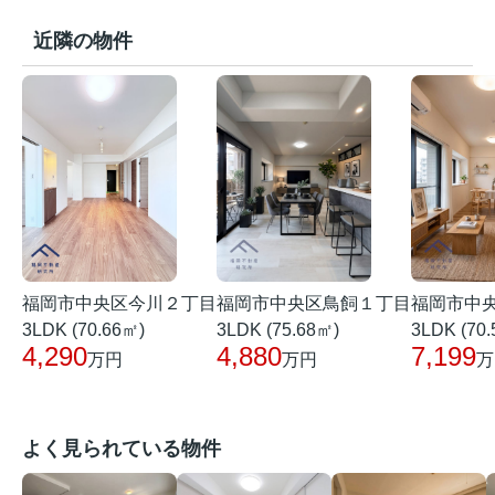
近隣の物件
福岡市中央区今川２丁目
福岡市中
福岡市中央区鳥飼１丁目
3LDK (70.66㎡)
3LDK (70
3LDK (75.68㎡)
4,290
7,199
4,880
万円
万
万円
よく見られている物件