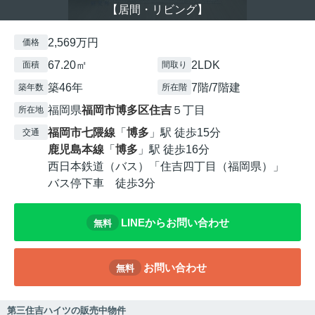
【居間・リビング】
2,569万円
価格
67.20㎡
2LDK
面積
間取り
築46年
7階/7階建
築年数
所在階
福岡県
福岡市博多区
住吉
５丁目
所在地
福岡市七隈線
「
博多
」駅 徒歩15分
交通
鹿児島本線
「
博多
」駅 徒歩16分
西日本鉄道（バス）「住吉四丁目（福岡県）」
バス停下車 徒歩3分
LINEからお問い合わせ
無料
お問い合わせ
無料
第三住吉ハイツの販売中物件