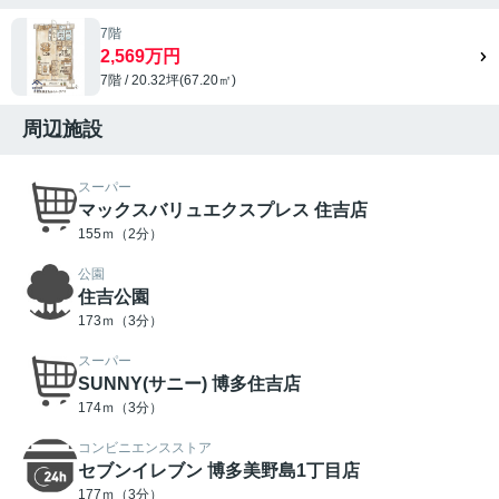
7階
2,569万円
7階 / 20.32坪(67.20㎡)
周辺施設
スーパー
マックスバリュエクスプレス 住吉店
155ｍ（2分）
公園
住吉公園
173ｍ（3分）
スーパー
SUNNY(サニー) 博多住吉店
174ｍ（3分）
コンビニエンスストア
セブンイレブン 博多美野島1丁目店
177ｍ（3分）