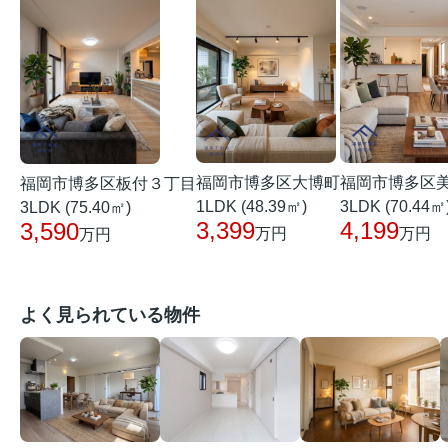
福岡市博多区大博町
福岡市博多区
福岡市博多区板付３丁目
1LDK (48.39㎡)
3LDK (70.44㎡
3LDK (75.40㎡)
3,399
4,199
3,590
万円
万円
万円
よく見られている物件