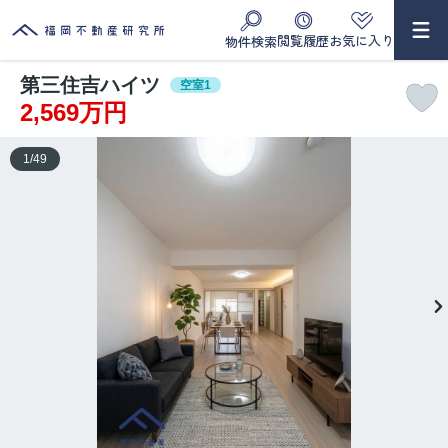
閲覧履歴
お気に入り
物件検索
第三住吉ハイツ
空室1
2,569万円
1
/
49