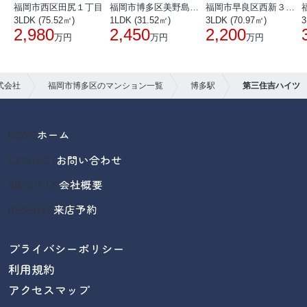
福岡市西区田尻１丁目
福岡市博多区美野島３丁目
福岡市早良区西新３丁目
3LDK (75.52㎡)
1LDK (31.52㎡)
3LDK (70.97㎡)
3
2,980
2,450
2,200
万円
万円
万円
式会社
福岡市博多区のマンション一覧
博多駅
第三住吉ハイツ
HOME
ホーム
CONTACT
お問い合わせ
ABOUT US
会社概要
RESERVE
来店予約
プライバシーポリシー
利用規約
アクセスマップ