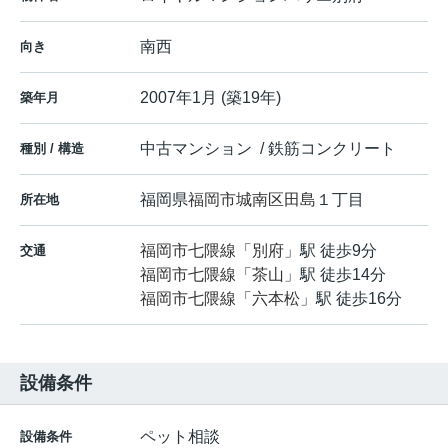
南西
向き
2007年1月 (築19年)
築年月
中古マンション / 鉄筋コンクリート
種別 / 構造
福岡県
福岡市城南区
田島
１丁目
所在地
福岡市七隈線
「
別府
」駅 徒歩9分
交通
福岡市七隈線
「
茶山
」駅 徒歩14分
福岡市七隈線
「
六本松
」駅 徒歩16分
設備条件
ペット相談
設備条件