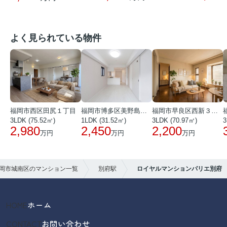
よく見られている物件
福岡市西区田尻１丁目
福岡市博多区美野島３丁目
福岡市早良区西新３丁目
3LDK (75.52㎡)
1LDK (31.52㎡)
3LDK (70.97㎡)
3
2,980
2,450
2,200
万円
万円
万円
岡市城南区のマンション一覧
別府駅
ロイヤルマンションパリエ別府
HOME
ホーム
CONTACT
お問い合わせ