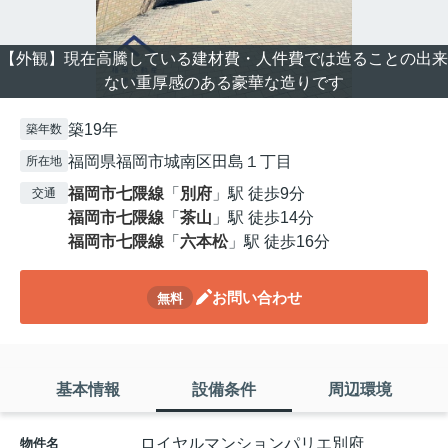
【外観】現在高騰している建材費・人件費では造ることの出来
ない重厚感のある豪華な造りです
築19年
築年数
福岡県福岡市城南区田島１丁目
所在地
福岡市七隈線
「
別府
」駅 徒歩9分
交通
福岡市七隈線
「
茶山
」駅 徒歩14分
福岡市七隈線
「
六本松
」駅 徒歩16分
お問い合わせ
無料
基本情報
設備条件
周辺環境
ロイヤルマンションパリエ別府
物件名