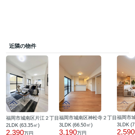
近隣の物件
福岡市
福岡市城南区神松寺２丁目
福岡市城南区片江２丁目
3LDK (7
3LDK (66.50㎡)
2LDK (63.35㎡)
2,590
3,190
2,390
万円
万円