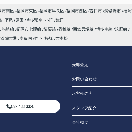
岡市南区
福岡市東区
福岡市早良区
福岡市西区
春日市
筑紫野市
福岡
島
平尾
原田
博多駅南
小笹
荒戸
市箱崎線
福岡市七隈線
篠栗線
香椎線
西鉄貝塚線
博多南線
筑肥線
薬院大通
南福岡
竹下
桜坂
六本松
売却査定
お問い合わせ
お客様の声
092-433-3320
スタッフ紹介
会社概要