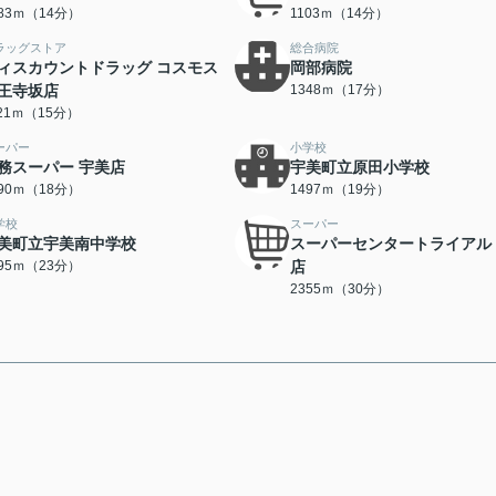
083ｍ（14分）
1103ｍ（14分）
ラッグストア
総合病院
ィスカウントドラッグ コスモス
岡部病院
王寺坂店
1348ｍ（17分）
121ｍ（15分）
ーパー
小学校
務スーパー 宇美店
宇美町立原田小学校
390ｍ（18分）
1497ｍ（19分）
学校
スーパー
美町立宇美南中学校
スーパーセンタートライアル
795ｍ（23分）
店
2355ｍ（30分）