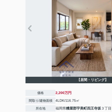
【居間・リビング】
2,200万円
価格
4LDK/116.75㎡
間取り/建物面積
福岡県
糟屋郡宇美町
四王寺坂
３丁目
所在地