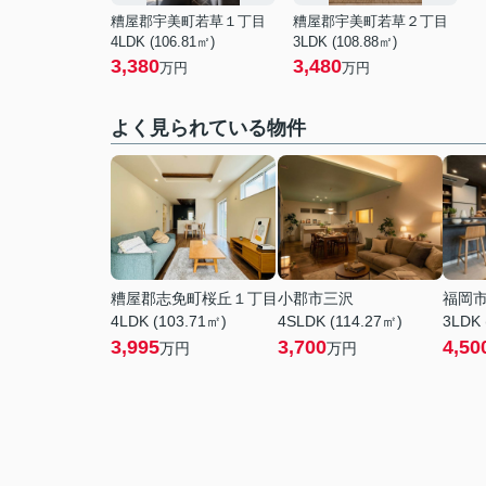
糟屋郡宇美町若草１丁目
糟屋郡宇美町若草２丁目
4LDK (106.81㎡)
3LDK (108.88㎡)
3,380
3,480
万円
万円
よく見られている物件
糟屋郡志免町桜丘１丁目
小郡市三沢
福岡
4LDK (103.71㎡)
4SLDK (114.27㎡)
3LDK 
3,995
3,700
4,50
万円
万円