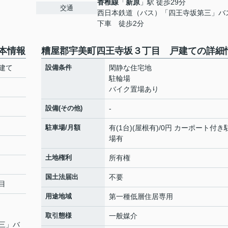
香椎線
「
新原
」駅 徒歩29分
交通
西日本鉄道（バス）「四王寺坂第三」バ
下車 徒歩2分
本情報
糟屋郡宇美町四王寺坂３丁目 戸建ての詳細
建て
設備条件
閑静な住宅地
駐輪場
バイク置場あり
設備(その他)
-
駐車場/月額
有(1台)(屋根有)/0円 カーポート付き
場有
土地権利
所有権
国土法届出
不要
目
用途地域
第一種低層住居専用
取引態様
一般媒介
三」バ