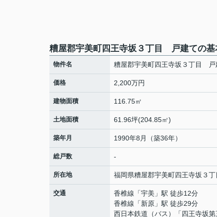
糟屋郡宇美町四王寺坂３丁目 戸建ての基
物件名
糟屋郡宇美町四王寺坂３丁目 戸
価格
2,200万円
建物面積
116.75㎡
土地面積
61.96坪(204.85㎡)
築年月
1990年8月（築36年）
総戸数
-
所在地
福岡県
糟屋郡宇美町
四王寺坂
３丁
交通
香椎線
「
宇美
」駅 徒歩12分
香椎線
「
新原
」駅 徒歩29分
西日本鉄道（バス）「四王寺坂第