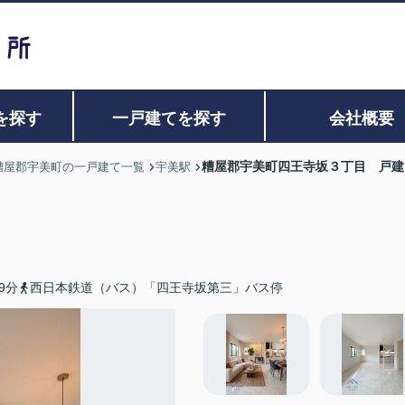
を探す
一戸建てを探す
会社概要
糟屋郡宇美町四王寺坂３丁目 戸建
糟屋郡宇美町の一戸建て一覧
宇美駅
9分
西日本鉄道（バス）「四王寺坂第三」バス停