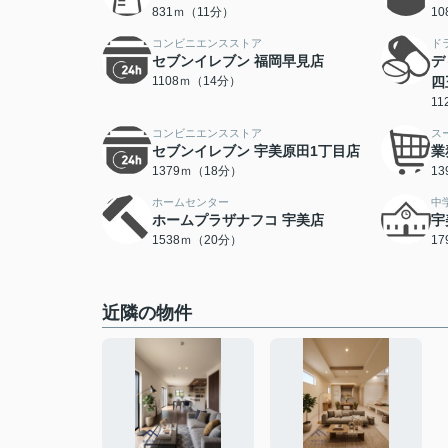
831ｍ（11分）
1
コンビニエンスストア
ド
セブンイレブン 福岡早見店
デ
1108ｍ（14分）
四
1
コンビニエンスストア
ス
セブンイレブン 宇美原田1丁目店
業
1379ｍ（18分）
1
ホームセンター
中
ホームプラザナフコ 宇美店
宇
1538ｍ（20分）
1
近隣の物件