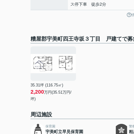
ス停下車 徒歩2分
糟屋郡宇美町四王寺坂３丁目 戸建てで募
35.31坪 (116.75㎡)
2,200
万円(35.51万円/
坪)
周辺施設
保育園
警
宇美町立早見保育園
粕