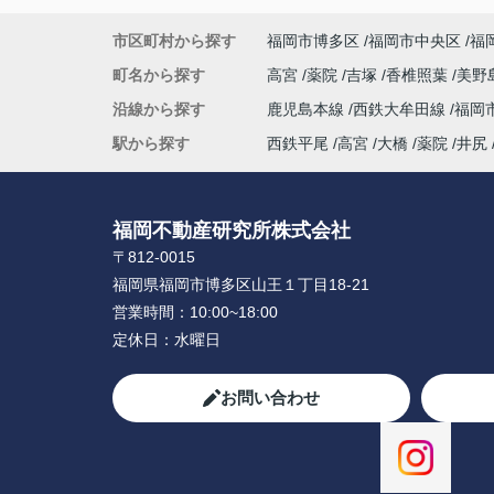
市区町村から探す
福岡市博多区
福岡市中央区
福
町名から探す
高宮
薬院
吉塚
香椎照葉
美野
沿線から探す
鹿児島本線
西鉄大牟田線
福岡
駅から探す
西鉄平尾
高宮
大橋
薬院
井尻
福岡不動産研究所株式会社
〒812-0015
福岡県福岡市博多区山王１丁目18-21
営業時間：
10:00~18:00
定休日：
水曜日
お問い合わせ