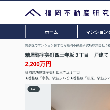
ホーム
マンション
博多区でマンション探すなら福岡不動産研究所株式会社
糟屋郡宇美町四王寺坂３丁目 戸建て
2,200万円
福岡県
糟屋郡宇美町
四王寺坂
３丁目
香椎線「宇美」駅徒歩12分
香椎線「新原」駅徒歩2
1
/
49