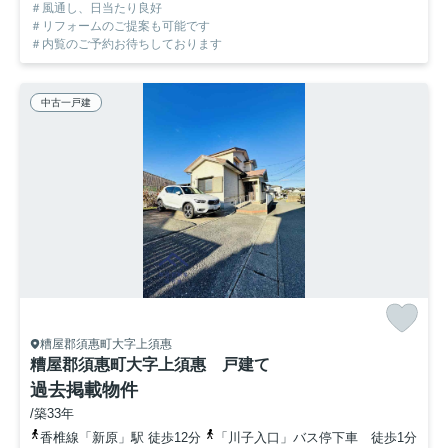
＃風通し、日当たり良好
＃リフォームのご提案も可能です
＃内覧のご予約お待ちしております
中古一戸建
糟屋郡須惠町大字上須惠
糟屋郡須惠町大字上須惠 戸建て
過去掲載物件
/築33年
香椎線「新原」駅 徒歩12分
「川子入口」バス停下車 徒歩1分