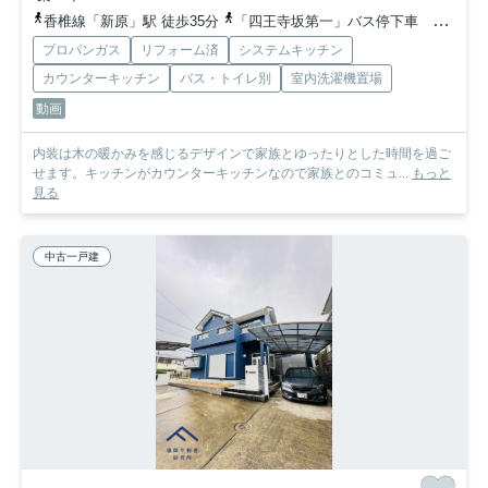
香椎線「新原」駅 徒歩35分
「四王寺坂第一」バス停下車 徒歩3分
プロパンガス
リフォーム済
システムキッチン
カウンターキッチン
バス・トイレ別
室内洗濯機置場
動画
内装は木の暖かみを感じるデザインで家族とゆったりとした時間を過ご
せます。キッチンがカウンターキッチンなので家族とのコミュ...
もっと
見る
中古一戸建