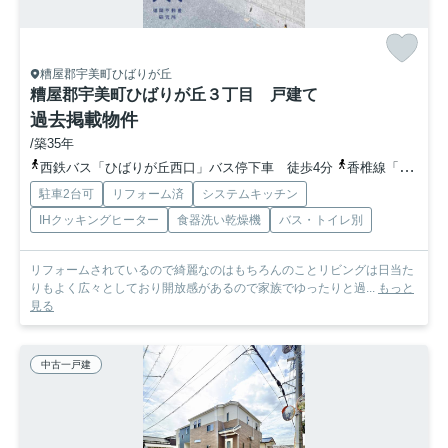
糟屋郡宇美町ひばりが丘
糟屋郡宇美町ひばりが丘３丁目 戸建て
過去掲載物件
/築35年
西鉄バス「ひばりが丘西口」バス停下車 徒歩4分
香椎線「新原」駅 徒歩46分
駐車2台可
リフォーム済
システムキッチン
IHクッキングヒーター
食器洗い乾燥機
バス・トイレ別
リフォームされているので綺麗なのはもちろんのことリビングは日当た
りもよく広々としており開放感があるので家族でゆったりと過...
もっと
見る
中古一戸建