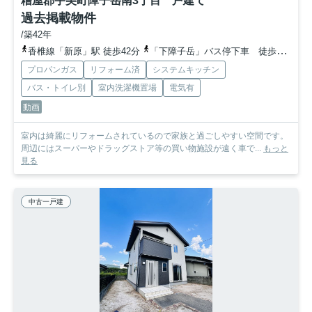
糟屋郡宇美町障子岳南3丁目 戸建て
過去掲載物件
/築42年
香椎線「新原」駅 徒歩42分
「下障子岳」バス停下車 徒歩12分
プロパンガス
リフォーム済
システムキッチン
バス・トイレ別
室内洗濯機置場
電気有
動画
室内は綺麗にリフォームされているので家族と過ごしやすい空間です。
周辺にはスーパーやドラッグストア等の買い物施設が遠く車で...
もっと
見る
中古一戸建