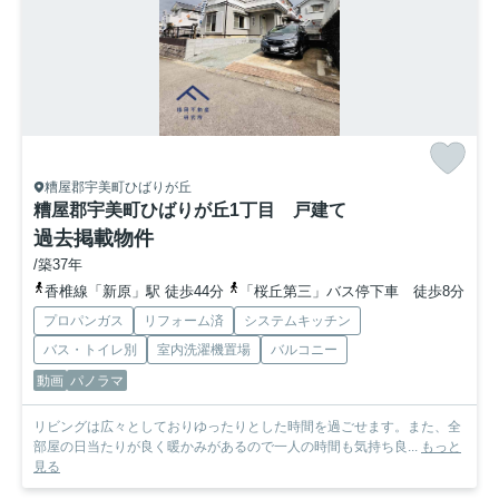
糟屋郡宇美町ひばりが丘
糟屋郡宇美町ひばりが丘1丁目 戸建て
過去掲載物件
/築37年
香椎線「新原」駅 徒歩44分
「桜丘第三」バス停下車 徒歩8分
プロパンガス
リフォーム済
システムキッチン
バス・トイレ別
室内洗濯機置場
バルコニー
動画
パノラマ
リビングは広々としておりゆったりとした時間を過ごせます。また、全
部屋の日当たりが良く暖かみがあるので一人の時間も気持ち良...
もっと
見る