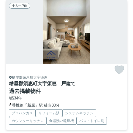
中古一戸建
糟屋郡須惠町大字須惠
糟屋郡須惠町大字須惠 戸建て
過去掲載物件
/築34年
香椎線「新原」駅 徒歩30分
プロパンガス
リフォーム済
システムキッチン
カウンターキッチン
食器洗い乾燥機
バス・トイレ別