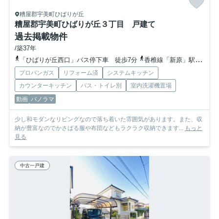
糟屋郡宇美町ひばりが丘
糟屋郡宇美町ひばりが丘３丁目 戸建て
過去掲載物件
/築37年
「ひばりが丘西口」バス停下車 徒歩7分
香椎線「新原」駅 徒歩48分
プロパンガス
リフォーム済
システムキッチン
カウンターキッチン
バス・トイレ別
室内洗濯機置場
動画
パノラマ
少し和モダンなリビングなので落ち着いた雰囲気があります。また、収
納が豊富なのでかさばる服や布団などもラクラク収納できます...
もっと
見る
中古一戸建