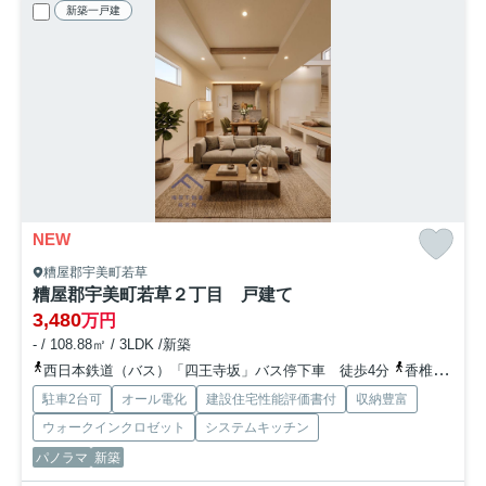
新築一戸建
NEW
糟屋郡宇美町若草
糟屋郡宇美町若草２丁目 戸建て
3,480
万円
- / 108.88㎡ / 3LDK /新築
西日本鉄道（バス）「四王寺坂」バス停下車 徒歩4分
香椎線「新原」駅 徒歩36分
駐車2台可
オール電化
建設住宅性能評価書付
収納豊富
ウォークインクロゼット
システムキッチン
パノラマ
新築