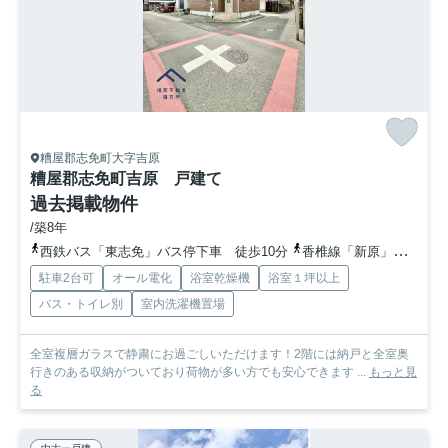
糟屋郡志免町大字吉原
糟屋郡志免町吉原 戸建て
過去掲載物件
/築8年
西鉄バス「東志免」バス停下車 徒歩10分
香椎線「新原」駅 徒歩40分
駐車2台可
オール電化
浴室乾燥機
浴室１坪以上
バス・トイレ別
室内洗濯機置場
全室複層ガラスで静粛にお過ごしいただけます！2階には納戸と全室奥
行きのある収納がついており荷物が多い方でも安心できます ...
もっと見
る