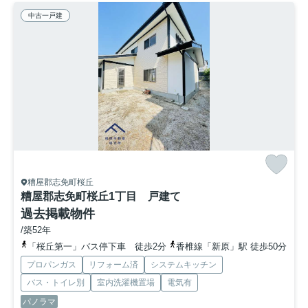
中古一戸建
糟屋郡志免町桜丘
糟屋郡志免町桜丘1丁目 戸建て
過去掲載物件
/築52年
「桜丘第一」バス停下車 徒歩2分
香椎線「新原」駅 徒歩50分
プロパンガス
リフォーム済
システムキッチン
バス・トイレ別
室内洗濯機置場
電気有
パノラマ