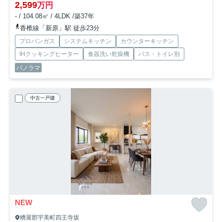
2,599
万円
- / 104.08㎡ / 4LDK /築37年
香椎線「新原」駅 徒歩23分
プロパンガス
システムキッチン
カウンターキッチン
IHクッキングヒーター
食器洗い乾燥機
バス・トイレ別
パノラマ
中古一戸建
NEW
糟屋郡宇美町四王寺坂