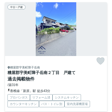
中古一戸建
糟屋郡宇美町障子岳南
糟屋郡宇美町障子岳南２丁目 戸建て
過去掲載物件
/築31年
香椎線「新原」駅 徒歩43分
プロパンガス
リフォーム済
システムキッチン
カウンターキッチン
バス・トイレ別
室内洗濯機置場