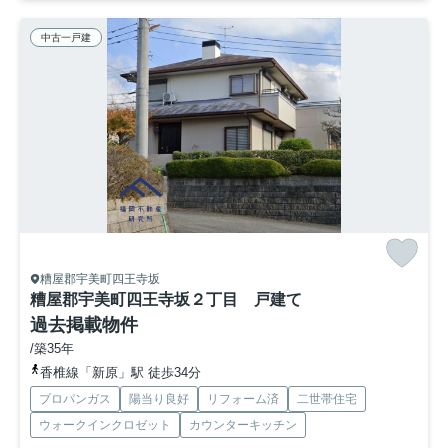
中古一戸建
糟屋郡宇美町四王寺坂
糟屋郡宇美町四王寺坂２丁目 戸建て
過去掲載物件
/築35年
香椎線「新原」駅 徒歩34分
プロパンガス
陽当り良好
リフォーム済
二世帯住宅
ウォークインクロゼット
カウンターキッチン