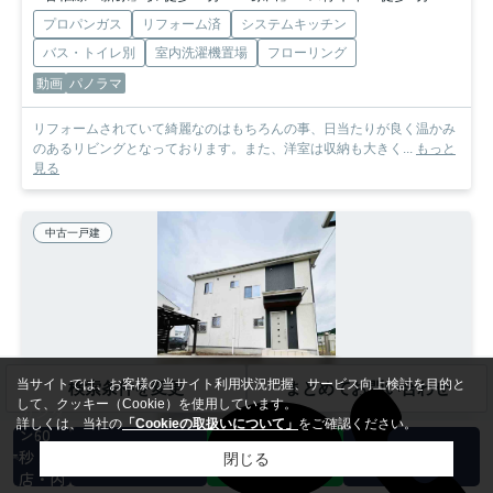
プロパンガス
リフォーム済
システムキッチン
バス・トイレ別
室内洗濯機置場
フローリング
動画
パノラマ
リフォームされていて綺麗なのはもちろんの事、日当たりが良く温かみ
のあるリビングとなっております。また、洋室は収納も大きく...
もっと
見る
中古一戸建
当サイトでは、お客様の当サイト利用状況把握、サービス向上検討を目的と
検索条件を変更
まとめてお問い合わせ
して、クッキー（Cookie）を使用しています。
カンタ
詳しくは、当社の
「Cookieの取扱いについて」
をご確認ください。
ン60
秒 来
閉じる
店・内