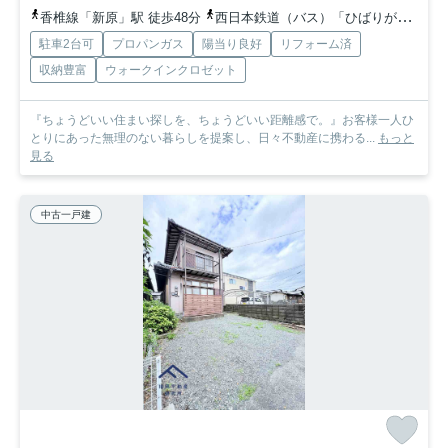
香椎線「新原」駅 徒歩48分
西日本鉄道（バス）「ひばりが丘西口」バス停下車 徒歩6分
駐車2台可
プロパンガス
陽当り良好
リフォーム済
収納豊富
ウォークインクロゼット
『ちょうどいい住まい探しを、ちょうどいい距離感で。』お客様一人ひ
とりにあった無理のない暮らしを提案し、日々不動産に携わる...
もっと
見る
中古一戸建