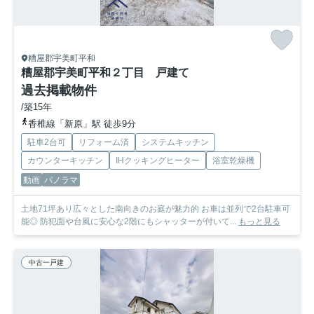
糟屋郡宇美町平和
糟屋郡宇美町平和２丁目 戸建て
過去掲載物件
/築15年
香椎線「新原」駅 徒歩9分
駐車2台可
リフォーム済
システムキッチン
カウンターキッチン
IHクッキングヒーター
浴室乾燥機
動画
パノラマ
土地71坪あり広々とした南向きのお庭が魅力的 お車は並列で2台駐車可
能◎ 防犯面や台風に安心な2階にもシャッターが付いて...
もっと見る
中古一戸建