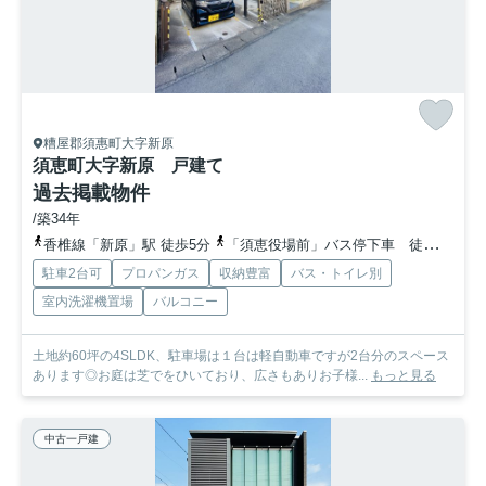
糟屋郡須惠町大字新原
須恵町大字新原 戸建て
過去掲載物件
/築34年
香椎線「新原」駅 徒歩5分
「須恵役場前」バス停下車 徒歩11分
駐車2台可
プロパンガス
収納豊富
バス・トイレ別
室内洗濯機置場
バルコニー
土地約60坪の4SLDK、駐車場は１台は軽自動車ですが2台分のスペース
あります◎お庭は芝でをひいており、広さもありお子様...
もっと見る
中古一戸建