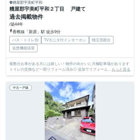
糟屋郡宇美町平和
糟屋郡宇美町平和２丁目 戸建て
過去掲載物件
/築44年
香椎線「新原」駅 徒歩9分
バス・トイレ別
TVモニタ付インターホン
独立洗面台
追焚機能浴室
複数台お車がある方には嬉しい！物件の向かいに月極駐車場があります
トイレの交換など一部リフォーム済み◎ 追加でリフォーム...
もっと見る
中古一戸建