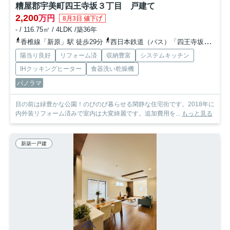
糟屋郡宇美町四王寺坂３丁目 戸建て
2,200
万円
8月3日 値下げ
- / 116.75㎡ / 4LDK /築36年
香椎線「新原」駅 徒歩29分
西日本鉄道（バス）「四王寺坂第三」バス停下車 徒歩2分
陽当り良好
リフォーム済
収納豊富
システムキッチン
IHクッキングヒーター
食器洗い乾燥機
パノラマ
目の前は緑豊かな公園！のびのび暮らせる閑静な住宅街です。2018年に
内外装リフォーム済みで室内は大変綺麗です。追加費用を...
もっと見る
新築一戸建