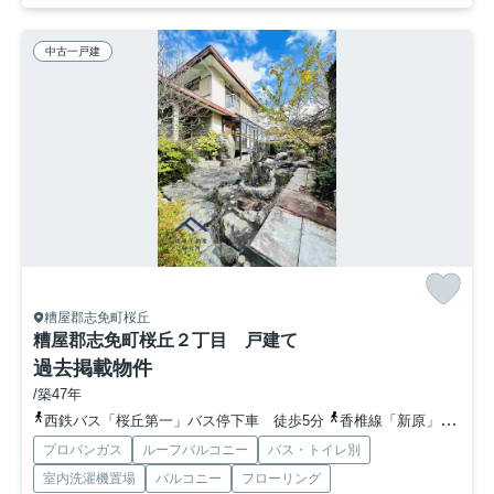
中古一戸建
糟屋郡志免町桜丘
糟屋郡志免町桜丘２丁目 戸建て
過去掲載物件
/築47年
西鉄バス「桜丘第一」バス停下車 徒歩5分
香椎線「新原」駅 徒歩52分
プロパンガス
ルーフバルコニー
バス・トイレ別
室内洗濯機置場
バルコニー
フローリング