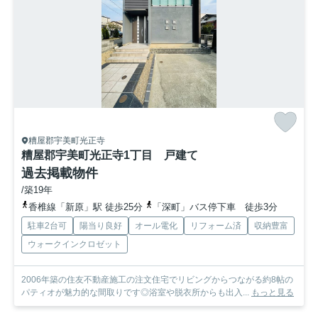
糟屋郡宇美町光正寺
糟屋郡宇美町光正寺1丁目 戸建て
過去掲載物件
/築19年
香椎線「新原」駅 徒歩25分
「深町」バス停下車 徒歩3分
駐車2台可
陽当り良好
オール電化
リフォーム済
収納豊富
ウォークインクロゼット
2006年築の住友不動産施工の注文住宅でリビングからつながる約8帖の
パティオが魅力的な間取りです◎浴室や脱衣所からも出入...
もっと見る