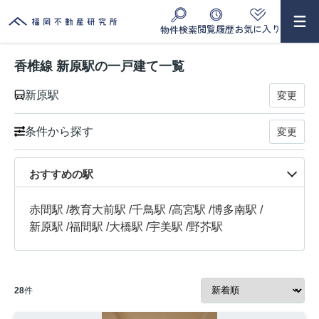
閲覧履歴
お気に入り
物件検索
香椎線 新原駅の一戸建て一覧
新原駅
変更
条件から探す
変更
おすすめの駅
赤間駅
/
教育大前駅
/
千鳥駅
/
高宮駅
/
博多南駅
/
新原駅
/
福間駅
/
大橋駅
/
宇美駅
/
野芥駅
28
件