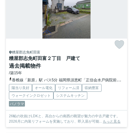
糟屋郡志免町田富
糟屋郡志免町田富２丁目 戸建て
過去掲載物件
/築15年
香椎線「新原」駅 バス5分 福岡県須恵町「正信会水戸病院前」 停歩6分
陽当り良好
オール電化
リフォーム済
収納豊富
ウォークインクロゼット
システムキッチン
パノラマ
26帖の吹抜けLDKと、高台からの南西の眺望が魅力の中古戸建です。
2026月に内装リフォームを実施しており、即入居が可能...
もっと見る