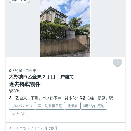
中古一戸建
大野城市乙金東
大野城市乙金東２丁目 戸建て
過去掲載物件
/築33年
「乙金東二丁目」バス停下車 徒歩6分
香椎線「新原」駅 徒歩46分
プロパンガス
室内洗濯機置場
電気有
閑静な住宅地
汲取排水
＃ＤＩＹやリフォーム向け物件