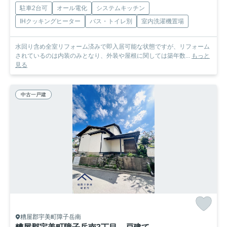
駐車2台可
オール電化
システムキッチン
IHクッキングヒーター
バス・トイレ別
室内洗濯機置場
水回り含め全室リフォーム済みで即入居可能な状態ですが、リフォーム
されているのは内装のみとなり、外装や屋根に関しては築年数...
もっと
見る
中古一戸建
糟屋郡宇美町障子岳南