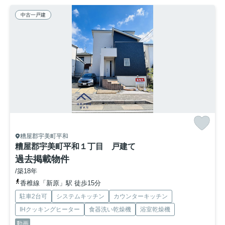
中古一戸建
糟屋郡宇美町平和
糟屋郡宇美町平和１丁目 戸建て
過去掲載物件
/築18年
香椎線「新原」駅 徒歩15分
駐車2台可
システムキッチン
カウンターキッチン
IHクッキングヒーター
食器洗い乾燥機
浴室乾燥機
動画