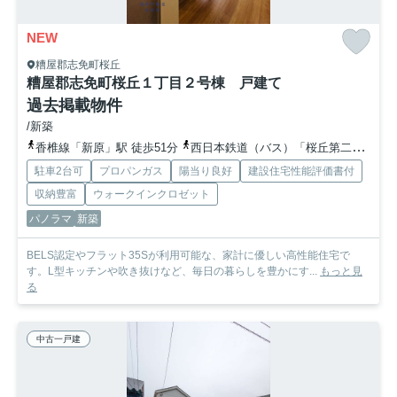
NEW
糟屋郡志免町桜丘
糟屋郡志免町桜丘１丁目２号棟 戸建て
過去掲載物件
/新築
香椎線「新原」駅 徒歩51分
西日本鉄道（バス）「桜丘第二」バス停下車 徒歩4分
駐車2台可
プロパンガス
陽当り良好
建設住宅性能評価書付
収納豊富
ウォークインクロゼット
パノラマ
新築
BELS認定やフラット35Sが利用可能な、家計に優しい高性能住宅で
す。L型キッチンや吹き抜けなど、毎日の暮らしを豊かにす...
もっと見
る
中古一戸建