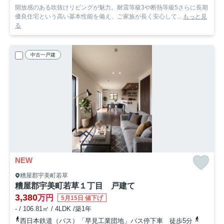
開放感のある吹抜けリビングが魅力。耐震等級3や断熱等級5さらに長期
優良住宅という高い基本性能を備え、ご家族が長く安心して...
もっと見
る
中古一戸建
NEW
糟屋郡宇美町若草
糟屋郡宇美町若草１丁目 戸建て
3,380
万円
5月15日 値下げ
- / 106.81㎡ / 4LDK /築1年
西日本鉄道（バス）「早見工業団地」バス停下車 徒歩5分
香椎線「