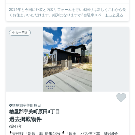
2014年と今回に外装と内装リフォームを行い水回りは新しくこれから長
くお住まいいただけます。縦列になりますが3台駐車スペ...
もっと見る
中古一戸建
糟屋郡宇美町原田
糟屋郡宇美町原田4丁目
過去掲載物件
/築47年
香椎線「新原」駅 徒歩43分
「原田」バス停下車 徒歩8分