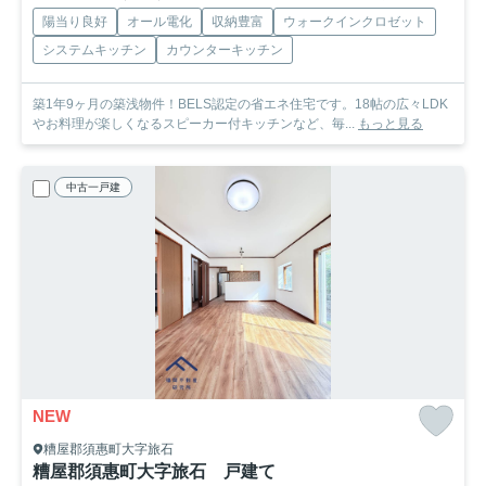
陽当り良好
オール電化
収納豊富
ウォークインクロゼット
システムキッチン
カウンターキッチン
築1年9ヶ月の築浅物件！BELS認定の省エネ住宅です。18帖の広々LDK
やお料理が楽しくなるスピーカー付キッチンなど、毎...
もっと見る
中古一戸建
NEW
糟屋郡須惠町大字旅石
糟屋郡須惠町大字旅石 戸建て