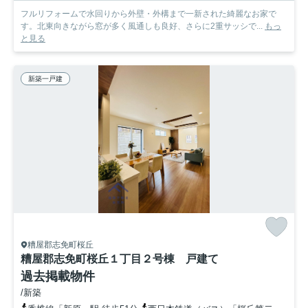
フルリフォームで水回りから外壁・外構まで一新された綺麗なお家で
す。北東向きながら窓が多く風通しも良好、さらに2重サッシで...
もっ
と見る
新築一戸建
糟屋郡志免町桜丘
糟屋郡志免町桜丘１丁目２号棟 戸建て
過去掲載物件
/新築