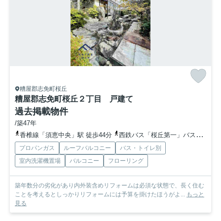
糟屋郡志免町桜丘
糟屋郡志免町桜丘２丁目 戸建て
過去掲載物件
/築47年
香椎線「須恵中央」駅 徒歩44分
西鉄バス「桜丘第一」バス停下車 徒歩5分
プロパンガス
ルーフバルコニー
バス・トイレ別
室内洗濯機置場
バルコニー
フローリング
築年数分の劣化があり内外装含めリフォームは必須な状態で、長く住む
ことを考えるとしっかりリフォームには予算を掛けたほうがよ...
もっと
見る