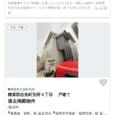
全室複層ガラスで静粛にお過ごしいただけます！2階には納戸と全室奥
行きのある収納がついており荷物が多い方でも安心できます ...
もっと見
る
中古一戸建
糟屋郡志免町別府
糟屋郡志免町別府４丁目 戸建て
過去掲載物件
/築16年
篠栗線「原町」駅 徒歩25分
福岡市空港線「福岡空港」駅 徒歩22分