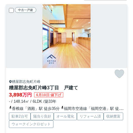
中古一戸建
糟屋郡志免町片峰
糟屋郡志免町片峰3丁目 戸建て
3,898
万円
6月10日 値下げ
- / 148.14㎡ / 6LDK /築33年
香椎線「酒殿」駅 徒歩35分
福岡市空港線「福岡空港」駅 徒歩45分
駐車2台可
陽当り良好
オール電化
リフォーム済
収納豊富
ウォークインクロゼット