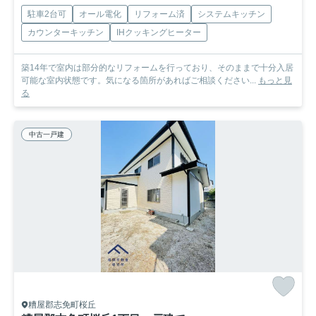
駐車2台可
オール電化
リフォーム済
システムキッチン
カウンターキッチン
IHクッキングヒーター
築14年で室内は部分的なリフォームを行っており、そのままで十分入居
可能な室内状態です。気になる箇所があればご相談ください...
もっと見
る
中古一戸建
糟屋郡志免町桜丘