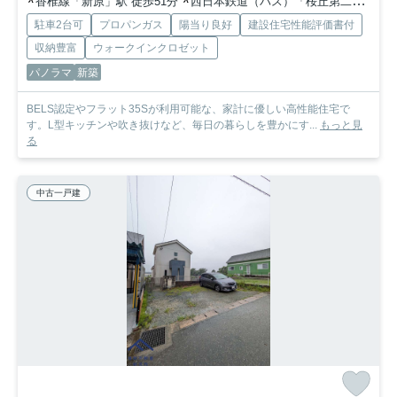
香椎線「新原」駅 徒歩51分
西日本鉄道（バス）「桜丘第二」バス停下車 徒歩4分
駐車2台可
プロパンガス
陽当り良好
建設住宅性能評価書付
収納豊富
ウォークインクロゼット
パノラマ
新築
BELS認定やフラット35Sが利用可能な、家計に優しい高性能住宅で
す。L型キッチンや吹き抜けなど、毎日の暮らしを豊かにす...
もっと見
る
中古一戸建