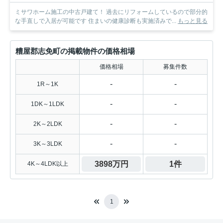
ミサワホーム施工の中古戸建て！ 過去にリフォームしているので部分的
な手直しで入居が可能です 住まいの健康診断も実施済みで...
もっと見る
糟屋郡志免町の掲載物件の価格相場
価格相場
募集件数
-
-
1R～1K
-
-
1DK～1LDK
-
-
2K～2LDK
-
-
3K～3LDK
3898万円
1件
4K～4LDK以上
1