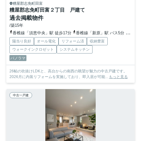
糟屋郡志免町田富
糟屋郡志免町田富２丁目 戸建て
過去掲載物件
/築15年
香椎線「須恵中央」駅 徒歩17分
香椎線「新原」駅 バス5分 福岡県須恵町「正信会水戸病院前」 停歩6分
陽当り良好
オール電化
リフォーム済
収納豊富
ウォークインクロゼット
システムキッチン
パノラマ
26帖の吹抜けLDKと、高台からの南西の眺望が魅力の中古戸建です。
2026月に内装リフォームを実施しており、即入居が可能...
もっと見る
中古一戸建