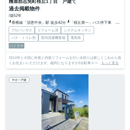
糟屋郡志免町桜丘1丁目 戸建て
過去掲載物件
/築52年
香椎線「須恵中央」駅 徒歩42分
「桜丘第一」バス停下車 徒歩2分
プロパンガス
リフォーム済
システムキッチン
バス・トイレ別
室内洗濯機置場
電気有
パノラマ
2014年と今回に外装と内装リフォームを行い水回りは新しくこれから長
くお住まいいただけます。縦列になりますが3台駐車スペ...
もっと見る
中古一戸建