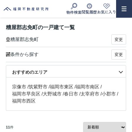
閲覧履歴
お気に入り
物件検索
糟屋郡志免町の一戸建て一覧
糟屋郡志免町
変更
条件から探す
変更
おすすめのエリア
宗像市
/
筑紫野市
/
福岡市東区
/
福岡市南区
/
福岡市早良区
/
大野城市
/
春日市
/
太宰府市
/
小郡市
/
福岡市西区
11
件