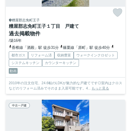
糟屋郡志免町王子
糟屋郡志免町王子１丁目 戸建て
過去掲載物件
/築16年
香椎線「酒殿」駅 徒歩31分
篠栗線「原町」駅 徒歩40分
福岡市空
都市ガス
リフォーム済
収納豊富
ウォークインクロゼット
システムキッチン
カウンターキッチン
動画
2010年の注文住宅、24.6帖のLDKが魅力的な戸建てです◎室内はクロス
などのリフォーム済みでそのまま入居可能です。4...
もっと見る
中古一戸建