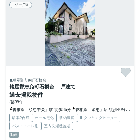
中古一戸建
糟屋郡志免町石橋台
糟屋郡志免町石橋台 戸建て
過去掲載物件
/築38年
香椎線「須恵中央」駅 徒歩36分
香椎線「須恵」駅 徒歩40分
「桜
駐車2台可
オール電化
収納豊富
IHクッキングヒーター
バス・トイレ別
室内洗濯機置場
動画