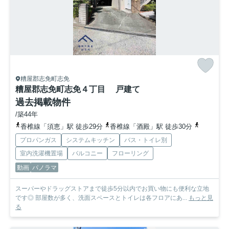
糟屋郡志免町志免
糟屋郡志免町志免４丁目 戸建て
過去掲載物件
/築44年
香椎線「須恵」駅 徒歩29分
香椎線「酒殿」駅 徒歩30分
「下志免
プロパンガス
システムキッチン
バス・トイレ別
室内洗濯機置場
バルコニー
フローリング
動画
パノラマ
スーパーやドラッグストアまで徒歩5分以内でお買い物にも便利な立地
です◎ 部屋数が多く、洗面スペースとトイレは各フロアにあ...
もっと見
る