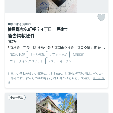
糟屋郡志免町桜丘
糟屋郡志免町桜丘４丁目 戸建て
過去掲載物件
/築7年
香椎線「宇美」駅 徒歩44分
福岡市空港線「福岡空港」駅 徒歩76分
陽当り良好
オール電化
リフォーム済
収納豊富
ウォークインクロゼット
システムキッチン
お車での移動が多いご家族におすすめの、駐車4台可能な積水ハウス施
工邸宅です。駅からの距離を補う約86坪のゆとりと、太陽光...
もっと見
る
中古一戸建