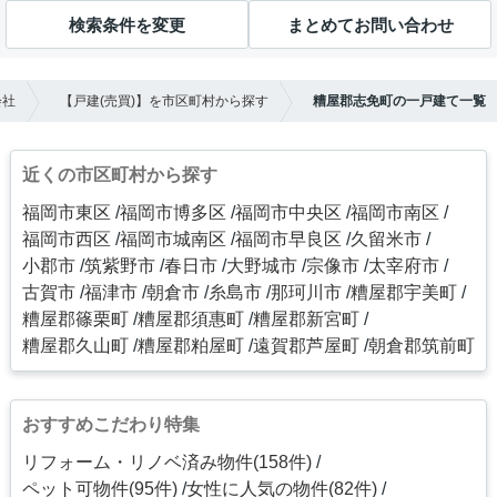
検索条件を変更
まとめてお問い合わせ
会社
【戸建(売買)】を市区町村から探す
糟屋郡志免町の一戸建て一覧
近くの市区町村から探す
福岡市東区
福岡市博多区
福岡市中央区
福岡市南区
福岡市西区
福岡市城南区
福岡市早良区
久留米市
小郡市
筑紫野市
春日市
大野城市
宗像市
太宰府市
古賀市
福津市
朝倉市
糸島市
那珂川市
糟屋郡宇美町
糟屋郡篠栗町
糟屋郡須惠町
糟屋郡新宮町
糟屋郡久山町
糟屋郡粕屋町
遠賀郡芦屋町
朝倉郡筑前町
おすすめこだわり特集
リフォーム・リノベ済み物件(158件)
ペット可物件(95件)
女性に人気の物件(82件)