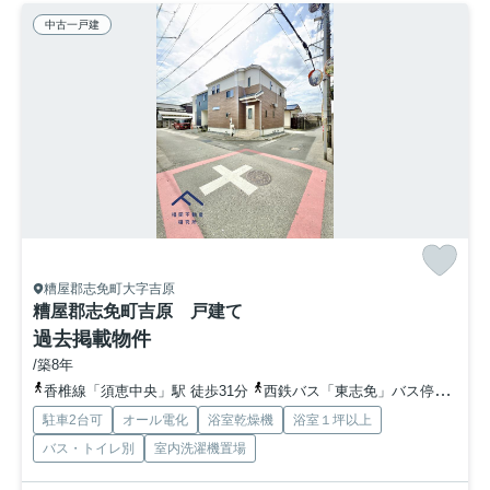
中古一戸建
糟屋郡志免町大字吉原
糟屋郡志免町吉原 戸建て
過去掲載物件
/築8年
香椎線「須恵中央」駅 徒歩31分
西鉄バス「東志免」バス停下車 徒歩10分
駐車2台可
オール電化
浴室乾燥機
浴室１坪以上
バス・トイレ別
室内洗濯機置場