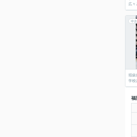
広々
中古
瑕疵
学校
福