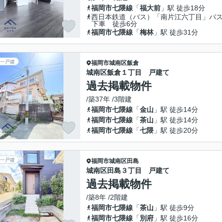
福岡市七隈線
「
福大前
」駅 徒歩18分
西日本鉄道（バス）「南片江六丁目」バ
下車 徒歩6分
福岡市七隈線
「
梅林
」駅 徒歩31分
一戸建
福岡市城南区
飯倉
城南区飯倉１丁目 戸建て
過去掲載物件
/築37年 /3階建
福岡市七隈線
「
金山
」駅 徒歩14分
福岡市七隈線
「
茶山
」駅 徒歩14分
福岡市七隈線
「
七隈
」駅 徒歩20分
一戸建
福岡市城南区
田島
城南区田島３丁目 戸建て
過去掲載物件
/築8年 /2階建
福岡市七隈線
「
茶山
」駅 徒歩9分
福岡市七隈線
「
別府
」駅 徒歩16分