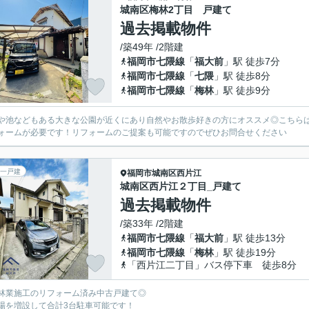
城南区梅林2丁目 戸建て
過去掲載物件
/築49年 /2階建
福岡市七隈線
「
福大前
」駅 徒歩7分
福岡市七隈線
「
七隈
」駅 徒歩8分
福岡市七隈線
「
梅林
」駅 徒歩9分
や池などもある大きな公園が近くにあり自然やお散歩好きの方にオススメ◎こちら
ォームが必要です！リフォームのご提案も可能ですのでぜひお問合せください
一戸建
福岡市城南区
西片江
城南区西片江２丁目_戸建て
過去掲載物件
/築33年 /2階建
福岡市七隈線
「
福大前
」駅 徒歩13分
福岡市七隈線
「
梅林
」駅 徒歩19分
「西片江二丁目」バス停下車 徒歩8分
林業施工のリフォーム済み中古戸建て◎
場を増設して合計3台駐車可能です！