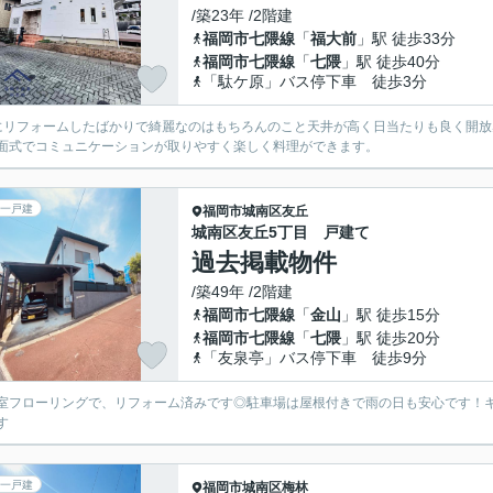
/築23年 /2階建
福岡市七隈線
「
福大前
」駅 徒歩33分
福岡市七隈線
「
七隈
」駅 徒歩40分
「駄ケ原」バス停下車 徒歩3分
にリフォームしたばかりで綺麗なのはもちろんのこと天井が高く日当たりも良く開
面式でコミュニケーションが取りやすく楽しく料理ができます。
一戸建
福岡市城南区
友丘
城南区友丘5丁目 戸建て
過去掲載物件
/築49年 /2階建
福岡市七隈線
「
金山
」駅 徒歩15分
福岡市七隈線
「
七隈
」駅 徒歩20分
「友泉亭」バス停下車 徒歩9分
室フローリングで、リフォーム済みです◎駐車場は屋根付きで雨の日も安心です！
す
一戸建
福岡市城南区
梅林