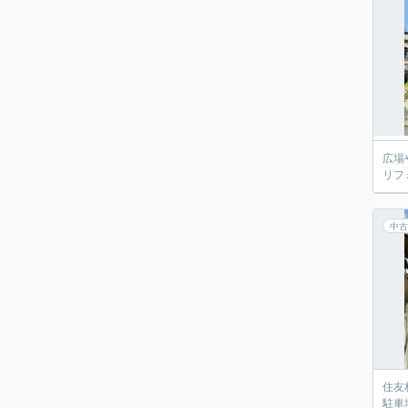
広場
リフ
中古
住友
駐車