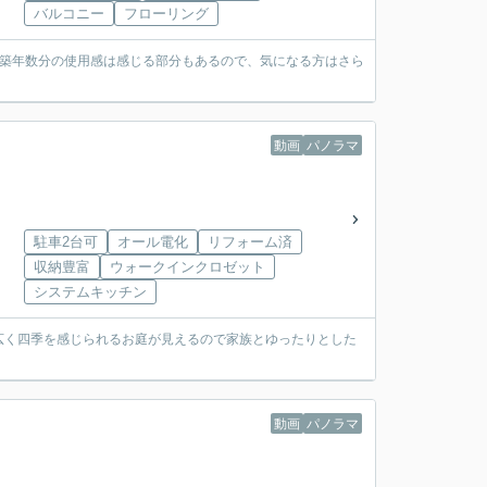
バルコニー
フローリング
、築年数分の使用感は感じる部分もあるので、気になる方はさら
動画
パノラマ
駐車2台可
オール電化
リフォーム済
収納豊富
ウォークインクロゼット
システムキッチン
広く四季を感じられるお庭が見えるので家族とゆったりとした
動画
パノラマ