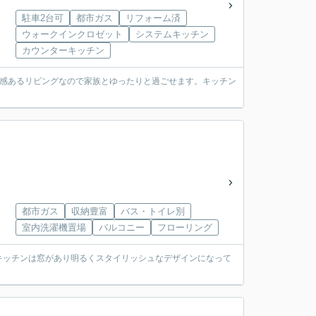
駐車2台可
都市ガス
リフォーム済
ウォークインクロゼット
システムキッチン
カウンターキッチン
放感あるリビングなので家族とゆったりと過ごせます。キッチン
都市ガス
収納豊富
バス・トイレ別
室内洗濯機置場
バルコニー
フローリング
キッチンは窓があり明るくスタイリッシュなデザインになって