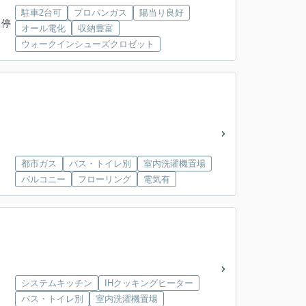
駐車2台可
プロパンガス
陽当り良好
ス停
オール電化
収納豊富
ウォークインシューズクロゼット
都市ガス
バス・トイレ別
室内洗濯機置場
バルコニー
フローリング
電気有
システムキッチン
IHクッキングヒーター
バス・トイレ別
室内洗濯機置場