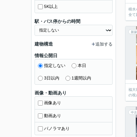
5K以上
積水
全て
駅・バス停からの時間
新築
建物構造
追加する
情報公開日
指定しない
本日
3日以内
1週間以内
福大
画像・動画あり
の視
画像あり
中古
動画あり
パノラマあり