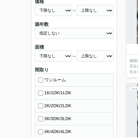
価格
～
築年数
面積
～
城南
至近
間取り
住ま
ワンルーム
中古
1K/1DK/1LDK
2K/2DK/2LDK
3K/3DK/3LDK
4K/4DK/4LDK