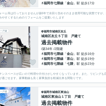
福岡市七隈線
「
金山
」駅 徒歩17分
ォーム等は行っておりませんが築6年で水回り含めそのまま使用可能な状態ですが
みやすくするためのリフォームをご提案いたします
一戸建
福岡市城南区
友丘
城南区友丘５丁目 戸建て
過去掲載物件
/築34年 /2階建
福岡市七隈線
「
金山
」駅 徒歩16分
福岡市七隈線
「
茶山
」駅 徒歩19分
福岡市七隈線
「
七隈
」駅 徒歩23分
チンスペースが広いので料理や片付けがしやすくなっています。また、リビングも
が過ごせます。家事動線も良く家事負担を軽減出来る間取りです。
一戸建
福岡市城南区
東油山
城南区東油山１丁目 戸建て
過去掲載物件