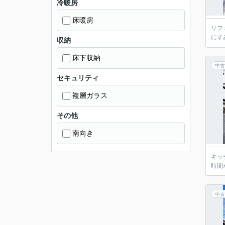
冷暖房
床暖房
リフ
にす
収納
床下収納
中古
セキュリティ
複層ガラス
その他
南向き
キッ
時間
中古