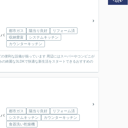
都市ガス
陽当り良好
リフォーム済
」バ
収納豊富
システムキッチン
カウンターキッチン
どの便利な設備が揃っています 周辺にはスーパーやコンビニが
みの綺麗な3LDKで快適な新生活をスタートできるおすすめの
都市ガス
陽当り良好
リフォーム済
」バ
システムキッチン
カウンターキッチン
食器洗い乾燥機