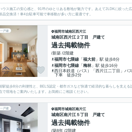
ハウス施工の安心感と、91坪のゆとりある敷地が魅力です。あえて2LDKに絞った
新品交換済！車4台駐車可能で車移動が多い方に最適です。
一戸建
福岡市城南区
西片江
城南区西片江２丁目 戸建て
過去掲載物件
/新築 /2階建
福岡市七隈線
「
福大前
」駅 徒歩8分
福岡市七隈線
「
梅林
」駅 徒歩16分
西日本鉄道（バス）「西片江二丁目」バ
下車 徒歩2分
前駅徒歩8分の利便性と、BELS認定・都市ガスなど快適で経済的な暮らしを支える
点で現地をご案内いたします。お気軽にご相談ください。
一戸建
福岡市城南区
南片江
城南区南片江５丁目 戸建て
過去掲載物件
/築8年 /2階建