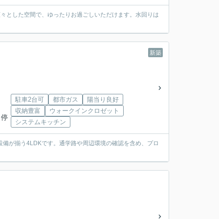
広々とした空間で、ゆったりお過ごしいただけます。水回りは
新築
駐車2台可
都市ガス
陽当り良好
収納豊富
ウォークインクロゼット
ス停
システムキッチン
設備が揃う4LDKです。通学路や周辺環境の確認を含め、プロ