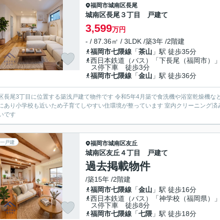
福岡市城南区
長尾
城南区長尾３丁目 戸建て
3,599
万円
- / 87.36㎡ / 3LDK /築3年 /2階建
福岡市七隈線
「
茶山
」駅 徒歩35分
西日本鉄道（バス）「下長尾（福岡市）
ス停下車 徒歩3分
福岡市七隈線
「
金山
」駅 徒歩36分
区長尾3丁目に位置する築浅戸建て物件です 令和5年4月築で食洗機や浴室乾燥機な
にあり小学校も近いため子育てしやすい住環境が整っています 室内クリーニング済
いです
一戸建
福岡市城南区
友丘
城南区友丘４丁目 戸建て
過去掲載物件
/築15年 /2階建
福岡市七隈線
「
金山
」駅 徒歩16分
西日本鉄道（バス）「神学校（福岡県）
ス停下車 徒歩8分
福岡市七隈線
「
七隈
」駅 徒歩18分