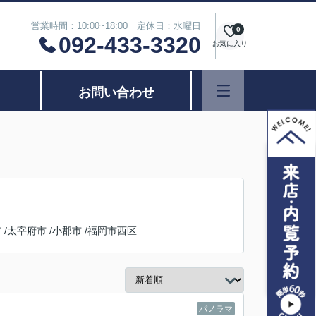
営業時間：10:00~18:00 定休日：水曜日
0
092-433-3320
お気に入り
お問い合わせ
市
/
太宰府市
/
小郡市
/
福岡市西区
パノラマ