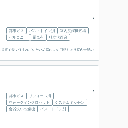
都市ガス
バス・トイレ別
室内洗濯機置場
バルコニー
電気有
独立洗面台
は賃貸で長く住まれていたため室内は使用感もあり室内全般の
都市ガス
リフォーム済
ウォークインクロゼット
システムキッチン
食器洗い乾燥機
バス・トイレ別