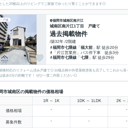
とした20帖以上のリビングでご家族でゆったり寛ぐことができます◎
一戸建
福岡市城南区
南片江
城南区南片江1丁目 戸建て
過去掲載物件
/築32年 /2階建
福岡市七隈線
「
福大前
」駅 徒歩20分
「片江営業所」バス停下車 徒歩3分
福岡市七隈線
「
七隈
」駅 徒歩29分
保険対応のリフォーム済み戸建て◎ 白蟻点検や外壁屋根塗装も完了してこれから長
は徒歩2分の距離です！ ぜひ一度ご内覧ください◎
岡市城南区の掲載物件の価格相場
1R ～ 1K
1DK ～ 1LDK
2K ～ 
-
-
-
価格相場
-
-
-
募集件数