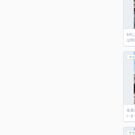
9月
は対
中古
全居
いま
中古