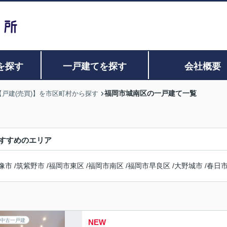
を探す
一戸建てを探す
会社概要
福岡市城南区の一戸建て一覧
【戸建(売買)】を市区町村から探す
すすめのエリア
像市
/
筑紫野市
/
福岡市東区
/
福岡市南区
/
福岡市早良区
/
大野城市
/
春日
中古一戸建
NEW