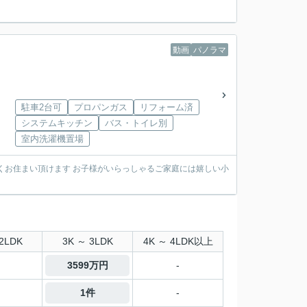
動画
パノラマ
駐車2台可
プロパンガス
リフォーム済
システムキッチン
バス・トイレ別
室内洗濯機置場
くお住まい頂けます お子様がいらっしゃるご家庭には嬉しい小
2LDK
3K ～ 3LDK
4K ～ 4LDK以上
3599万円
-
1件
-