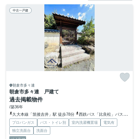
中古一戸建
朝倉市多々連
朝倉市多々連 戸建て
過去掲載物件
/築36年
久大本線「筑後吉井」駅 徒歩78分
西鉄バス「比良松」バス停下車 徒歩14分
プロパンガス
バス・トイレ別
室内洗濯機置場
電気有
独立洗面台
洗面台