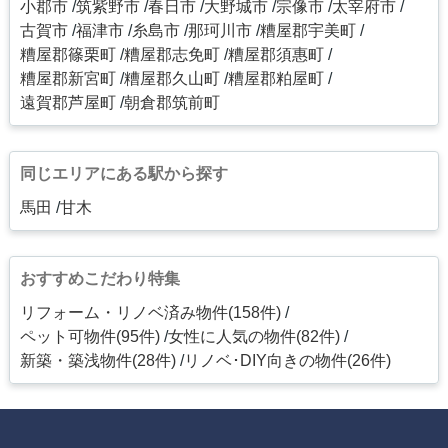
小郡市
筑紫野市
春日市
大野城市
宗像市
太宰府市
古賀市
福津市
糸島市
那珂川市
糟屋郡宇美町
糟屋郡篠栗町
糟屋郡志免町
糟屋郡須惠町
糟屋郡新宮町
糟屋郡久山町
糟屋郡粕屋町
遠賀郡芦屋町
朝倉郡筑前町
同じエリアにある駅から探す
馬田
甘木
おすすめこだわり特集
リフォーム・リノベ済み物件(158件)
ペット可物件(95件)
女性に人気の物件(82件)
新築・築浅物件(28件)
リノベ･DIY向きの物件(26件)