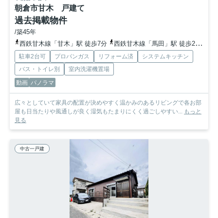
朝倉市甘木 戸建て
過去掲載物件
/築45年
西鉄甘木線「甘木」駅 徒歩7分
西鉄甘木線「馬田」駅 徒歩23分
甘
駐車2台可
プロパンガス
リフォーム済
システムキッチン
バス・トイレ別
室内洗濯機置場
動画
パノラマ
広々としていて家具の配置が決めやすく温かみのあるリビングで各お部
屋も日当たりや風通しが良く湿気もたまりにくく過ごしやすい...
もっと
見る
中古一戸建