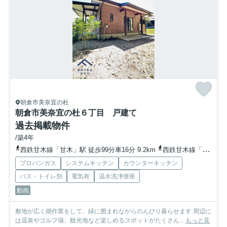
朝倉市美奈宜の杜
朝倉市美奈宜の杜６丁目 戸建て
過去掲載物件
/築4年
西鉄甘木線「甘木」駅 徒歩99分車16分 9.2km
西鉄甘木線「馬田」駅 車20分 10.8km
プロパンガス
システムキッチン
カウンターキッチン
バス・トイレ別
電気有
温水洗浄便座
動画
敷地が広く畑作業をして、緑に囲まれながらのんびり暮らせます 周辺に
は温泉やゴルフ場、観光地など楽しめるスポットがたくさん...
もっと見