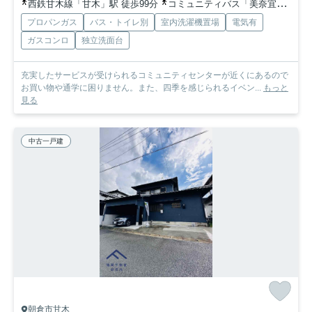
西鉄甘木線「甘木」駅 徒歩99分
コミュニティバス「美奈宜の杜5丁目」バス停下車 徒歩2分
プロパンガス
バス・トイレ別
室内洗濯機置場
電気有
ガスコンロ
独立洗面台
充実したサービスが受けられるコミュニティセンターが近くにあるので
お買い物や通学に困りません。また、四季を感じられるイベン...
もっと
見る
中古一戸建
朝倉市甘木