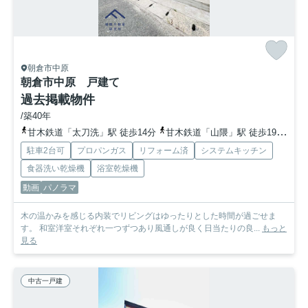
朝倉市中原
朝倉市中原 戸建て
過去掲載物件
/築40年
甘木鉄道「太刀洗」駅 徒歩14分
甘木鉄道「山隈」駅 徒歩19分
甘
駐車2台可
プロパンガス
リフォーム済
システムキッチン
食器洗い乾燥機
浴室乾燥機
動画
パノラマ
木の温かみを感じる内装でリビングはゆったりとした時間が過ごせま
す。 和室洋室それぞれ一つずつあり風通しが良く日当たりの良...
もっと
見る
中古一戸建