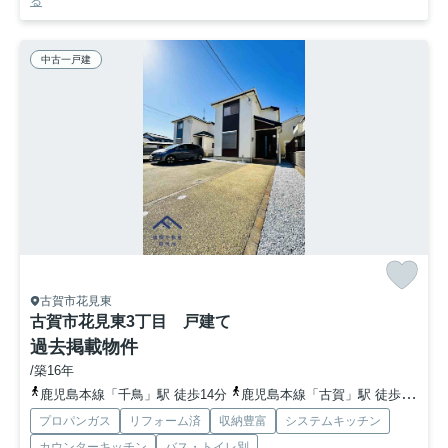
る
中古一戸建
古賀市花見東
古賀市花見東3丁目 戸建て
過去掲載物件
/築16年
鹿児島本線「千鳥」駅 徒歩14分
鹿児島本線「古賀」駅 徒歩27分
プロパンガス
リフォーム済
収納豊富
システムキッチン
カウンターキッチン
バス・トイレ別