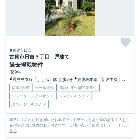
古賀市日吉
古賀市日吉３丁目 戸建て
過去掲載物件
/築9年
鹿児島本線「ししぶ」駅 徒歩7分
鹿児島本線「新宮中央」駅 徒歩26分
駐車2台可
オール電化
建設住宅性能評価書付
ウォークインクロゼット
システムキッチン
カウンターキッチン
非常に手入れが行き届いたお庭でウッドデッキもあり庭のある生活をご
希望の方には魅力のあるお庭です。土地が広いため庭にもう一...
もっと
見る