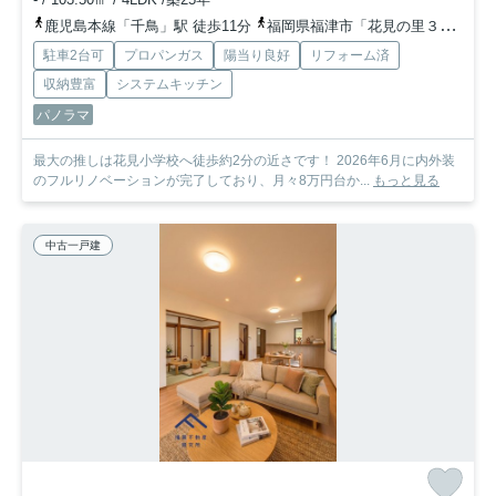
鹿児島本線「千鳥」駅 徒歩11分
福岡県福津市「花見の里３丁目」バス停下車 徒歩7分
駐車2台可
プロパンガス
陽当り良好
リフォーム済
収納豊富
システムキッチン
パノラマ
最大の推しは花見小学校へ徒歩約2分の近さです！ 2026年6月に内外装
のフルリノベーションが完了しており、月々8万円台か...
もっと見る
中古一戸建