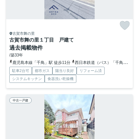
古賀市舞の里
古賀市舞の里１丁目 戸建て
過去掲載物件
/築33年
鹿児島本線「千鳥」駅 徒歩11分
西日本鉄道（バス）「千鳥ケ池公園前」バス停下車 徒歩4分
駐車2台可
都市ガス
陽当り良好
リフォーム済
システムキッチン
食器洗い乾燥機
中古一戸建