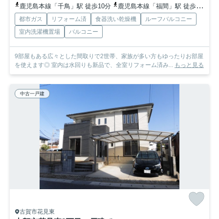
鹿児島本線「千鳥」駅 徒歩10分
鹿児島本線「福間」駅 徒歩24分車8分 2.7km
都市ガス
リフォーム済
食器洗い乾燥機
ルーフバルコニー
室内洗濯機置場
バルコニー
9部屋もある広々とした間取りで2世帯、家族が多い方もゆったりお部屋
を使えます◎ 室内は水回りも新品で、全室リフォーム済み...
もっと見る
中古一戸建
古賀市花見東