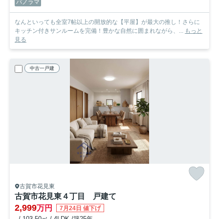
パノラマ
なんといっても全室7帖以上の開放的な【平屋】が最大の推し！さらに
キッチン付きサンルームを完備！豊かな自然に囲まれながら、...
もっと
見る
中古一戸建
古賀市花見東
古賀市花見東４丁目 戸建て
2,999
万円
7月24日 値下げ
- / 103.50㎡ / 4LDK /築25年