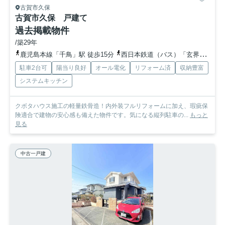
古賀市久保
古賀市久保 戸建て
過去掲載物件
/築29年
鹿児島本線「千鳥」駅 徒歩15分
西日本鉄道（バス）「玄界高校前」バス停下車 徒歩9分
駐車2台可
陽当り良好
オール電化
リフォーム済
収納豊富
システムキッチン
クボタハウス施工の軽量鉄骨造！内外装フルリフォームに加え、瑕疵保
険適合で建物の安心感も備えた物件です。気になる縦列駐車の...
もっと
見る
中古一戸建