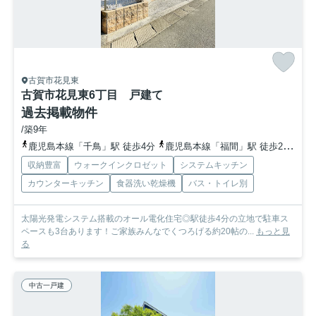
古賀市花見東
古賀市花見東6丁目 戸建て
過去掲載物件
/築9年
鹿児島本線「千鳥」駅 徒歩4分
鹿児島本線「福間」駅 徒歩29分
「
収納豊富
ウォークインクロゼット
システムキッチン
カウンターキッチン
食器洗い乾燥機
バス・トイレ別
太陽光発電システム搭載のオール電化住宅◎駅徒歩4分の立地で駐車ス
ペースも3台あります！ご家族みんなでくつろげる約20帖の...
もっと見
る
中古一戸建