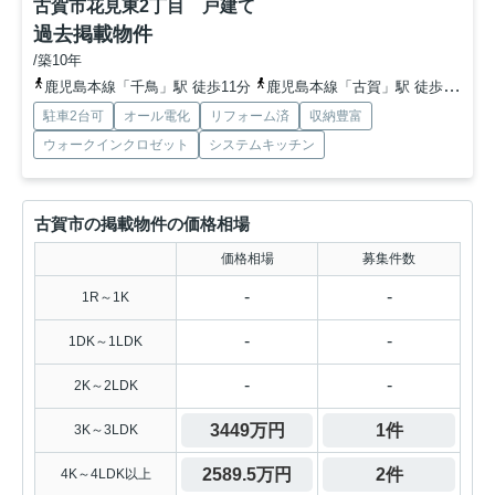
古賀市花見東2丁目 戸建て
過去掲載物件
/築10年
鹿児島本線「千鳥」駅 徒歩11分
鹿児島本線「古賀」駅 徒歩23分
駐車2台可
オール電化
リフォーム済
収納豊富
ウォークインクロゼット
システムキッチン
古賀市の掲載物件の価格相場
価格相場
募集件数
-
-
1R～1K
-
-
1DK～1LDK
-
-
2K～2LDK
3449万円
1件
3K～3LDK
2589.5万円
2件
4K～4LDK以上