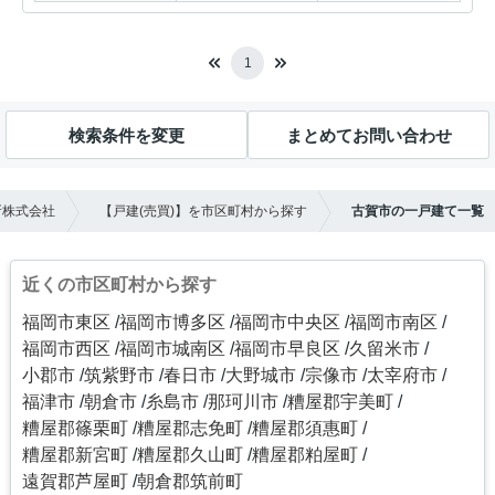
1
検索条件を変更
まとめてお問い合わせ
所株式会社
【戸建(売買)】を市区町村から探す
古賀市の一戸建て一覧
近くの市区町村から探す
福岡市東区
福岡市博多区
福岡市中央区
福岡市南区
福岡市西区
福岡市城南区
福岡市早良区
久留米市
小郡市
筑紫野市
春日市
大野城市
宗像市
太宰府市
福津市
朝倉市
糸島市
那珂川市
糟屋郡宇美町
糟屋郡篠栗町
糟屋郡志免町
糟屋郡須惠町
糟屋郡新宮町
糟屋郡久山町
糟屋郡粕屋町
遠賀郡芦屋町
朝倉郡筑前町