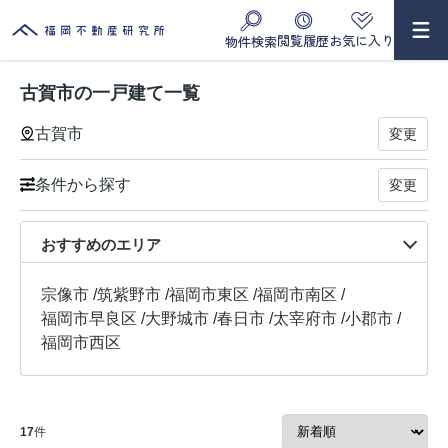
閲覧履歴
お気に入り
物件検索
古賀市の一戸建て一覧
古賀市
変更
条件から探す
変更
おすすめのエリア
宗像市
/
筑紫野市
/
福岡市東区
/
福岡市南区
/
福岡市早良区
/
大野城市
/
春日市
/
太宰府市
/
小郡市
/
福岡市西区
17
件