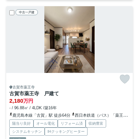
中古一戸建
古賀市薬王寺
古賀市薬王寺 戸建て
2,180
万円
- / 96.88㎡ / 4LDK /築16年
鹿児島本線「古賀」駅 徒歩64分
西日本鉄道（バス）「薬王寺（福岡県）」バス停下車 徒歩6分
陽当り良好
オール電化
リフォーム済
収納豊富
システムキッチン
IHクッキングヒーター