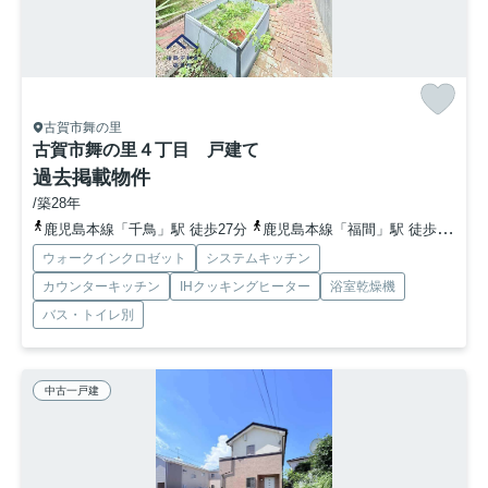
古賀市舞の里
古賀市舞の里４丁目 戸建て
過去掲載物件
/築28年
鹿児島本線「千鳥」駅 徒歩27分
鹿児島本線「福間」駅 徒歩34分
ウォークインクロゼット
システムキッチン
カウンターキッチン
IHクッキングヒーター
浴室乾燥機
バス・トイレ別
中古一戸建