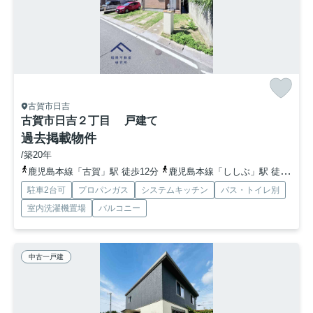
古賀市日吉
古賀市日吉２丁目 戸建て
過去掲載物件
/築20年
鹿児島本線「古賀」駅 徒歩12分
鹿児島本線「ししぶ」駅 徒歩15分
駐車2台可
プロパンガス
システムキッチン
バス・トイレ別
室内洗濯機置場
バルコニー
中古一戸建