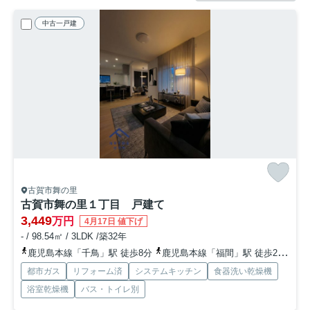
中古一戸建
古賀市舞の里
古賀市舞の里１丁目 戸建て
3,449
万円
4月17日 値下げ
- / 98.54㎡ / 3LDK /築32年
鹿児島本線「千鳥」駅 徒歩8分
鹿児島本線「福間」駅 徒歩27分
鹿
都市ガス
リフォーム済
システムキッチン
食器洗い乾燥機
浴室乾燥機
バス・トイレ別