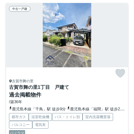
中古一戸建
古賀市舞の里
古賀市舞の里1丁目 戸建て
過去掲載物件
/築36年
鹿児島本線「千鳥」駅 徒歩9分
鹿児島本線「福間」駅 徒歩26分
鹿
都市ガス
浴室乾燥機
バス・トイレ別
室内洗濯機置場
バルコニー
電気有
パノラマ