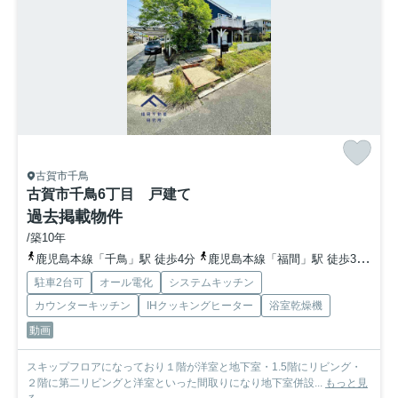
古賀市千鳥
古賀市千鳥6丁目 戸建て
過去掲載物件
/築10年
鹿児島本線「千鳥」駅 徒歩4分
鹿児島本線「福間」駅 徒歩30分
鹿
駐車2台可
オール電化
システムキッチン
カウンターキッチン
IHクッキングヒーター
浴室乾燥機
動画
スキップフロアになっており１階が洋室と地下室・1.5階にリビング・
２階に第二リビングと洋室といった間取りになり地下室併設...
もっと見