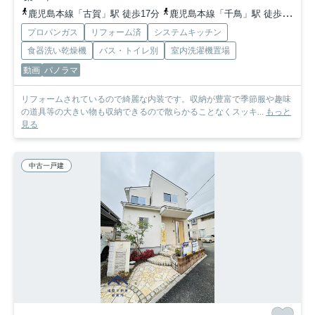
鹿児島本線「古賀」駅 徒歩17分
鹿児島本線「千鳥」駅 徒歩22分
プロパンガス
リフォーム済
システムキッチン
食器洗い乾燥機
バス・トイレ別
室内洗濯機置場
動画
パノラマ
リフォームされているので綺麗な内装です。収納が豊富で季節服や趣味
の道具等の大きい物も収納できるので散らかることなくスッキ...
もっと
見る
中古一戸建