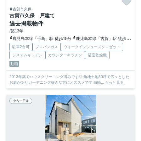
古賀市久保
古賀市久保 戸建て
過去掲載物件
/築13年
鹿児島本線「千鳥」駅 徒歩18分
鹿児島本線「古賀」駅 徒歩28分
駐車2台可
プロパンガス
ウォークインシューズクロゼット
システムキッチン
カウンターキッチン
浴室乾燥機
動画
2013年築でハウスクリーニング済みです◎ 角地土地50坪で広々とした
お庭がありガーデニング好きな方にオススメです 白蟻...
もっと見る
中古一戸建