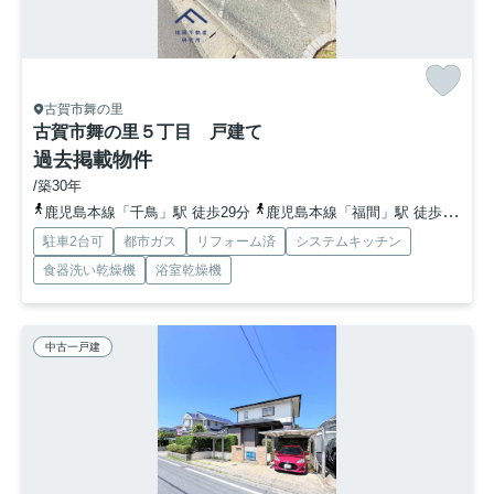
古賀市舞の里
古賀市舞の里５丁目 戸建て
過去掲載物件
/築30年
鹿児島本線「千鳥」駅 徒歩29分
鹿児島本線「福間」駅 徒歩42分
駐車2台可
都市ガス
リフォーム済
システムキッチン
食器洗い乾燥機
浴室乾燥機
中古一戸建