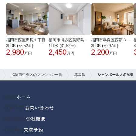
福岡市西区田尻１丁目
福岡市博多区美野島３丁目
福岡市早良区西新３丁目
3LDK (75.52㎡)
1LDK (31.52㎡)
3LDK (70.97㎡)
3
2,980
2,450
2,200
万円
万円
万円
福岡市中央区のマンション一覧
赤坂駅
シャンボール大名A棟
HOME
ホーム
CONTACT
お問い合わせ
ABOUT US
会社概要
RESERVE
来店予約