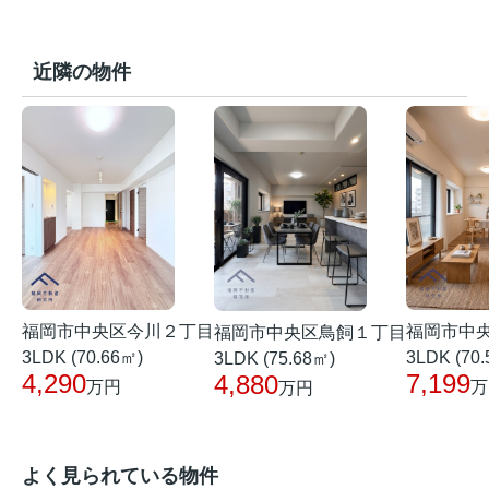
近隣の物件
福岡市中央区今川２丁目
福岡市中
福岡市中央区鳥飼１丁目
3LDK (70.66㎡)
3LDK (70
3LDK (75.68㎡)
4,290
7,199
4,880
万円
万
万円
よく見られている物件