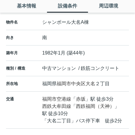
基本情報
設備条件
周辺環境
シャンボール大名A棟
物件名
南
向き
1982年1月 (築44年)
築年月
中古マンション / 鉄筋コンクリート
種別 / 構造
福岡県
福岡市中央区
大名
２丁目
所在地
福岡市空港線
「
赤坂
」駅 徒歩3分
交通
西鉄大牟田線
「
西鉄福岡（天神）
」
駅 徒歩10分
「大名二丁目」バス停下車 徒歩2分