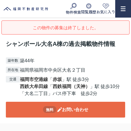
閲覧履歴
お気に入り
物件検索
この物件の募集は終了しました。
シャンボール大名A棟の過去掲載物件情報
築44年
築年数
福岡県福岡市中央区大名２丁目
所在地
福岡市空港線
「
赤坂
」駅 徒歩3分
交通
西鉄大牟田線
「
西鉄福岡（天神）
」駅 徒歩10分
「大名二丁目」バス停下車 徒歩2分
お問い合わせ
無料