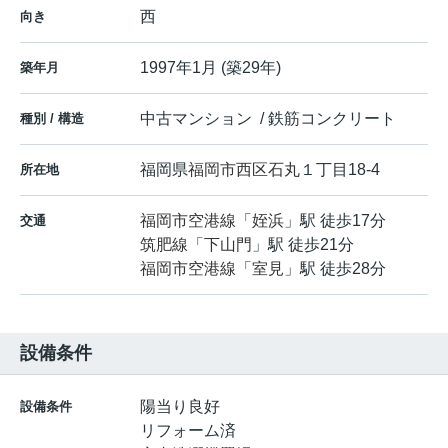
西
向き
1997年1月 (築29年)
築年月
中古マンション / 鉄筋コンクリート
種別 / 構造
福岡県
福岡市西区
石丸
１丁目18-4
所在地
福岡市空港線
「
姪浜
」駅 徒歩17分
交通
筑肥線
「
下山門
」駅 徒歩21分
福岡市空港線
「
室見
」駅 徒歩28分
設備条件
陽当り良好
設備条件
リフォーム済