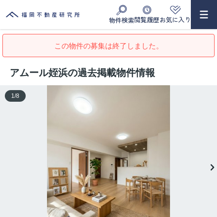
閲覧履歴
お気に入り
物件検索
この物件の募集は終了しました。
アムール姪浜の過去掲載物件情報
1
/
8