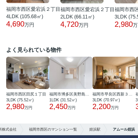
福岡市西区愛宕浜２丁目
福岡市西区愛宕浜２丁目
福岡市西
4LDK (105.68㎡)
2LDK (66.11㎡)
3LDK (75
4,690
4,720
2,980
万円
万円
万
よく見られている物件
福岡市西区田尻１丁目
福岡市博多区美野島３丁目
福岡市早良区西新３丁目
3LDK (75.52㎡)
1LDK (31.52㎡)
3LDK (70.97㎡)
3
2,980
2,450
2,200
万円
万円
万円
所株式会社
福岡市西区のマンション一覧
姪浜駅
アムール姪浜