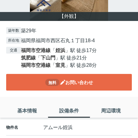
【外観】
築29年
築年数
福岡県福岡市西区石丸１丁目18-4
所在地
福岡市空港線
「
姪浜
」駅 徒歩17分
交通
筑肥線
「
下山門
」駅 徒歩21分
福岡市空港線
「
室見
」駅 徒歩28分
お問い合わせ
無料
基本情報
設備条件
周辺環境
アムール姪浜
物件名