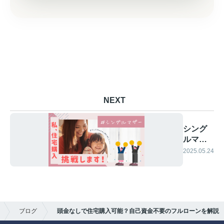
NEXT
シング
ルマザ
ーの住
2025.05.24
宅購入
は可能
なの？
賃貸と
の比較
ブログ
頭金なしで住宅購入可能？自己資金不要のフルローンを解説
を解説