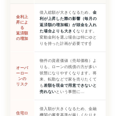
借入総額が大きくなるため、
金
金利上
利が上昇した際の影響（毎月の
昇によ
返済額の増加幅）が頭金を入れ
る
なります。
た場合よりも大きく
返済額
変動金利を選ぶ場合は特にゆと
の増加
りを持った計画が必要です☝️
物件の資産価値（売却価格）よ
りも、ローンの残債の方が多い
オーバ
状態になりやすくなります。将
ーロー
ンの
来、転勤などで家を売りたくて
リスク
も
差額を現金で用意できないと
という事態に…
売れない
借入額が大きくなるため、金融
住宅ロ
機関の審査基準が厳しくなりま