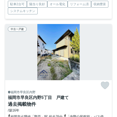
駐車2台可
陽当り良好
オール電化
リフォーム済
収納豊富
システムキッチン
中古一戸建
福岡市早良区内野
福岡市早良区内野5丁目 戸建て
過去掲載物件
/築16年
福岡市七隈線「野芥」駅 徒歩76分
「内野公民館前」バス停下車 徒歩3分