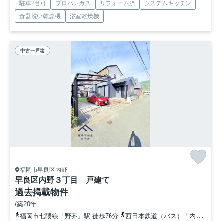
駐車2台可
プロパンガス
リフォーム済
システムキッチン
食器洗い乾燥機
浴室乾燥機
中古一戸建
福岡市早良区内野
早良区内野３丁目 戸建て
過去掲載物件
/築20年
福岡市七隈線「野芥」駅 徒歩76分
西日本鉄道（バス）「内野公民館前」バス停下車 徒歩5分