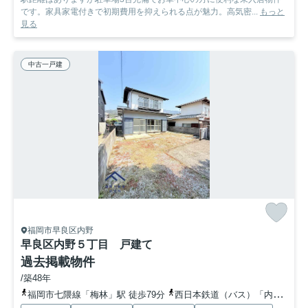
です。家具家電付きで初期費用を抑えられる点が魅力。高気密...
もっと
見る
中古一戸建
福岡市早良区内野
早良区内野５丁目 戸建て
過去掲載物件
/築48年
福岡市七隈線「梅林」駅 徒歩79分
西日本鉄道（バス）「内野公民館前」バス停下車 徒歩5分