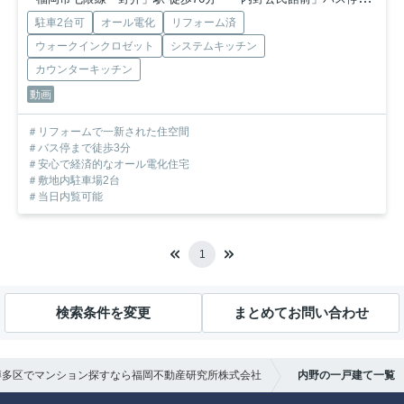
駐車2台可
オール電化
リフォーム済
ウォークインクロゼット
システムキッチン
カウンターキッチン
動画
＃リフォームで一新された住空間
＃バス停まで徒歩3分
＃安心で経済的なオール電化住宅
＃敷地内駐車場2台
＃当日内覧可能
1
検索条件を変更
まとめてお問い合わせ
博多区でマンション探すなら福岡不動産研究所株式会社
内野の一戸建て一覧