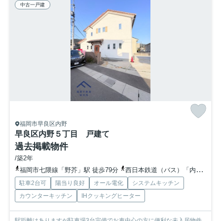
中古一戸建
福岡市早良区内野
早良区内野５丁目 戸建て
過去掲載物件
/築2年
福岡市七隈線「野芥」駅 徒歩79分
西日本鉄道（バス）「内野公民館前」バス停下車 徒歩5分
駐車2台可
陽当り良好
オール電化
システムキッチン
カウンターキッチン
IHクッキングヒーター
駅距離はありますが駐車場3台完備でお車中心の方に便利な未入居物件