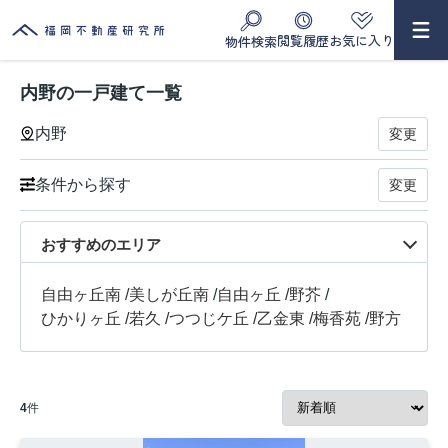
閲覧履歴
お気に入り
物件検索
内野の一戸建て一覧
内野
変更
条件から探す
変更
おすすめのエリア
自由ヶ丘南
/
美しが丘南
/
自由ヶ丘
/
野芥
/
ひかりヶ丘
/
若久
/
つつじケ丘
/
乙金東
/
梅香苑
/
野方
4
件