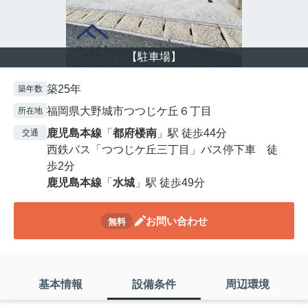
【駐車場】
築25年
築年数
福岡県大野城市つつじケ丘６丁目
所在地
鹿児島本線
「
都府楼南
」駅 徒歩44分
交通
西鉄バス「つつじケ丘三丁目」バス停下車 徒
歩2分
鹿児島本線
「
水城
」駅 徒歩49分
お問い合わせ
無料
基本情報
設備条件
周辺環境