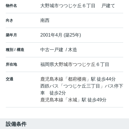
大野城市つつじケ丘６丁目 戸建て
物件名
南西
向き
2001年4月 (築25年)
築年月
中古一戸建 / 木造
種別 / 構造
福岡県
大野城市
つつじケ丘
６丁目
所在地
鹿児島本線
「
都府楼南
」駅 徒歩44分
交通
西鉄バス「つつじケ丘三丁目」バス停下
車 徒歩2分
鹿児島本線
「
水城
」駅 徒歩49分
設備条件