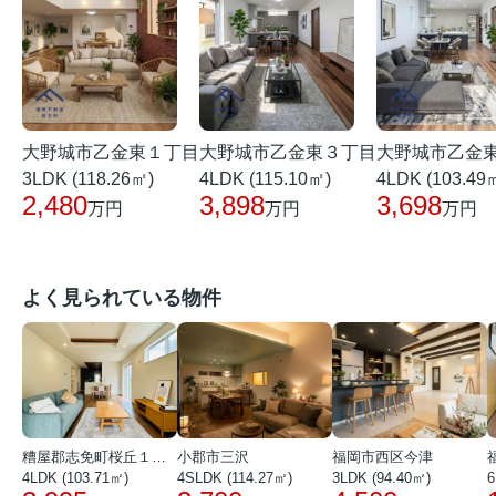
大野城市乙金東１丁目
大野城市乙金東３丁目
大野城市乙金
3LDK (118.26㎡)
4LDK (115.10㎡)
4LDK (103.49
2,480
3,898
3,698
万円
万円
万円
よく見られている物件
糟屋郡志免町桜丘１丁目
小郡市三沢
福岡市西区今津
4LDK (103.71㎡)
4SLDK (114.27㎡)
3LDK (94.40㎡)
6