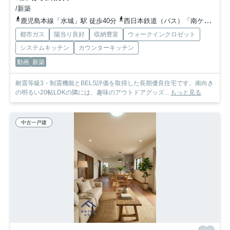
/新築
鹿児島本線「水城」駅 徒歩40分
西日本鉄道（バス）「南ケ丘五丁目（福岡県）」バス停下車 徒歩2分
都市ガス
陽当り良好
収納豊富
ウォークインクロゼット
システムキッチン
カウンターキッチン
動画
新築
耐震等級3・制震機能とBELS評価を取得した長期優良住宅です。南向き
の明るい20帖LDKの隣には、趣味のアウトドアグッズ...
もっと見る
中古一戸建