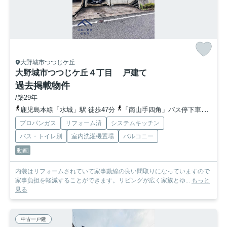
大野城市つつじケ丘
大野城市つつじケ丘４丁目 戸建て
過去掲載物件
/築29年
鹿児島本線「水城」駅 徒歩47分
「南山手四角」バス停下車 徒歩4分
プロパンガス
リフォーム済
システムキッチン
バス・トイレ別
室内洗濯機置場
バルコニー
動画
内装はリフォームされていて家事動線の良い間取りになっていますので
家事負担を軽減することができます。リビングが広く家族とゆ...
もっと
見る
中古一戸建