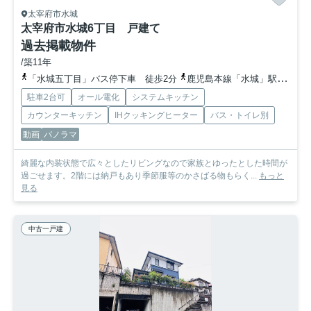
太宰府市水城
太宰府市水城6丁目 戸建て
過去掲載物件
/築11年
「水城五丁目」バス停下車 徒歩2分
鹿児島本線「水城」駅 徒歩32分
駐車2台可
オール電化
システムキッチン
カウンターキッチン
IHクッキングヒーター
バス・トイレ別
動画
パノラマ
綺麗な内装状態で広々としたリビングなので家族とゆったとした時間が
過ごせます。2階には納戸もあり季節服等のかさばる物もらく...
もっと
見る
中古一戸建