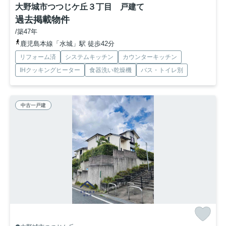
大野城市つつじケ丘３丁目 戸建て
過去掲載物件
/築47年
鹿児島本線「水城」駅 徒歩42分
リフォーム済
システムキッチン
カウンターキッチン
IHクッキングヒーター
食器洗い乾燥機
バス・トイレ別
中古一戸建