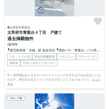
太宰府市青葉台
太宰府市青葉台４丁目 戸建て
過去掲載物件
/築39年
鹿児島本線「水城」駅 徒歩20分
西鉄バス「青葉台」バス停下車 徒歩3分
バス・トイレ別
室内洗濯機置場
バルコニー
フローリング
電気有
TVモニタ付インターホン
所々使用感はありますがハウスクリーニングをすれば十分お住まいにな
れます。奥行きのあるリビングなので広々としておりゆったり...
もっと
見る
中古一戸建