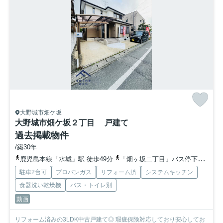
大野城市畑ケ坂
大野城市畑ケ坂２丁目 戸建て
過去掲載物件
/築30年
鹿児島本線「水城」駅 徒歩49分
「畑ヶ坂二丁目」バス停下車 徒歩5分
駐車2台可
プロパンガス
リフォーム済
システムキッチン
食器洗い乾燥機
バス・トイレ別
動画
リフォーム済みの3LDK中古戸建て◎ 瑕疵保険対応しており安心してお