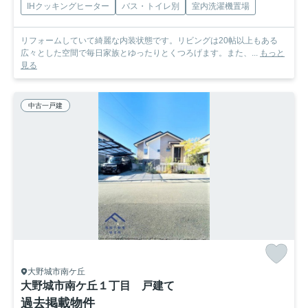
IHクッキングヒーター
バス・トイレ別
室内洗濯機置場
リフォームしていて綺麗な内装状態です。リビングは20帖以上もある
広々とした空間で毎日家族とゆったりとくつろげます。また、...
もっと
見る
中古一戸建
大野城市南ケ丘
大野城市南ケ丘１丁目 戸建て
過去掲載物件