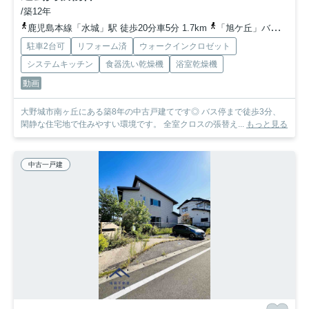
/築12年
鹿児島本線「水城」駅 徒歩20分車5分 1.7km
「旭ケ丘」バス停下車 徒歩3分
駐車2台可
リフォーム済
ウォークインクロゼット
システムキッチン
食器洗い乾燥機
浴室乾燥機
動画
大野城市南ヶ丘にある築8年の中古戸建てです◎ バス停まで徒歩3分、
閑静な住宅地で住みやすい環境です。 全室クロスの張替え...
もっと見る
中古一戸建