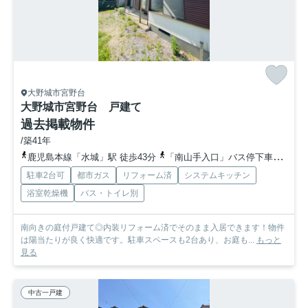
大野城市宮野台
大野城市宮野台 戸建て
過去掲載物件
/築41年
鹿児島本線「水城」駅 徒歩43分
「南山手入口」バス停下車 徒歩6分
駐車2台可
都市ガス
リフォーム済
システムキッチン
浴室乾燥機
バス・トイレ別
南向きの庭付戸建て◎内装リフォーム済でそのまま入居できます！物件
は陽当たりが良く快適です。駐車スペースも2台あり、お庭も...
もっと
見る
中古一戸建