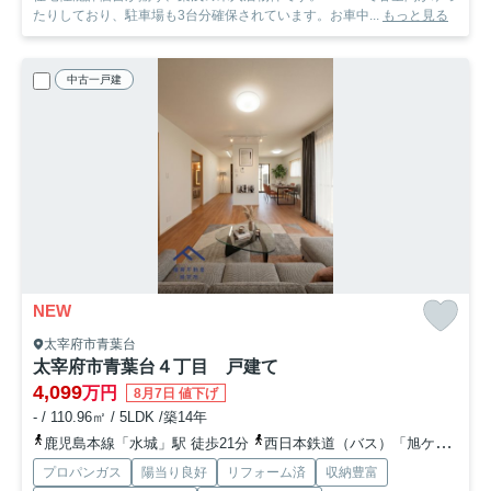
たりしており、駐車場も3台分確保されています。お車中...
もっと見る
中古一戸建
NEW
太宰府市青葉台
太宰府市青葉台４丁目 戸建て
4,099
万円
8月7日 値下げ
- / 110.96㎡ / 5LDK /築14年
鹿児島本線「水城」駅 徒歩21分
西日本鉄道（バス）「旭ケ丘（福岡県）」バス停下車 徒歩4分
プロパンガス
陽当り良好
リフォーム済
収納豊富