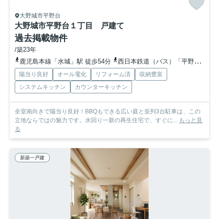
大野城市平野台
大野城市平野台１丁目 戸建て
過去掲載物件
/築23年
鹿児島本線「水城」駅 徒歩54分
西日本鉄道（バス）「平野ハイツ商店街前」バス停下車 徒歩3分
陽当り良好
オール電化
リフォーム済
収納豊富
システムキッチン
カウンターキッチン
全室南向きで陽当り良好！BBQもできる広い庭と並列3台駐車は、この
立地ならではの魅力です。水回り一新の再生住宅で、すぐに...
もっと見
る
新築一戸建