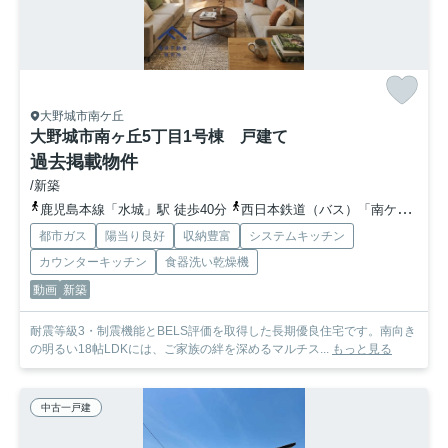
大野城市南ケ丘
大野城市南ヶ丘5丁目1号棟 戸建て
過去掲載物件
/新築
鹿児島本線「水城」駅 徒歩40分
西日本鉄道（バス）「南ケ丘五丁目（福岡県）」バス停下車 徒歩2分
都市ガス
陽当り良好
収納豊富
システムキッチン
カウンターキッチン
食器洗い乾燥機
動画
新築
耐震等級3・制震機能とBELS評価を取得した長期優良住宅です。南向き
の明るい18帖LDKには、ご家族の絆を深めるマルチス...
もっと見る
中古一戸建