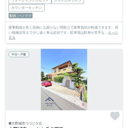
ウォークインクロゼット
システムキッチン
カウンターキッチン
動画
パノラマ
家事動線が良く収納にも困らない間取りで家事負担が軽減できます。買
い物施設等まで少し遠く車は必須です。駐車場は駐車が苦手な...
もっと
見る
中古一戸建
大野城市つつじケ丘