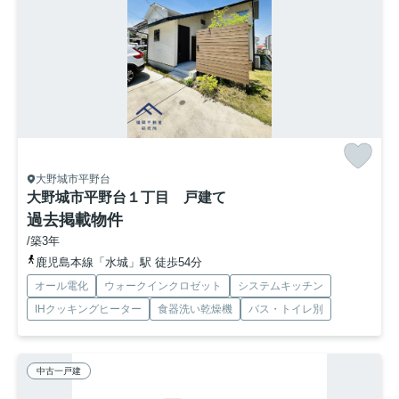
大野城市平野台
大野城市平野台１丁目 戸建て
過去掲載物件
/築3年
鹿児島本線「水城」駅 徒歩54分
オール電化
ウォークインクロゼット
システムキッチン
IHクッキングヒーター
食器洗い乾燥機
バス・トイレ別
中古一戸建