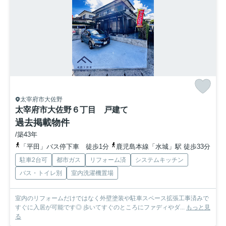
太宰府市大佐野
太宰府市大佐野６丁目 戸建て
過去掲載物件
/築43年
「平田」バス停下車 徒歩1分
鹿児島本線「水城」駅 徒歩33分
駐車2台可
都市ガス
リフォーム済
システムキッチン
バス・トイレ別
室内洗濯機置場
室内のリフォームだけではなく外壁塗装や駐車スペース拡張工事済みで
すぐに入居が可能です◎ 歩いてすぐのところにファディやダ...
もっと見
る