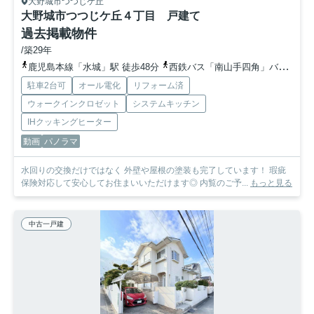
大野城市つつじケ丘
大野城市つつじケ丘４丁目 戸建て
過去掲載物件
/築29年
鹿児島本線「水城」駅 徒歩48分
西鉄バス「南山手四角」バス停下車 徒歩3分
駐車2台可
オール電化
リフォーム済
ウォークインクロゼット
システムキッチン
IHクッキングヒーター
動画
パノラマ
水回りの交換だけではなく 外壁や屋根の塗装も完了しています！ 瑕疵
保険対応して安心してお住まいいただけます◎ 内覧のご予...
もっと見る
中古一戸建