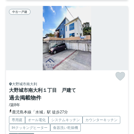
中古一戸建
大野城市南大利
大野城市南大利１丁目 戸建て
過去掲載物件
/築8年
鹿児島本線「水城」駅 徒歩27分
専用庭
オール電化
システムキッチン
カウンターキッチン
IHクッキングヒーター
食器洗い乾燥機