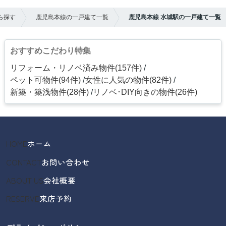
ら探す
鹿児島本線の一戸建て一覧
鹿児島本線 水城駅の一戸建て一覧
おすすめこだわり特集
リフォーム・リノベ済み物件(157件)
ペット可物件(94件)
女性に人気の物件(82件)
新築・築浅物件(28件)
リノベ･DIY向きの物件(26件)
HOME
ホーム
CONTACT
お問い合わせ
ABOUT US
会社概要
RESERVE
来店予約