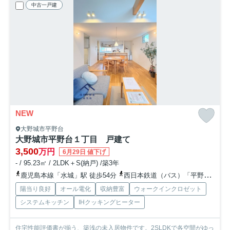
中古一戸建
NEW
大野城市平野台
大野城市平野台１丁目 戸建て
3,500
万円
6月29日 値下げ
- / 95.23㎡ / 2LDK＋S(納戸) /築3年
鹿児島本線「水城」駅 徒歩54分
西日本鉄道（バス）「平野ハイツ商店街前」バス停下車 徒歩3分
陽当り良好
オール電化
収納豊富
ウォークインクロゼット
システムキッチン
IHクッキングヒーター
住宅性能評価書が揃う、築浅の未入居物件です。2SLDKで各空間がゆっ