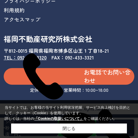
プライバシーポリシー
利用規約
アクセスマップ
福岡不動産研究所株式会社
〒812-0015 福岡県福岡市博多区山王１丁目18-21
TEL：092-433-3320
/
FAX：092-433-3321
お電話でお問い合
わせ
定休日：水曜日 営業時間：10:00~18:00
当サイトでは、お客様の当サイト利用状況把握、サービス向上検討を目的と
(c) 福岡不動産研究所株式会社 All Rights Reserved.
して、クッキー（Cookie）を使用しています。
カンタ
詳しくは、当社の
「Cookieの取扱いについて」
をご確認ください。
ン60
秒 来
閉じる
店・内