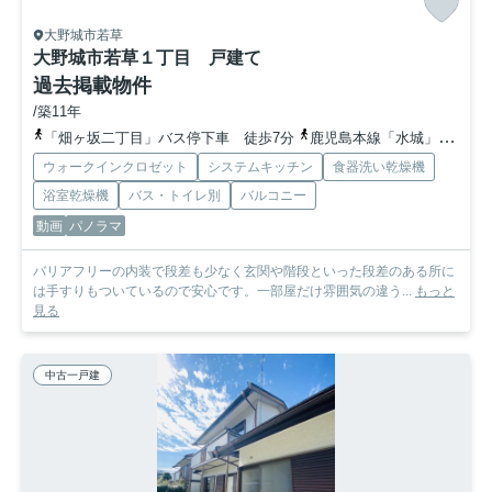
大野城市若草
大野城市若草１丁目 戸建て
過去掲載物件
/築11年
「畑ヶ坂二丁目」バス停下車 徒歩7分
鹿児島本線「水城」駅 徒歩45分
ウォークインクロゼット
システムキッチン
食器洗い乾燥機
浴室乾燥機
バス・トイレ別
バルコニー
動画
パノラマ
バリアフリーの内装で段差も少なく玄関や階段といった段差のある所に
は手すりもついているので安心です。一部屋だけ雰囲気の違う...
もっと
見る
中古一戸建