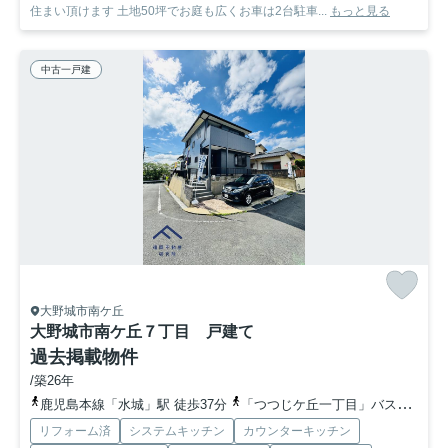
住まい頂けます 土地50坪でお庭も広くお車は2台駐車...
もっと見る
中古一戸建
大野城市南ケ丘
大野城市南ケ丘７丁目 戸建て
過去掲載物件
/築26年
鹿児島本線「水城」駅 徒歩37分
「つつじケ丘一丁目」バス停下車 徒歩4分
リフォーム済
システムキッチン
カウンターキッチン