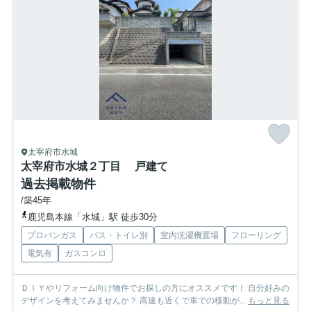
太宰府市水城
太宰府市水城２丁目 戸建て
過去掲載物件
/築45年
鹿児島本線「水城」駅 徒歩30分
プロパンガス
バス・トイレ別
室内洗濯機置場
フローリング
電気有
ガスコンロ
ＤＩＹやリフォーム向け物件でお探しの方にオススメです！ 自分好みの
デザインを考えてみませんか？ 高速も近くで車での移動が...
もっと見る