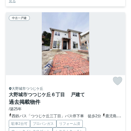
見る
中古一戸建
大野城市つつじケ丘
大野城市つつじケ丘６丁目 戸建て
過去掲載物件
/築25年
西鉄バス「つつじケ丘三丁目」バス停下車 徒歩2分
鹿児島本線「水城」駅 徒歩49分
駐車2台可
プロパンガス
リフォーム済