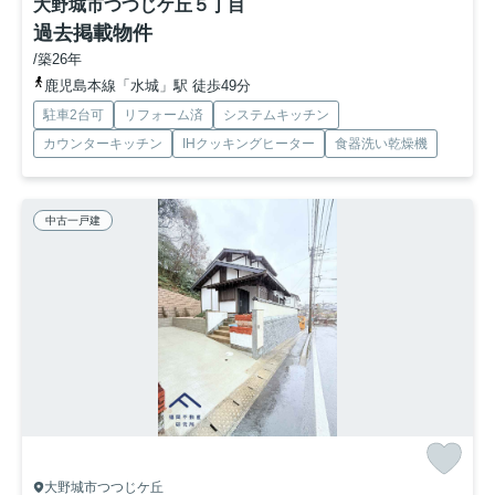
大野城市つつじケ丘５丁目
過去掲載物件
/築26年
鹿児島本線「水城」駅 徒歩49分
駐車2台可
リフォーム済
システムキッチン
カウンターキッチン
IHクッキングヒーター
食器洗い乾燥機
中古一戸建
大野城市つつじケ丘