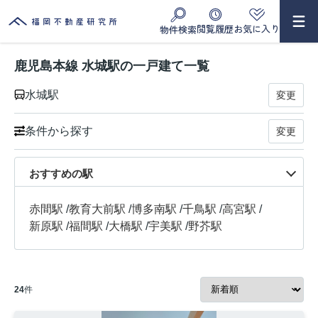
閲覧履歴
お気に入り
物件検索
鹿児島本線 水城駅の一戸建て一覧
水城駅
変更
条件から探す
変更
おすすめの駅
赤間駅
/
教育大前駅
/
博多南駅
/
千鳥駅
/
高宮駅
/
新原駅
/
福間駅
/
大橋駅
/
宇美駅
/
野芥駅
24
件