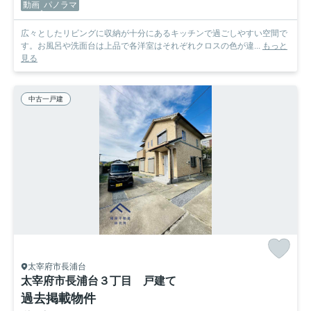
動画
パノラマ
広々としたリビングに収納が十分にあるキッチンで過ごしやすい空間で
す。お風呂や洗面台は上品で各洋室はそれぞれクロスの色が違...
もっと
見る
中古一戸建
太宰府市長浦台
太宰府市長浦台３丁目 戸建て
過去掲載物件