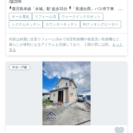
/築20年
鹿児島本線「水城」駅 徒歩31分
「長浦台西」バス停下車 徒歩2分
オール電化
リフォーム済
ウォークインクロゼット
システムキッチン
カウンターキッチン
IHクッキングヒーター
内装は綺麗に全室リフォーム済みで浴室乾燥機や食器洗い乾燥機など、
暮らしが便利になるアイテムも完備しており、１階の窓には防...
もっと
見る
中古一戸建