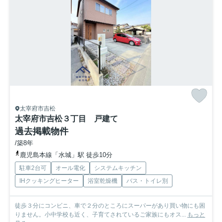
太宰府市吉松
太宰府市吉松３丁目 戸建て
過去掲載物件
/築8年
鹿児島本線「水城」駅 徒歩10分
駐車2台可
オール電化
システムキッチン
IHクッキングヒーター
浴室乾燥機
バス・トイレ別
徒歩３分にコンビニ、車で２分のところにスーパーがあり買い物にも困
りません。小中学校も近く、子育てされているご家族にもオス...
もっと