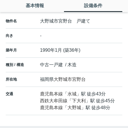
基本情報
設備条件
大野城市宮野台 戸建て
物件名
-
向き
1990年1月 (築36年)
築年月
中古一戸建 / 木造
種別 / 構造
福岡県
大野城市
宮野台
所在地
鹿児島本線
「
水城
」駅 徒歩43分
交通
西鉄大牟田線
「
下大利
」駅 徒歩45分
鹿児島本線
「
大野城
」駅 徒歩48分