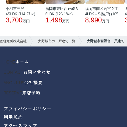
小郡市三沢
福岡市東区西戸崎３丁目
福岡市南区高宮２丁目
4SLDK (114.27㎡)
6LDK (126.18㎡)
4LDK＋S(納戸) (105.25㎡)
4
3,700
1,498
8,990
万円
万円
万円
産研究所株式会社
大野城市の一戸建て一覧
大野城市宮野台 戸建て
HOME
ホーム
CONTACT
お問い合わせ
ABOUT US
会社概要
RESERVE
来店予約
プライバシーポリシー
利用規約
アクセスマップ