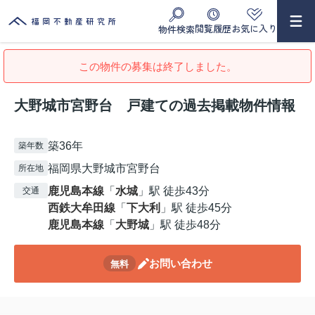
閲覧履歴
お気に入り
物件検索
この物件の募集は終了しました。
大野城市宮野台 戸建ての過去掲載物件情報
築36年
築年数
福岡県大野城市宮野台
所在地
鹿児島本線
「
水城
」駅 徒歩43分
交通
西鉄大牟田線
「
下大利
」駅 徒歩45分
鹿児島本線
「
大野城
」駅 徒歩48分
お問い合わせ
無料