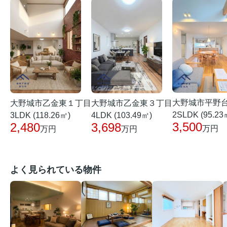
大野城市平野
大野城市乙金東１丁目
大野城市乙金東３丁目
2SLDK (95.23
3LDK (118.26㎡)
4LDK (103.49㎡)
3,500
2,480
3,698
万円
万円
万円
よく見られている物件