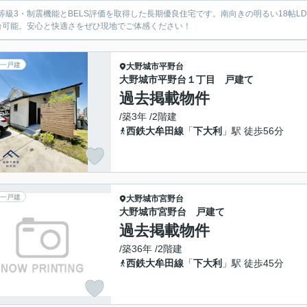
等級3・制震機能とBELS評価を取得した長期優良住宅です。南向きの明るい18帖
台可能。安心と快適さをぜひ現地でご体感ください！
一戸建
大野城市
平野台
大野城市平野台１丁目 戸建て
過去掲載物件
/築3年 /2階建
西鉄大牟田線
「
下大利
」駅 徒歩56分
一戸建
大野城市
宮野台
大野城市宮野台 戸建て
過去掲載物件
/築36年 /2階建
西鉄大牟田線
「
下大利
」駅 徒歩45分