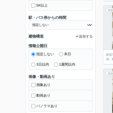
5K以上
新築
駅・バス停からの時間
建物構造
追加する
情報公開日
指定しない
本日
耐震
用。
3日以内
1週間以内
新築
画像・動画あり
画像あり
動画あり
パノラマあり