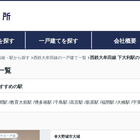
を探す
一戸建てを探す
会社概要
西鉄大牟田線 下大利駅
沿線・駅から探す
西鉄大牟田線の一戸建て一覧
一覧
すすめの駅
間駅
/
教育大前駅
/
博多南駅
/
千鳥駅
/
高宮駅
/
新原駅
/
福間駅
/
大橋駅
/
宇
中古一戸建
大野城市
大城