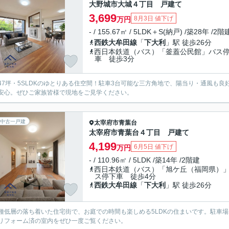
大野城市大城４丁目 戸建て
3,699
8月3日 値下げ
万円
- / 155.67㎡ / 5LDK＋S(納戸) /築28年 /2階
西鉄大牟田線
「
下大利
」駅 徒歩26分
西日本鉄道（バス）「釜蓋公民館」バス
車 徒歩3分
47坪・5SLDKのゆとりある住空間！駐車3台可能な三方角地で、陽当り・通風も
安心。ぜひご家族皆様で現地をご見学ください。
中古一戸建
太宰府市
青葉台
太宰府市青葉台４丁目 戸建て
4,199
6月5日 値下げ
万円
- / 110.96㎡ / 5LDK /築14年 /2階建
西日本鉄道（バス）「旭ケ丘（福岡県）
ス停下車 徒歩4分
西鉄大牟田線
「
下大利
」駅 徒歩26分
種低層の落ち着いた住宅街で、お庭での時間も楽しめる5LDKの住まいです。駐車
リフォーム済の室内をぜひ一度ご覧ください。