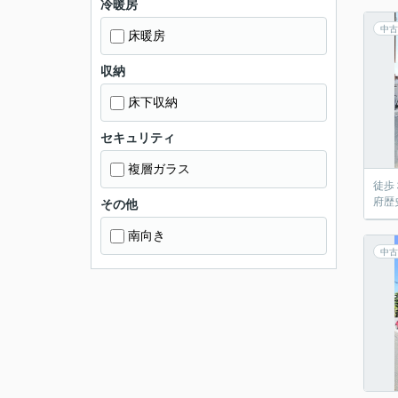
冷暖房
中古
床暖房
収納
床下収納
セキュリティ
複層ガラス
徒歩
府歴
その他
南向き
中古