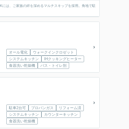
LDKには、ご家族の絆を深めるマルチスキップを採用。角地で駐
オール電化
ウォークインクロゼット
システムキッチン
IHクッキングヒーター
食器洗い乾燥機
バス・トイレ別
駐車2台可
プロパンガス
リフォーム済
システムキッチン
カウンターキッチン
食器洗い乾燥機