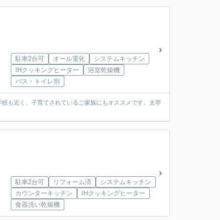
駐車2台可
オール電化
システムキッチン
IHクッキングヒーター
浴室乾燥機
バス・トイレ別
学校も近く、子育てされているご家族にもオススメです。太宰
駐車2台可
リフォーム済
システムキッチン
カウンターキッチン
IHクッキングヒーター
食器洗い乾燥機