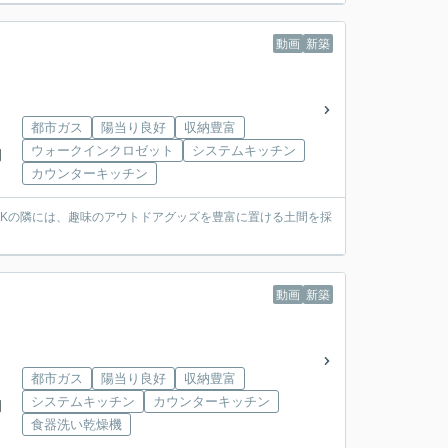
動画
新築
都市ガス
陽当り良好
収納豊富
ウォークインクロゼット
システムキッチン
岡
カウンターキッチン
LDKの隣には、趣味のアウトドアグッズを豊富に置ける土間を採
動画
新築
都市ガス
陽当り良好
収納豊富
システムキッチン
カウンターキッチン
岡
食器洗い乾燥機