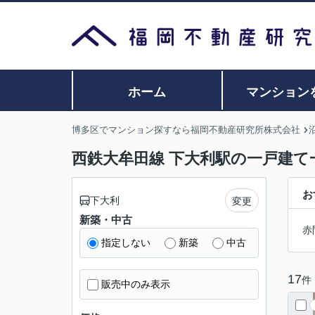
ホーム
マンション
博多区でマンション探すなら福岡不動産研究所株式会社
西鉄大牟田線 下大利駅の一戸建て
お
下大利
変更
新築・中古
赤
指定しない
新築
中古
17
件
販売中のみ表示