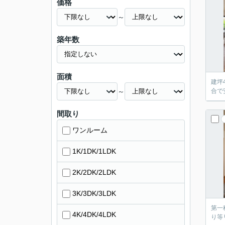
価格
～
築年数
面積
建坪
～
合で
間取り
ワンルーム
1K/1DK/1LDK
2K/2DK/2LDK
3K/3DK/3LDK
第一
4K/4DK/4LDK
り等