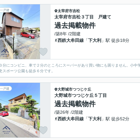
一戸建
太宰府市
吉松
太宰府市吉松３丁目 戸建て
過去掲載物件
/築8年 /2階建
西鉄大牟田線
「
下大利
」駅 徒歩18分
３分にコンビニ、車で２分のところにスーパーがあり買い物にも困りません。小中
史スポーツ公園も徒歩６分です。
一戸建
大野城市
つつじケ丘
大野城市つつじケ丘５丁目
過去掲載物件
/築26年 /2階建
西鉄大牟田線
「
下大利
」駅 徒歩52分