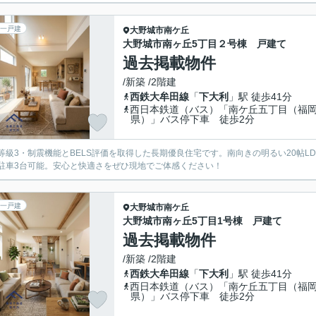
一戸建
大野城市
南ケ丘
大野城市南ヶ丘5丁目２号棟 戸建て
過去掲載物件
/新築 /2階建
西鉄大牟田線
「
下大利
」駅 徒歩41分
西日本鉄道（バス）「南ケ丘五丁目（福
県）」バス停下車 徒歩2分
等級3・制震機能とBELS評価を取得した長期優良住宅です。南向きの明るい20帖
駐車3台可能。安心と快適さをぜひ現地でご体感ください！
一戸建
大野城市
南ケ丘
大野城市南ヶ丘5丁目1号棟 戸建て
過去掲載物件
/新築 /2階建
西鉄大牟田線
「
下大利
」駅 徒歩41分
西日本鉄道（バス）「南ケ丘五丁目（福
県）」バス停下車 徒歩2分