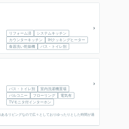
リフォーム済
システムキッチン
カウンターキッチン
IHクッキングヒーター
食器洗い乾燥機
バス・トイレ別
バス・トイレ別
室内洗濯機置場
バルコニー
フローリング
電気有
TVモニタ付インターホン
のあるリビングなので広々としておりゆったりとした時間が過