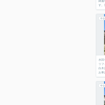
綺麗
す。
中古
水回
リフ
白木
お車
中古