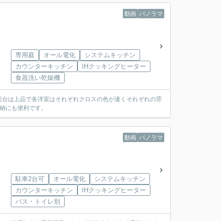
動画
パノラマ
専用庭
オール電化
システムキッチン
カウンターキッチン
IHクッキングヒーター
食器洗い乾燥機
面台は上品で各洋室はそれぞれクロスの色が違くそれぞれの雰
納にも便利です。
動画
パノラマ
駐車2台可
オール電化
システムキッチン
カウンターキッチン
IHクッキングヒーター
バス・トイレ別