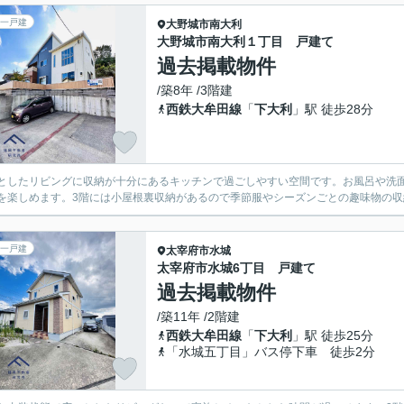
一戸建
大野城市
南大利
大野城市南大利１丁目 戸建て
過去掲載物件
/築8年 /3階建
西鉄大牟田線
「
下大利
」駅 徒歩28分
としたリビングに収納が十分にあるキッチンで過ごしやすい空間です。お風呂や洗
を楽しめます。3階には小屋根裏収納があるので季節服やシーズンごとの趣味物の収
一戸建
太宰府市
水城
太宰府市水城6丁目 戸建て
過去掲載物件
/築11年 /2階建
西鉄大牟田線
「
下大利
」駅 徒歩25分
「水城五丁目」バス停下車 徒歩2分