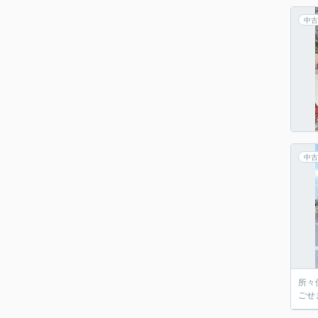
中古
中古
所々
ごせ