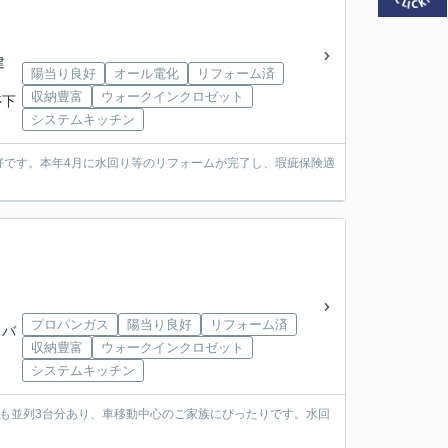
建
陽当り良好
オール電化
リフォーム済
収納豊富
ウォークインクロゼット
停下
システムキッチン
良好です。本年4月に水回り等のリフォームが完了し、瑕疵保険適
プロパンガス
陽当り良好
リフォーム済
」バ
収納豊富
ウォークインクロゼット
システムキッチン
場も並列3台分あり、車移動中心のご家族にぴったりです。水回