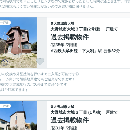
な内装状態で広々としたリビングなので家族とゆったとした時間が過ごせます。2
周辺環境もよく買い物施設が近いのでお買い物に困りません。
一戸建
大野城市
大城
大野城市大城３丁目(2号棟) 戸建て
過去掲載物件
/築35年 /2階建
西鉄大牟田線
「
下大利
」駅 徒歩32分
りの交換や外壁塗装を行いすぐに入居が可能です◎
ォーム向けで隣接地戸建てもご紹介ができます！
原駅や大野城駅行のバス停まで徒歩4分です
は1台駐車できます
一戸建
大野城市
大城
大野城市大城３丁目 (1号棟) 戸建て
過去掲載物件
/築31年 /2階建