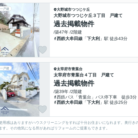
一戸建
大野城市
つつじケ丘
大野城市つつじケ丘３丁目 戸建て
過去掲載物件
/築47年 /2階建
西鉄大牟田線
「
下大利
」駅 徒歩43分
一戸建
太宰府市
青葉台
太宰府市青葉台４丁目 戸建て
過去掲載物件
/築39年 /2階建
西鉄バス「青葉台」バス停下車 徒歩3分
西鉄大牟田線
「
下大利
」駅 徒歩25分
使用感はありますがハウスクリーニングをすれば十分お住まいになれます。奥行き
ます。その他気になる所があればリフォームのご提案もできます。