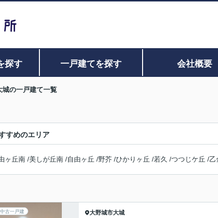
を探す
一戸建てを探す
会社概要
大城の一戸建て一覧
すすめのエリア
由ヶ丘南
/
美しが丘南
/
自由ヶ丘
/
野芥
/
ひかりヶ丘
/
若久
/
つつじケ丘
/
乙
中古一戸建
大野城市
大城