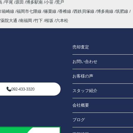
島
平尾
原田
博多駅南
小笹
荒戸
市箱崎線
福岡市七隈線
篠栗線
香椎線
西鉄貝塚線
博多南線
筑肥線
薬院大通
南福岡
竹下
桜坂
六本松
売却査定
お問い合わせ
お客様の声
092-433-3320
スタッフ紹介
会社概要
ブログ