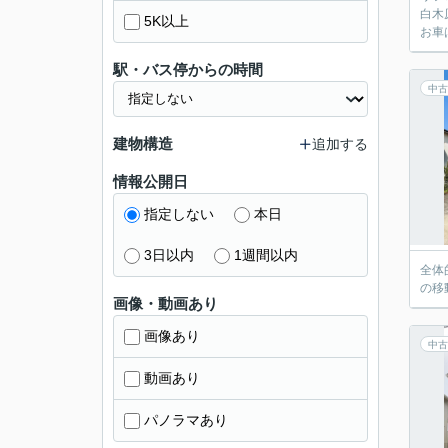
白木
5K以上
お車
駅・バス停からの時間
中古
建物構造
追加する
情報公開日
指定しない
本日
3日以内
1週間以内
全体
の移
画像・動画あり
画像あり
中古
動画あり
パノラマあり