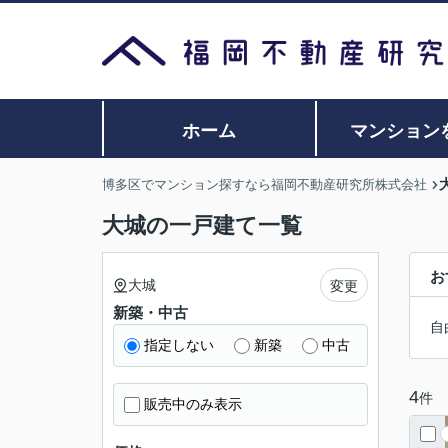
ホーム
マンション
博多区でマンション探すなら福岡不動産研究所株式会社
大城の一戸建て一覧
お
大城
変更
新築・中古
自
指定しない
新築
中古
4
件
販売中のみ表示