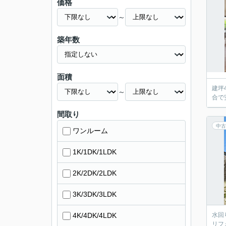
価格
～
築年数
面積
建坪
～
合で
間取り
中古
ワンルーム
1K/1DK/1LDK
2K/2DK/2LDK
3K/3DK/3LDK
4K/4DK/4LDK
水回
リフ