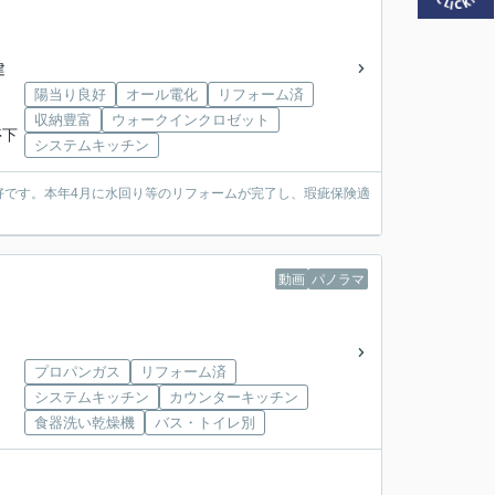
建
陽当り良好
オール電化
リフォーム済
収納豊富
ウォークインクロゼット
停下
システムキッチン
良好です。本年4月に水回り等のリフォームが完了し、瑕疵保険適
動画
パノラマ
プロパンガス
リフォーム済
システムキッチン
カウンターキッチン
食器洗い乾燥機
バス・トイレ別