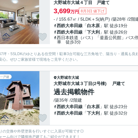
大野城市大城４丁目 戸建て
3,699
8月3日 値下げ
万円
- / 155.67㎡ / 5LDK＋S(納戸) /築28年 /2階
西鉄大牟田線
「
白木原
」駅 徒歩19分
西鉄大牟田線
「
下大利
」駅 徒歩26分
西日本鉄道（バス）「釜蓋公民館」バス
車 徒歩3分
47坪・5SLDKのゆとりある住空間！駐車3台可能な三方角地で、陽当り・通風も
安心。ぜひご家族皆様で現地をご見学ください。
一戸建
大野城市
大城
大野城市大城３丁目(2号棟) 戸建て
過去掲載物件
/築35年 /2階建
西鉄大牟田線
「
白木原
」駅 徒歩23分
西鉄大牟田線
「
下大利
」駅 徒歩32分
りの交換や外壁塗装を行いすぐに入居が可能です◎
ォーム向けで隣接地戸建てもご紹介ができます！