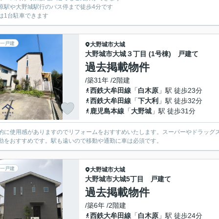
原駅や大野城駅行のバス停まで徒歩4分です
は1台駐車できます
一戸建
大野城市
大城
大野城市大城３丁目 (1号棟) 戸建て
過去掲載物件
/築31年 /2階建
西鉄大牟田線
「
白木原
」駅 徒歩23分
西鉄大牟田線
「
下大利
」駅 徒歩32分
鹿児島本線
「
大野城
」駅 徒歩31分
的に使用感がありますのでリフォームをおすすめいたします。スーパーやドラッグ
動をおすすめです。駅も遠いので移動や通勤に車は必須です。
一戸建
大野城市
大城
大野城市大城5丁目 戸建て
過去掲載物件
/築6年 /2階建
西鉄大牟田線
「
白木原
」駅 徒歩24分