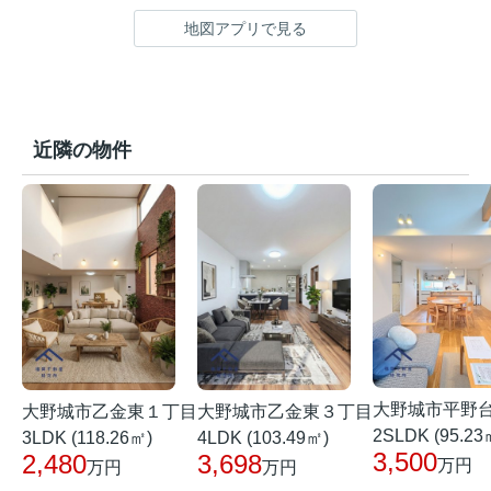
地図アプリで見る
近隣の物件
大野城市平野
大野城市乙金東１丁目
大野城市乙金東３丁目
2SLDK (95.23
3LDK (118.26㎡)
4LDK (103.49㎡)
3,500
2,480
3,698
万円
万円
万円