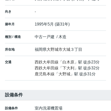
-
向き
1995年5月 (築31年)
築年月
中古一戸建 / 木造
種別 / 構造
福岡県
大野城市
大城
３丁目
所在地
西鉄大牟田線
「
白木原
」駅 徒歩23分
交通
西鉄大牟田線
「
下大利
」駅 徒歩32分
鹿児島本線
「
大野城
」駅 徒歩31分
設備条件
室内洗濯機置場
設備条件