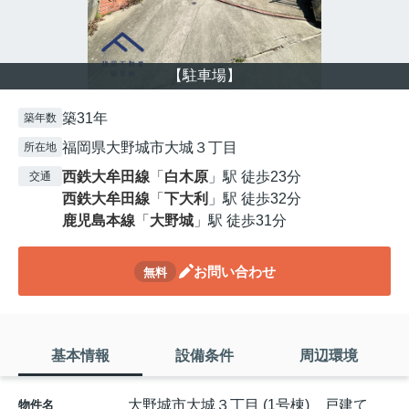
【駐車場】
築31年
築年数
福岡県大野城市大城３丁目
所在地
西鉄大牟田線
「
白木原
」駅 徒歩23分
交通
西鉄大牟田線
「
下大利
」駅 徒歩32分
鹿児島本線
「
大野城
」駅 徒歩31分
お問い合わせ
無料
基本情報
設備条件
周辺環境
大野城市大城３丁目 (1号棟) 戸建て
物件名