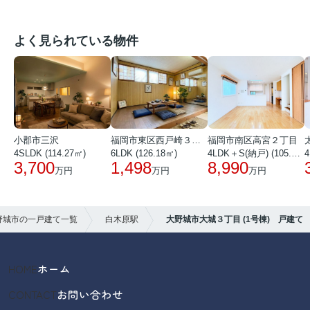
よく見られている物件
小郡市三沢
福岡市東区西戸崎３丁目
福岡市南区高宮２丁目
4SLDK (114.27㎡)
6LDK (126.18㎡)
4LDK＋S(納戸) (105.25㎡)
4
3,700
1,498
8,990
万円
万円
万円
野城市の一戸建て一覧
白木原駅
大野城市大城３丁目 (1号棟) 戸建て
HOME
ホーム
CONTACT
お問い合わせ