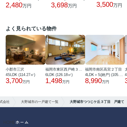
3,500
2,480
3,698
万円
万円
万円
よく見られている物件
小郡市三沢
福岡市東区西戸崎３丁目
福岡市南区高宮２丁目
4SLDK (114.27㎡)
6LDK (126.18㎡)
4LDK＋S(納戸) (105.25㎡)
4
3,700
1,498
8,990
万円
万円
万円
式会社
大野城市の一戸建て一覧
大野城市つつじケ丘３丁目 戸建て
HOME
ホーム