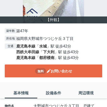
【外観】
築47年
築年数
福岡県大野城市つつじケ丘３丁目
所在地
鹿児島本線
「
水城
」駅 徒歩42分
交通
西鉄大牟田線
「
下大利
」駅 徒歩43分
鹿児島本線
「
都府楼南
」駅 徒歩43分
お問い合わせ
無料
基本情報
設備条件
周辺環境
大野城市つつじケ丘３丁目 戸建て
物件名