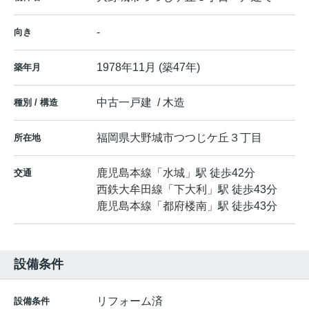
-
向き
1978年11月 (築47年)
築年月
中古一戸建 / 木造
種別 / 構造
福岡県
大野城市
つつじケ丘
３丁目
所在地
鹿児島本線
「
水城
」駅 徒歩42分
交通
西鉄大牟田線
「
下大利
」駅 徒歩43分
鹿児島本線
「
都府楼南
」駅 徒歩43分
設備条件
リフォーム済
設備条件