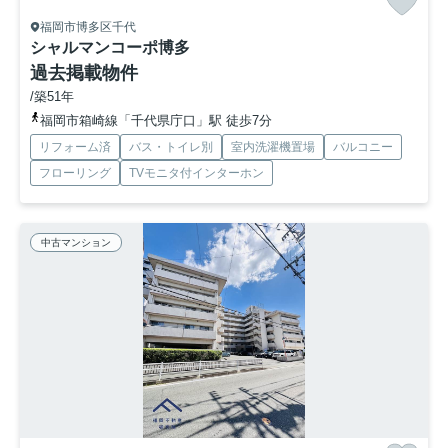
福岡市博多区千代
シャルマンコーポ博多
過去掲載物件
/築51年
福岡市箱崎線「千代県庁口」駅 徒歩7分
リフォーム済
バス・トイレ別
室内洗濯機置場
バルコニー
フローリング
TVモニタ付インターホン
中古マンション