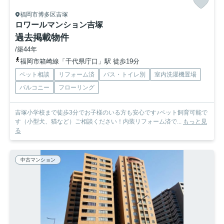
福岡市博多区吉塚
ロワールマンション吉塚
過去掲載物件
/築44年
福岡市箱崎線「千代県庁口」駅 徒歩19分
ペット相談
リフォーム済
バス・トイレ別
室内洗濯機置場
バルコニー
フローリング
吉塚小学校まで徒歩3分でお子様のいる方も安心です♪ペット飼育可能で
す（小型犬、猫など）ご相談ください！内装リフォーム済で...
もっと見
る
中古マンション