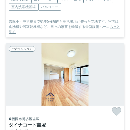
室内洗濯機置場
バルコニー
吉塚小・中学校まで徒歩5分圏内と生活環境が整った立地です。室内は
食洗機や浴室乾燥機など、日々の家事を軽減する最新設備へ一...
もっと
見る
中古マンション
福岡市博多区吉塚
ダイナコート吉塚