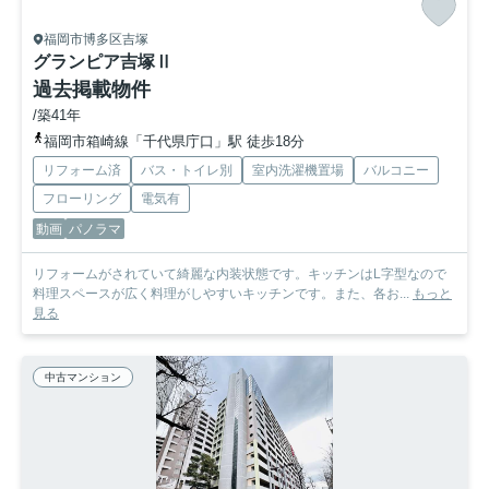
福岡市博多区吉塚
グランピア吉塚Ⅱ
過去掲載物件
/築41年
福岡市箱崎線「千代県庁口」駅 徒歩18分
リフォーム済
バス・トイレ別
室内洗濯機置場
バルコニー
フローリング
電気有
動画
パノラマ
リフォームがされていて綺麗な内装状態です。キッチンはL字型なので
料理スペースが広く料理がしやすいキッチンです。また、各お...
もっと
見る
中古マンション