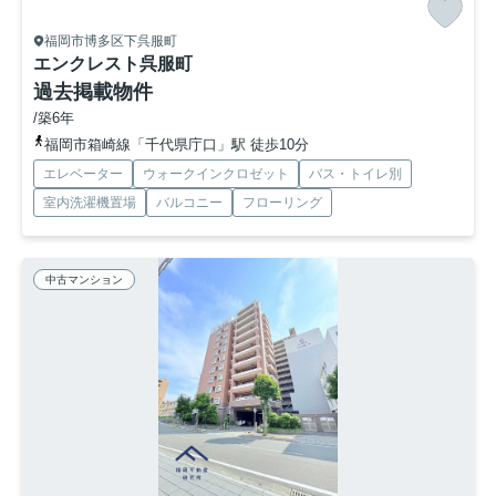
福岡市博多区下呉服町
エンクレスト呉服町
過去掲載物件
/築6年
福岡市箱崎線「千代県庁口」駅 徒歩10分
エレベーター
ウォークインクロゼット
バス・トイレ別
室内洗濯機置場
バルコニー
フローリング
中古マンション