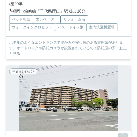
/築20年
福岡市箱崎線「千代県庁口」駅 徒歩18分
ペット相談
エレベーター
リフォーム済
ウォークインクロゼット
バス・トイレ別
室内洗濯機置場
ホテルのようなエントランスで温かみや安心感のある雰囲気がありま
す。オートロックや防犯カメラが設置されているので防犯面の安...
もっ
と見る
中古マンション