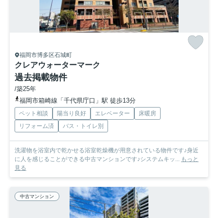
福岡市博多区石城町
クレアウォーターマーク
過去掲載物件
/築25年
福岡市箱崎線「千代県庁口」駅 徒歩13分
ペット相談
陽当り良好
エレベーター
床暖房
リフォーム済
バス・トイレ別
洗濯物を浴室内で乾かせる浴室乾燥機が用意されている物件です♪身近
に人を感じることができる中古マンションです♪システムキッ...
もっと
見る
中古マンション