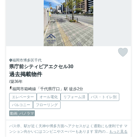
福岡市博多区千代
県庁前シティピアエクセル30
過去掲載物件
/築36年
福岡市箱崎線「千代県庁口」駅 徒歩2分
エレベーター
オール電化
リフォーム済
バス・トイレ別
バルコニー
フローリング
動画
パノラマ
バス停、駅が近く天神や博多方面へアクセスがよく通勤にも便利です マ
ンション向かいにはコンビニやスーパーもあります 室内の...
もっと見る