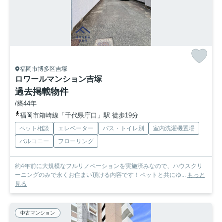
福岡市博多区吉塚
ロワールマンション吉塚
過去掲載物件
/築44年
福岡市箱崎線「千代県庁口」駅 徒歩19分
ペット相談
エレベーター
バス・トイレ別
室内洗濯機置場
バルコニー
フローリング
約4年前に大規模なフルリノベーションを実施済みなので、ハウスクリ
ーニングのみで永くお住まい頂ける内容です！ペットと共にゆ...
もっと
見る
中古マンション