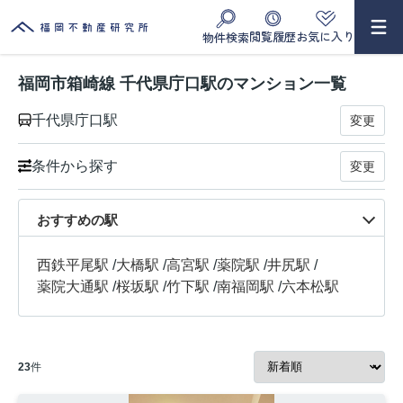
閲覧履歴
お気に入り
物件検索
福岡市箱崎線 千代県庁口駅のマンション一覧
千代県庁口駅
変更
条件から探す
変更
おすすめの駅
西鉄平尾駅
/
大橋駅
/
高宮駅
/
薬院駅
/
井尻駅
/
薬院大通駅
/
桜坂駅
/
竹下駅
/
南福岡駅
/
六本松駅
23
件