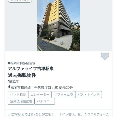
中古マンション
福岡市博多区吉塚
アルファライフ吉塚駅東
過去掲載物件
/築11年
福岡市箱崎線「千代県庁口」駅 徒歩20分
ペット相談
エレベーター
リフォーム済
バス・トイレ別
室内洗濯機置場
バルコニー
JR吉塚駅まで徒歩7分と好立地！ トイレ交換、床、クロスリフォーム