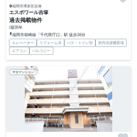
福岡市博多区吉塚
エスポワール吉塚
過去掲載物件
/築35年
福岡市箱崎線「千代県庁口」駅 徒歩16分
エレベーター
リフォーム済
バス・トイレ別
室内洗濯機置場
エアコン
バルコニー
中古マンション