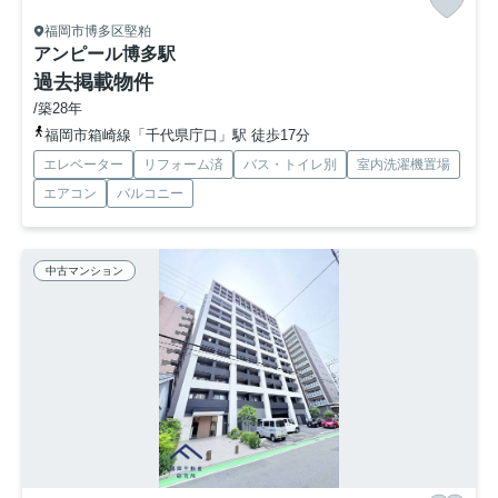
福岡市博多区堅粕
アンピール博多駅
過去掲載物件
/築28年
福岡市箱崎線「千代県庁口」駅 徒歩17分
エレベーター
リフォーム済
バス・トイレ別
室内洗濯機置場
エアコン
バルコニー
中古マンション