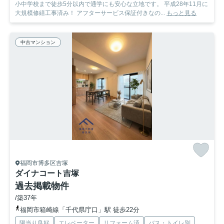
小中学校まで徒歩5分以内で通学にも安心な立地です。 平成28年11月に
大規模修繕工事済み！ アフターサービス保証付きなの...
もっと見る
中古マンション
福岡市博多区吉塚
ダイナコート吉塚
過去掲載物件
/築37年
福岡市箱崎線「千代県庁口」駅 徒歩22分
陽当り良好
エレベーター
リフォーム済
バス・トイレ別