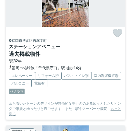
福岡市博多区吉塚本町
ステーションアベニュー
過去掲載物件
/築32年
福岡市箱崎線「千代県庁口」駅 徒歩14分
エレベーター
リフォーム済
バス・トイレ別
室内洗濯機置場
バルコニー
電気有
パノラマ
落ち着いたトーンのデザインが特徴的な奥行きのある広々としたリビン
グで家族とゆったりと過ごせます。また、駅やスーパーや病院...
もっと
見る