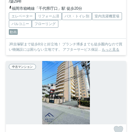
/築29年
福岡市箱崎線「千代県庁口」駅 徒歩20分
エレベーター
リフォーム済
バス・トイレ別
室内洗濯機置場
バルコニー
フローリング
動画
JR吉塚駅まで徒歩8分と好立地！ ブランチ博多までも徒歩圏内なので買
い物施設には困らない立地です。 アフターサービス保証...
もっと見る
中古マンション