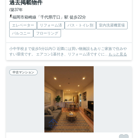
過去掲載物件
/築37年
福岡市箱崎線「千代県庁口」駅 徒歩22分
エレベーター
リフォーム済
バス・トイレ別
室内洗濯機置場
バルコニー
フローリング
小中学校まで徒歩5分以内◎ 近隣には買い物施設もありご家族で住みや
すい環境です。 エアコン1基付き、リフォーム済ですぐに...
もっと見る
中古マンション