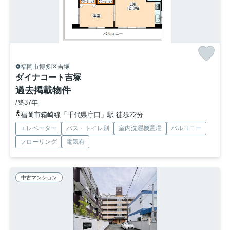
福岡市博多区吉塚
ダイナコート吉塚
過去掲載物件
/築37年
福岡市箱崎線「千代県庁口」駅 徒歩22分
エレベーター
バス・トイレ別
室内洗濯機置場
バルコニー
フローリング
電気有
中古マンション