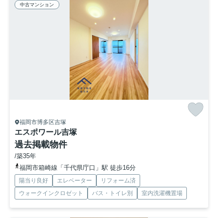
中古マンション
福岡市博多区吉塚
エスポワール吉塚
過去掲載物件
/築35年
福岡市箱崎線「千代県庁口」駅 徒歩16分
陽当り良好
エレベーター
リフォーム済
ウォークインクロゼット
バス・トイレ別
室内洗濯機置場