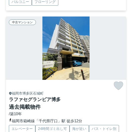
バルコニー
フローリング
中古マンション
福岡市博多区石城町
ラファセグランビア博多
過去掲載物件
/築10年
福岡市箱崎線「千代県庁口」駅 徒歩12分
エレベーター
24時間ゴミ出し可
海が近い
バス・トイレ別