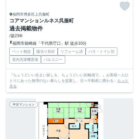
福岡市博多区上呉服町
コアマンションルネス呉服町
過去掲載物件
/築23年
福岡市箱崎線「千代県庁口」駅 徒歩10分
ペット相談
陽当り良好
リフォーム済
バス・トイレ別
室内洗濯機置場
バルコニー
『ちょうどいい住まい探しを、ちょうどいい距離感で。』お客様一人ひ
とりにあった無理のない暮らしを提案し、日々不動産に携わる...
もっと
見る
中古マンション