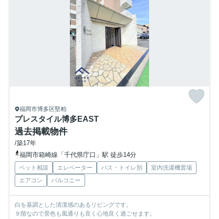
福岡市博多区堅粕
プレスタイル博多EAST
過去掲載物件
/築17年
福岡市箱崎線「千代県庁口」駅 徒歩14分
ペット相談
エレベーター
バス・トイレ別
室内洗濯機置場
エアコン
バルコニー
白を基調とした清潔感のあるリビングです。
９階なので景色も風通りも良く心地良く過ごせます。