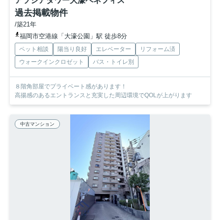
アソシアタワー大濠ベネフィス
過去掲載物件
/築21年
福岡市空港線「大濠公園」駅 徒歩8分
ペット相談
陽当り良好
エレベーター
リフォーム済
ウォークインクロゼット
バス・トイレ別
８階角部屋でプライベート感があります！
高揚感のあるエントランスと充実した周辺環境でQOLが上がります
中古マンション