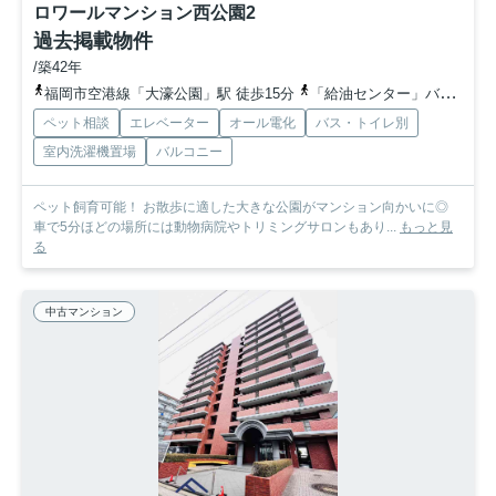
ロワールマンション西公園2
過去掲載物件
/築42年
福岡市空港線「大濠公園」駅 徒歩15分
「給油センター」バス停下車 徒歩3分
ペット相談
エレベーター
オール電化
バス・トイレ別
室内洗濯機置場
バルコニー
ペット飼育可能！ お散歩に適した大きな公園がマンション向かいに◎
車で5分ほどの場所には動物病院やトリミングサロンもあり...
もっと見
る
中古マンション