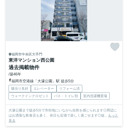
福岡市中央区大手門
東洋マンション西公園
過去掲載物件
/築46年
福岡市空港線「大濠公園」駅 徒歩5分
陽当り良好
エレベーター
リフォーム済
ウォークインクロゼット
バス・トイレ別
室内洗濯機置場
大濠公園まで徒歩5分で市街地にいながら自然を感じられます◎周辺に
はお洒落な飲食店も多く、休日も近場で楽しく過ごせます◎徒...
もっと
見る