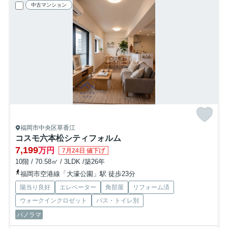
中古マンション
福岡市中央区草香江
コスモ六本松シティフォルム
7,199
万円
7月24日 値下げ
10階 / 70.58㎡ / 3LDK /築26年
福岡市空港線「大濠公園」駅 徒歩23分
陽当り良好
エレベーター
角部屋
リフォーム済
ウォークインクロゼット
バス・トイレ別
パノラマ