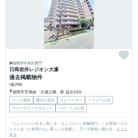
福岡市中央区黒門
日商岩井レジオン大濠
過去掲載物件
/築29年
福岡市空港線「大濠公園」駅 徒歩10分
ペット相談
陽当り良好
エレベーター
リフォーム済
ウォークインクロゼット
バス・トイレ別
『ちょうどいい住まい探しを、ちょうどいい距離感で。』お客様一人ひ
とりにあった無理のない暮らしを提案し、日々不動産に携わる...
もっと
見る