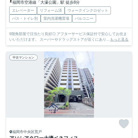
福岡市空港線「大濠公園」駅 徒歩8分
エレベーター
リフォーム済
ウォークインクロゼット
バス・トイレ別
室内洗濯機置場
バルコニー
9階角部屋で日当たり良好◎ アフターサービス保証付で安心してお住ま
いいただけます。 スーパーやドラッグストアが近くにあり...
もっと見る
中古マンション
福岡市中央区荒戸