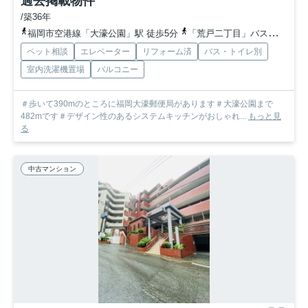
過去掲載物件
/築36年
福岡市空港線「大濠公園」駅 徒歩5分
「荒戸二丁目」バス停下車 徒歩4分
ペット相談
エレベーター
リフォーム済
バス・トイレ別
室内洗濯機置場
バルコニー
＃歩いて390mのところに福岡大濠郵便局があります＃大濠公園まで
482mです＃デザイン性のあるシステムキッチンがおしゃれ...
もっと見
る
中古マンション