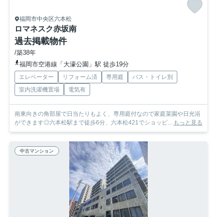
福岡市中央区六本松
ロマネスク赤坂南
過去掲載物件
/築38年
福岡市空港線「大濠公園」駅 徒歩19分
エレベーター
リフォーム済
専用庭
バス・トイレ別
室内洗濯機置場
電気有
南東向きの角部屋で日当たりもよく、専用庭付なので家庭菜園や日光浴
ができます◎六本松駅まで徒歩6分、六本松421でショッピ...
もっと見る
中古マンション