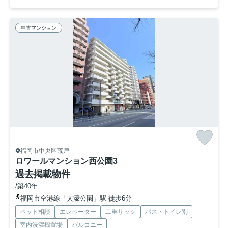
中古マンション
福岡市中央区荒戸
ロワールマンション西公園3
過去掲載物件
/築40年
福岡市空港線「大濠公園」駅 徒歩6分
ペット相談
エレベーター
二重サッシ
バス・トイレ別
室内洗濯機置場
バルコニー