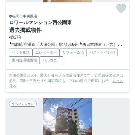
福岡市中央区港
ロワールマンション西公園東
過去掲載物件
/築27年
福岡市空港線「大濠公園」駅 徒歩6分
西日本鉄道（バス）「すの子」バス停下車 徒歩1分
ペット相談
エレベーター
リフォーム済
バス・トイレ別
室内洗濯機置場
バルコニー
大濠公園徒歩6分、愛犬と暮らせる改装済住戸です。管理費等の安さは
必見！2階の日当たりや周辺環境も、プロの視点で正直にお伝...
もっと
見る
中古マンション