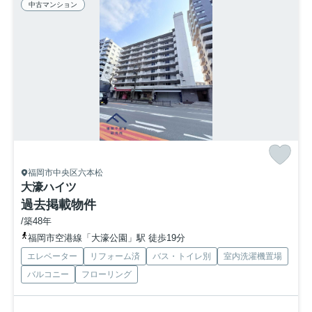
中古マンション
福岡市中央区六本松
大濠ハイツ
過去掲載物件
/築48年
福岡市空港線「大濠公園」駅 徒歩19分
エレベーター
リフォーム済
バス・トイレ別
室内洗濯機置場
バルコニー
フローリング