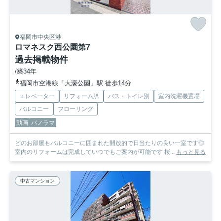
福岡市中央区港
ロマネスク西公園第7
過去掲載物件
/築34年
福岡市空港線「大濠公園」駅 徒歩14分
エレベーター
リフォーム済
バス・トイレ別
室内洗濯機置場
バルコニー
フローリング
動画
パノラマ
どのお部屋もバルコニーに囲まれた開放的で日当たりの良い一室です◎
室内のリフォームは完成していつでもご案内が可能です 桜...
もっと見る
中古マンション