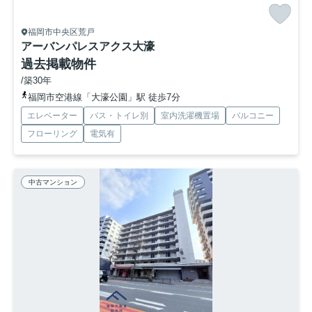
福岡市中央区荒戸
アーバンパレスアクス大濠
過去掲載物件
/築30年
福岡市空港線「大濠公園」駅 徒歩7分
エレベーター
バス・トイレ別
室内洗濯機置場
バルコニー
フローリング
電気有
中古マンション