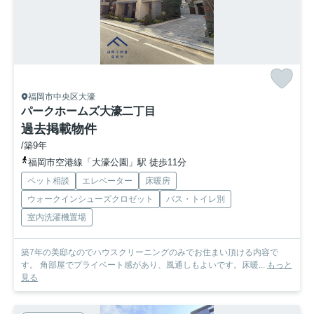
福岡市中央区大濠
パークホームズ大濠二丁目
過去掲載物件
/築9年
福岡市空港線「大濠公園」駅 徒歩11分
ペット相談
エレベーター
床暖房
ウォークインシューズクロゼット
バス・トイレ別
室内洗濯機置場
築7年の美邸なのでハウスクリーニングのみでお住まい頂ける内容で
す。 角部屋でプライベート感があり、風通しもよいです。床暖...
もっと
見る