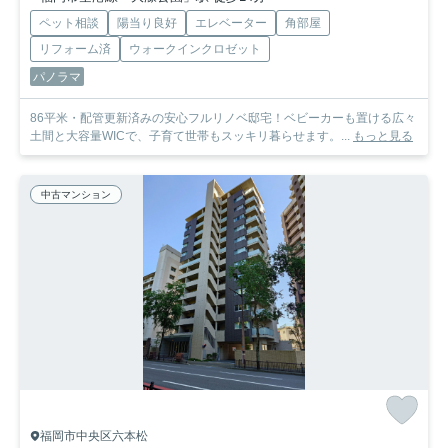
ペット相談
陽当り良好
エレベーター
角部屋
リフォーム済
ウォークインクロゼット
パノラマ
86平米・配管更新済みの安心フルリノベ邸宅！ベビーカーも置ける広々
土間と大容量WICで、子育て世帯もスッキリ暮らせます。...
もっと見る
中古マンション
福岡市中央区六本松