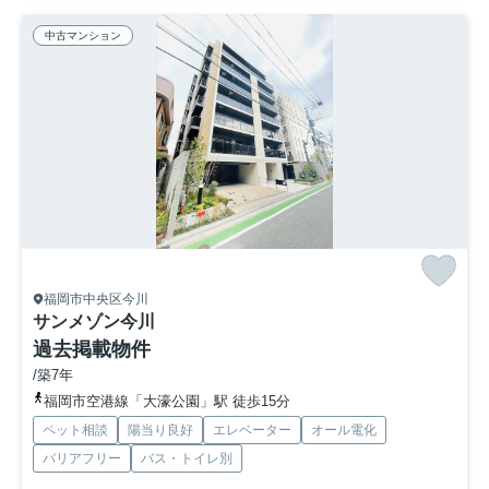
中古マンション
福岡市中央区今川
サンメゾン今川
過去掲載物件
/築7年
福岡市空港線「大濠公園」駅 徒歩15分
ペット相談
陽当り良好
エレベーター
オール電化
バリアフリー
バス・トイレ別