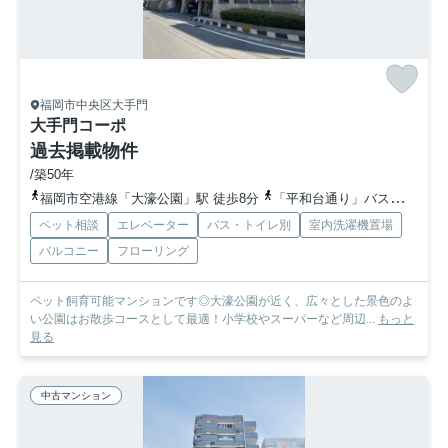
福岡市中央区大手門
大手門コーポ
過去掲載物件
/築50年
福岡市空港線「大濠公園」駅 徒歩8分
「平和台通り」バス停下車 徒歩1分
ペット相談
エレベーター
バス・トイレ別
室内洗濯機置場
バルコニー
フローリング
ペット飼育可能マンションです◎大濠公園が近く、広々とした景色のよ
い公園はお散歩コースとして最適！小学校やスーパーなど周辺...
もっと
見る
中古マンション