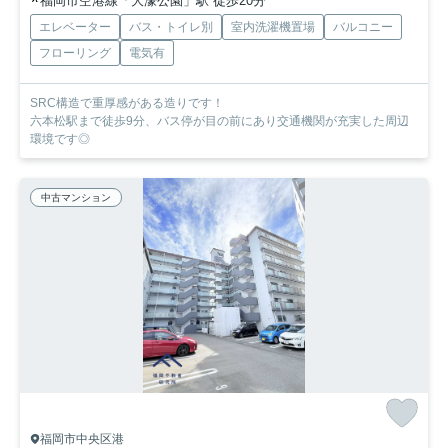
福岡市空港線「大濠公園」駅 徒歩20分
エレベーター
バス・トイレ別
室内洗濯機置場
バルコニー
フローリング
電気有
SRC構造で重厚感がある造りです！
六本松駅まで徒歩9分、バス停が目の前にあり交通機関が充実した周辺
環境です◎
中古マンション
福岡市中央区港