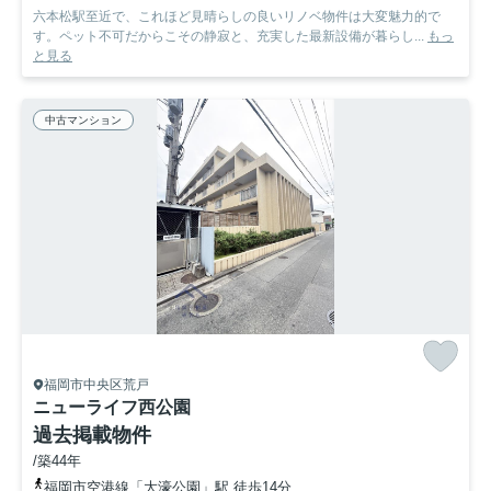
六本松駅至近で、これほど見晴らしの良いリノベ物件は大変魅力的で
す。ペット不可だからこその静寂と、充実した最新設備が暮らし...
もっ
と見る
中古マンション
福岡市中央区荒戸
ニューライフ西公園
過去掲載物件
/築44年
福岡市空港線「大濠公園」駅 徒歩14分