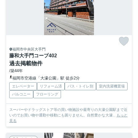
福岡市中央区大手門
藤和大手門コープ
402
過去掲載物件
/築44年
福岡市空港線「大濠公園」駅 徒歩2分
エレベーター
リフォーム済
バス・トイレ別
室内洗濯機置場
バルコニー
フローリング
スーパーやドラッグストア等の買い物施設や最寄りの大濠公園駅まで近
いのでお買い物や通勤や移動にも困りません。自然豊かな大濠...
もっと
見る