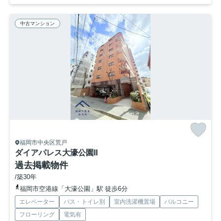
中古マンション
福岡市中央区荒戸
ダイアパレス大濠公園II
過去掲載物件
/築30年
福岡市空港線「大濠公園」駅 徒歩6分
エレベーター
バス・トイレ別
室内洗濯機置場
バルコニー
フローリング
電気有