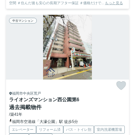
空間 ＃住んだ後も安心の長期アフター保証 ＃価格だけで...
もっと見る
中古マンション
福岡市中央区荒戸
ライオンズマンション西公園第6
過去掲載物件
/築41年
福岡市空港線「大濠公園」駅 徒歩5分
エレベーター
リフォーム済
バス・トイレ別
室内洗濯機置場