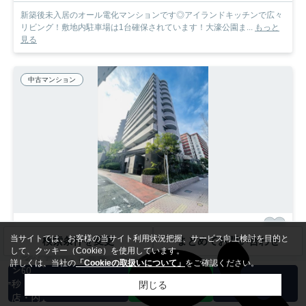
新築後未入居のオール電化マンションです◎アイランドキッチンで広々
リビング！敷地内駐車場は1台確保されています！大濠公園ま...
もっと
見る
中古マンション
当サイトでは、お客様の当サイト利用状況把握、サービス向上検討を目的と
検索条件を変更
まとめてお問い合わせ
福岡市中央区赤坂
して、クッキー（Cookie）を使用しています。
カンタ
ダイアパレス赤坂けやき通り
詳しくは、当社の
「Cookieの取扱いについて」
をご確認ください。
ン60
過去掲載物件
秒 来
閉じる
/築25年
店・内