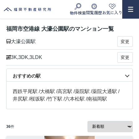
閲覧履歴
お気に入り
物件検索
福岡市空港線 大濠公園駅のマンション一覧
大濠公園駅
変更
3K,3DK,3LDK
変更
おすすめの駅
西鉄平尾駅
/
大橋駅
/
高宮駅
/
薬院駅
/
薬院大通駅
/
井尻駅
/
桜坂駅
/
竹下駅
/
六本松駅
/
南福岡駅
36
件