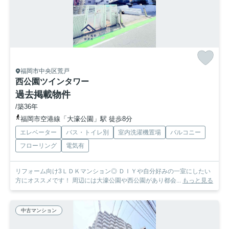
福岡市中央区荒戸
西公園ツインタワー
過去掲載物件
/築36年
福岡市空港線「大濠公園」駅 徒歩8分
エレベーター
バス・トイレ別
室内洗濯機置場
バルコニー
フローリング
電気有
リフォーム向け3ＬＤＫマンション◎ ＤＩＹや自分好みの一室にしたい
方にオススメです！ 周辺には大濠公園や西公園があり都会...
もっと見る
中古マンション