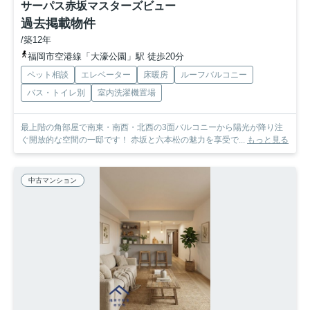
サーパス赤坂マスターズビュー
過去掲載物件
/築12年
福岡市空港線「大濠公園」駅 徒歩20分
ペット相談
エレベーター
床暖房
ルーフバルコニー
バス・トイレ別
室内洗濯機置場
最上階の角部屋で南東・南西・北西の3面バルコニーから陽光が降り注
ぐ開放的な空間の一邸です！ 赤坂と六本松の魅力を享受で...
もっと見る
中古マンション