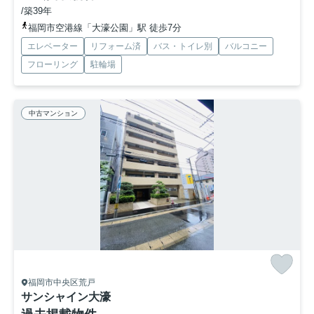
/築39年
福岡市空港線「大濠公園」駅 徒歩7分
エレベーター
リフォーム済
バス・トイレ別
バルコニー
フローリング
駐輪場
中古マンション
福岡市中央区荒戸
サンシャイン大濠