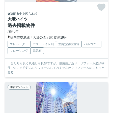
福岡市中央区六本松
大濠ハイツ
過去掲載物件
/築48年
福岡市空港線「大濠公園」駅 徒歩19分
エレベーター
バス・トイレ別
室内洗濯機置場
バルコニー
フローリング
電気有
日当たりも良く風通しも良好ですが、使用感があり、リフォーム必須物
件です。自分好みにリフォームしてみませんか？リフォームの...
もっと
見る
中古マンション