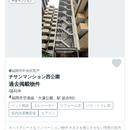
中古マンション
福岡市中央区荒戸
チサンマンション西公園
過去掲載物件
/築41年
福岡市空港線「大濠公園」駅 徒歩9分
ペット相談
エレベーター
リフォーム済
バス・トイレ別
室内洗濯機置場
エアコン
＃ハイグレードなリノベーション物件 ＃古さを感じさせない理想の室内