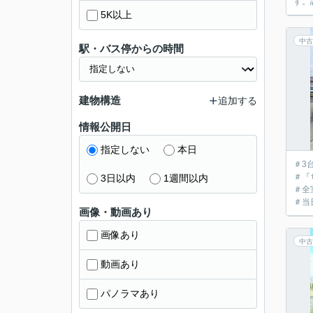
す。
5K以上
中古
駅・バス停からの時間
建物構造
追加する
情報公開日
指定しない
本日
＃3
＃『
3日以内
1週間以内
＃全
＃当
画像・動画あり
画像あり
中古
動画あり
パノラマあり