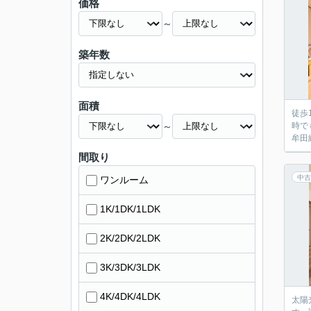
価格
～
築年数
面積
徒歩
～
時で
牟田
間取り
中古
ワンルーム
1K/1DK/1LDK
2K/2DK/2LDK
3K/3DK/3LDK
4K/4DK/4LDK
太陽