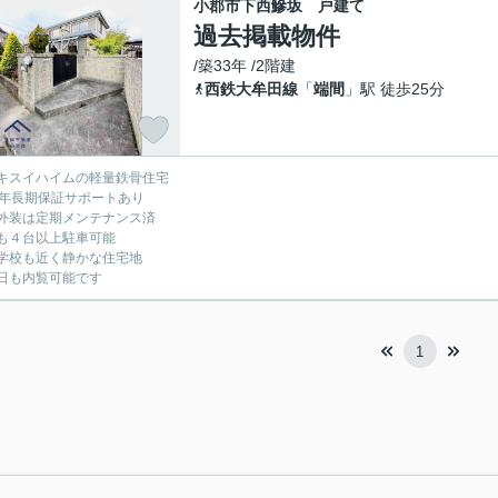
小郡市下西鰺坂 戸建て
過去掲載物件
/築33年 /2階建
西鉄大牟田線
「
端間
」駅 徒歩25分
キスイハイムの軽量鉄骨住宅
0年長期保証サポートあり
外装は定期メンテナンス済
も４台以上駐車可能
学校も近く静かな住宅地
日も内覧可能です
1