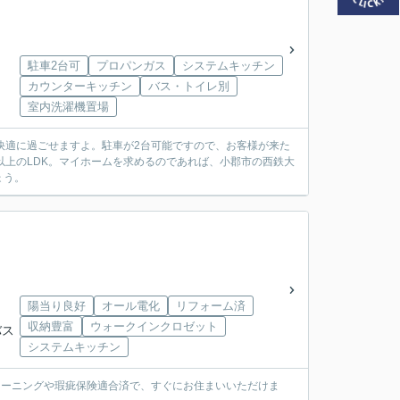
駐車2台可
プロパンガス
システムキッチン
カウンターキッチン
バス・トイレ別
室内洗濯機置場
快適に過ごせますよ。駐車が2台可能ですので、お客様が来た
以上のLDK。マイホームを求めるのであれば、小郡市の西鉄大
ょう。
陽当り良好
オール電化
リフォーム済
収納豊富
ウォークインクロゼット
バス
システムキッチン
リーニングや瑕疵保険適合済で、すぐにお住まいいただけま