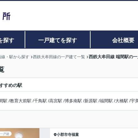
を探す
一戸建てを探す
会社概要
西鉄大牟田線 端間駅の
沿線・駅から探す
西鉄大牟田線の一戸建て一覧
覧
すすめの駅
間駅
/
教育大前駅
/
千鳥駅
/
高宮駅
/
博多南駅
/
新原駅
/
福間駅
/
大橋駅
/
宇
一戸建
小郡市
寺福童