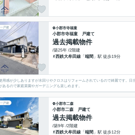
一戸建
小郡市
寺福童
小郡市寺福童 戸建て
過去掲載物件
/築25年 /2階建
西鉄大牟田線
「
端間
」駅 徒歩19分
使用感が少しありますが水回りやクロスはリフォームされているので綺麗です。日
があるので家庭菜園やガーデニングも楽しめます。
一戸建
小郡市
二森
小郡市二森 戸建て
過去掲載物件
/築9年 /2階建
西鉄大牟田線
「
端間
」駅 徒歩12分