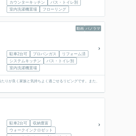
カウンターキッチン
バス・トイレ別
室内洗濯機置場
フローリング
動画
パノラマ
駐車2台可
プロパンガス
リフォーム済
システムキッチン
バス・トイレ別
室内洗濯機置場
当たりが良く家族と気持ちよく過ごせるリビングです。また、
駐車2台可
収納豊富
ウォークインクロゼット