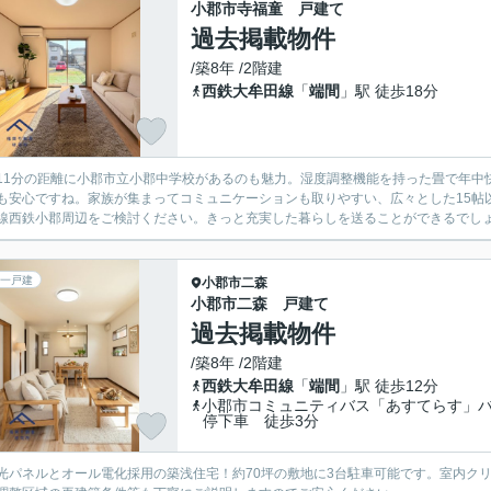
小郡市寺福童 戸建て
過去掲載物件
/築8年 /2階建
西鉄大牟田線
「
端間
」駅 徒歩18分
11分の距離に小郡市立小郡中学校があるのも魅力。湿度調整機能を持った畳で年中
も安心ですね。家族が集まってコミュニケーションも取りやすい、広々とした15帖
線西鉄小郡周辺をご検討ください。きっと充実した暮らしを送ることができるでし
一戸建
小郡市
二森
小郡市二森 戸建て
過去掲載物件
/築8年 /2階建
西鉄大牟田線
「
端間
」駅 徒歩12分
小郡市コミュニティバス「あすてらす」
停下車 徒歩3分
光パネルとオール電化採用の築浅住宅！約70坪の敷地に3台駐車可能です。室内ク