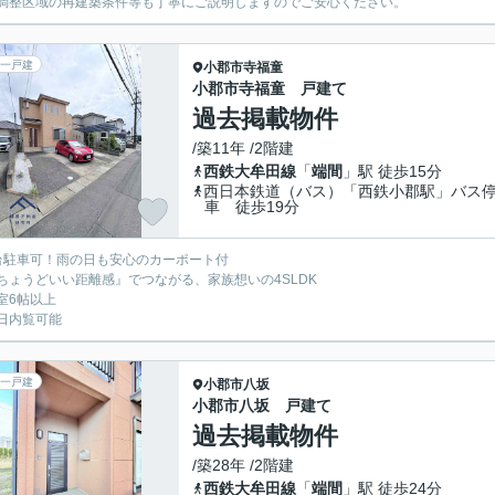
調整区域の再建築条件等も丁寧にご説明しますのでご安心ください。
一戸建
小郡市
寺福童
小郡市寺福童 戸建て
過去掲載物件
/築11年 /2階建
西鉄大牟田線
「
端間
」駅 徒歩15分
西日本鉄道（バス）「西鉄小郡駅」バス
車 徒歩19分
台駐車可！雨の日も安心のカーポート付
ちょうどいい距離感』でつながる、家族想いの4SLDK
室6帖以上
日内覧可能
一戸建
小郡市
八坂
小郡市八坂 戸建て
過去掲載物件
/築28年 /2階建
西鉄大牟田線
「
端間
」駅 徒歩24分