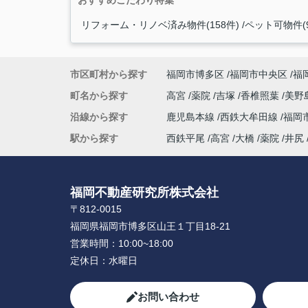
おすすめこだわり特集
リフォーム・リノベ済み物件(158件)
ペット可物件(9
市区町村から探す
福岡市博多区
福岡市中央区
福
町名から探す
高宮
薬院
吉塚
香椎照葉
美野
沿線から探す
鹿児島本線
西鉄大牟田線
福岡
駅から探す
西鉄平尾
高宮
大橋
薬院
井尻
福岡不動産研究所株式会社
〒812-0015
福岡県福岡市博多区山王１丁目18-21
営業時間：
10:00~18:00
定休日：
水曜日
お問い合わせ