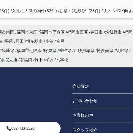
5件)
女性に人気の物件(82件)
新築・築浅物件(28件)
リノベ･DIY向き
岡市南区
福岡市東区
福岡市早良区
福岡市西区
春日市
筑紫野市
福岡
島
平尾
原田
博多駅南
小笹
荒戸
市箱崎線
福岡市七隈線
篠栗線
香椎線
西鉄貝塚線
博多南線
筑肥線
薬院大通
南福岡
竹下
桜坂
六本松
売却査定
お問い合わせ
お客様の声
092-433-3320
スタッフ紹介