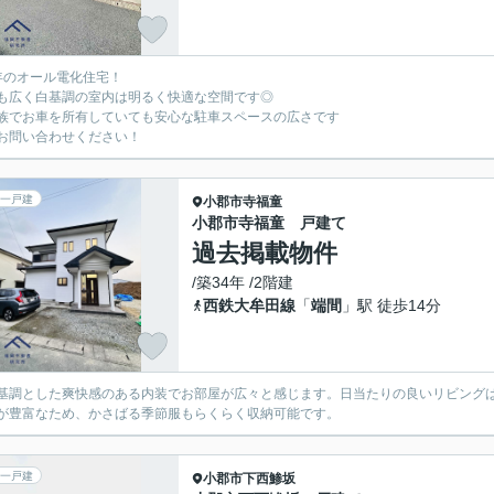
年のオール電化住宅！
も広く白基調の室内は明るく快適な空間です◎
族でお車を所有していても安心な駐車スペースの広さです
お問い合わせください！
一戸建
小郡市
寺福童
小郡市寺福童 戸建て
過去掲載物件
/築34年 /2階建
西鉄大牟田線
「
端間
」駅 徒歩14分
基調とした爽快感のある内装でお部屋が広々と感じます。日当たりの良いリビング
が豊富なため、かさばる季節服もらくらく収納可能です。
一戸建
小郡市
下西鯵坂