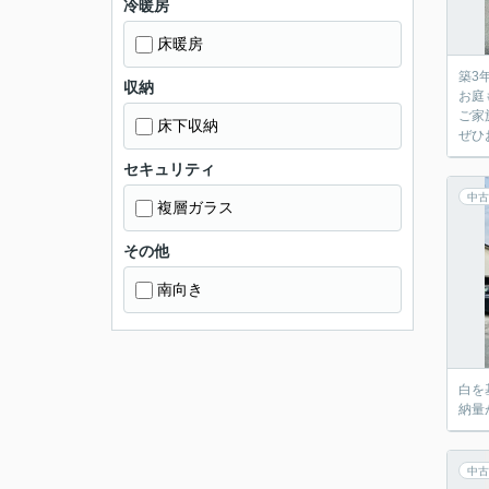
冷暖房
床暖房
築3
収納
お庭
ご家
床下収納
ぜひ
セキュリティ
中古
複層ガラス
その他
南向き
白を
納量
中古