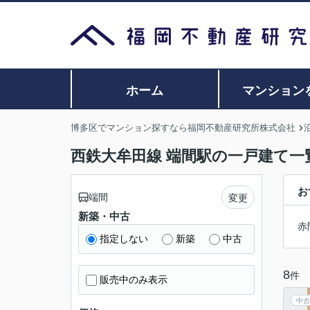
ホーム
マンション
博多区でマンション探すなら福岡不動産研究所株式会社
西鉄大牟田線 端間駅の一戸建て一
お
端間
変更
新築・中古
赤
指定しない
新築
中古
8
件
販売中のみ表示
中古