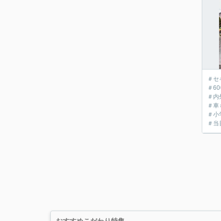
＃セ
＃6
＃内
＃車
＃小
＃当